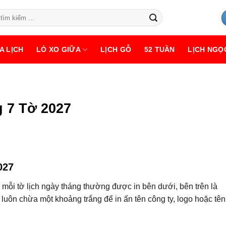
A LỊCH
LÒ XO GIỮA
LỊCH GỖ
52 TUẦN
LỊCH NGỌ
 7 Tờ 2027
027
mỗi tờ lịch ngày tháng thường được in bên dưới, bên trên là
luôn chừa một khoảng trắng để in ấn tên công ty, logo hoặc tên