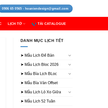
0906 65 0565 - hoaniendesign@gmail.com
C
LỊCH TỜ
TẢI CATALOGUE
DANH MỤC LỊCH TẾT
➤ Mẫu Lịch Để Bàn
➤ Mẫu Lịch Bloc 2026
➤ Mẫu Bìa Lịch BLoc
➤ Mẫu Bìa Ván Offset
➤ Mẫu Lịch Lò Xo Giữa
➤ Mẫu Lịch 52 Tuần