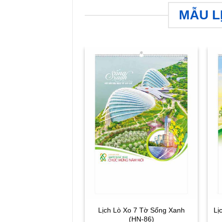
MẪU LỊ
Lịch Lò Xo 7 Tờ Sống Xanh
Lị
(HN-86)