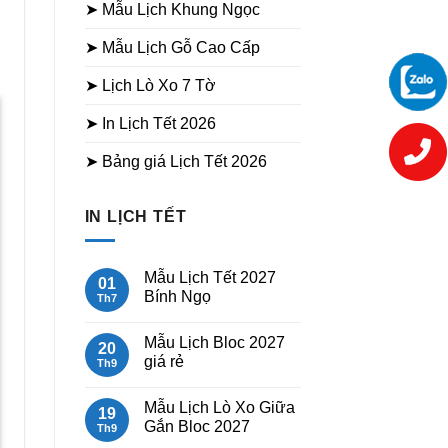
➤ Mẫu Lịch Khung Ngọc
➤ Mẫu Lịch Gỗ Cao Cấp
➤ Lịch Lò Xo 7 Tờ
➤ In Lịch Tết 2026
➤ Bảng giá Lịch Tết 2026
Lịch Lò Xo 7 Tờ The Beau
Road (HN-88)
IN LỊCH TẾT
Mẫu Lịch Tết 2027
01
Bính Ngọ
Th7
Không
có
Mẫu Lịch Bloc 2027
bình
20
luận
giá rẻ
Th9
ở
Mẫu
Không
Lịch
có
Mẫu Lịch Lò Xo Giữa
Tết
bình
19
2027
luận
Lịch Lò Xo 7 Tờ Việt Nam Từ
Gắn Bloc 2027
Th9
Bính
ở
Trên Cao
Ngọ
Mẫu
Không