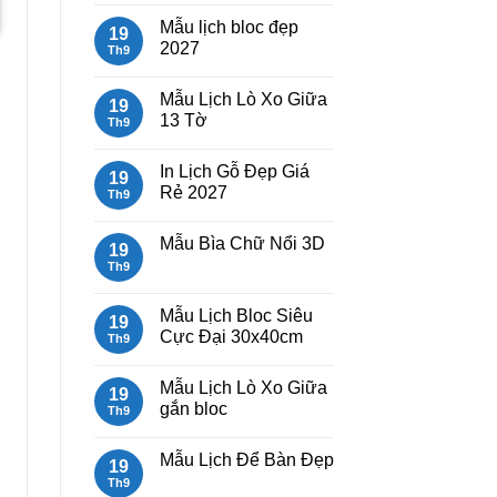
Lịch
có
Mẫu lịch bloc đẹp
Bloc
bình
19
2027
luận
2027
Th9
giá
ở
rẻ
Mẫu
Không
Lịch
có
Mẫu Lịch Lò Xo Giữa
Lò
bình
19
Xo
luận
13 Tờ
Th9
Giữa
ở
Gắn
Mẫu
Không
Bloc
lịch
có
In Lịch Gỗ Đẹp Giá
2027
bloc
bình
19
đẹp
luận
Rẻ 2027
Th9
2027
ở
Mẫu
Không
Lịch
có
Mẫu Bìa Chữ Nổi 3D
Lò
bình
19
Xo
luận
Th9
Không
Giữa
ở
có
13
In
bình
Tờ
Lịch
luận
Mẫu Lịch Bloc Siêu
Gỗ
19
ở
Đẹp
Cực Đại 30x40cm
Mẫu
Th9
Giá
Bìa
Rẻ
Không
Chữ
2027
có
Nổi
Mẫu Lịch Lò Xo Giữa
bình
19
3D
luận
gắn bloc
Th9
ở
Mẫu
Không
Lịch
có
Mẫu Lịch Để Bàn Đẹp
Bloc
bình
19
Siêu
luận
Th9
Không
Cực
ở