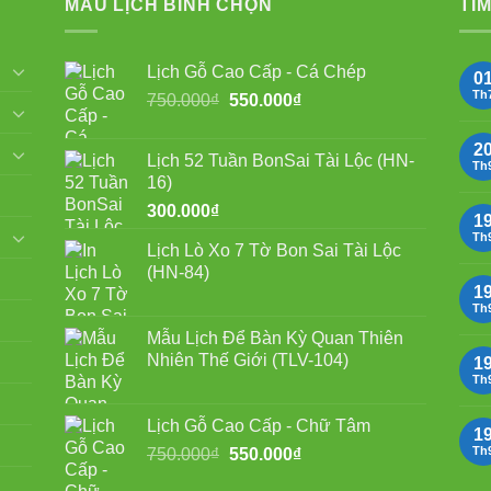
MẪU LỊCH BÌNH CHỌN
TÌM
Lịch Gỗ Cao Cấp - Cá Chép
0
Th
Giá
Giá
750.000
₫
550.000
₫
gốc
hiện
là:
tại
2
Lịch 52 Tuần BonSai Tài Lộc (HN-
750.000₫.
là:
Th
16)
550.000₫.
300.000
₫
1
Th
Lịch Lò Xo 7 Tờ Bon Sai Tài Lộc
(HN-84)
1
Th
Mẫu Lịch Để Bàn Kỳ Quan Thiên
Nhiên Thế Giới (TLV-104)
1
Th
Lịch Gỗ Cao Cấp - Chữ Tâm
1
Giá
Giá
Th
750.000
₫
550.000
₫
gốc
hiện