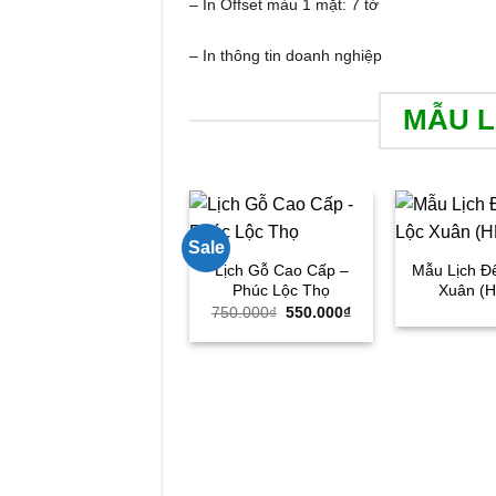
– In Offset màu 1 mặt: 7 tờ
– In thông tin doanh nghiệp
MẪU L
Sale
Lịch Gỗ Cao Cấp –
Mẫu Lịch Đ
Phúc Lộc Thọ
Xuân (H
Giá
Giá
750.000
₫
550.000
₫
gốc
hiện
là:
tại
750.000₫.
là:
550.000₫.