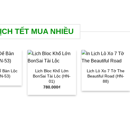
ỊCH TẾT MUA NHIỀU
ể Bàn Lộc
Lịch Bloc Khổ Lớn
Lịch Lò Xo 7 Tờ The
N-53)
BonSai Tài Lộc (HN-
Beautiful Road (HN-
01)
88)
780.000
₫