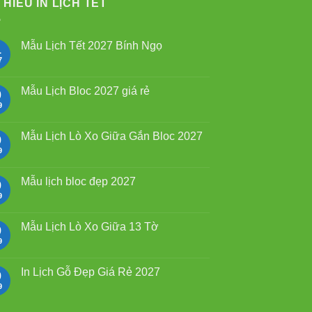
 HIỂU IN LỊCH TẾT
Mẫu Lịch Tết 2027 Bính Ngọ
1
7
Không
có
bình
luận
Mẫu Lịch Bloc 2027 giá rẻ
0
ở
Mẫu
9
Không
Lịch
có
Tết
bình
2027
luận
Mẫu Lịch Lò Xo Giữa Gắn Bloc 2027
9
Bính
ở
Ngọ
Mẫu
9
Không
Lịch
có
Bloc
bình
2027
luận
Mẫu lịch bloc đẹp 2027
9
giá
ở
rẻ
Mẫu
9
Không
Lịch
có
Lò
bình
Xo
luận
Mẫu Lịch Lò Xo Giữa 13 Tờ
9
Giữa
ở
Gắn
Mẫu
9
Không
Bloc
lịch
có
2027
bloc
bình
đẹp
luận
In Lịch Gỗ Đẹp Giá Rẻ 2027
9
2027
ở
Mẫu
9
Không
Lịch
có
Lò
bình