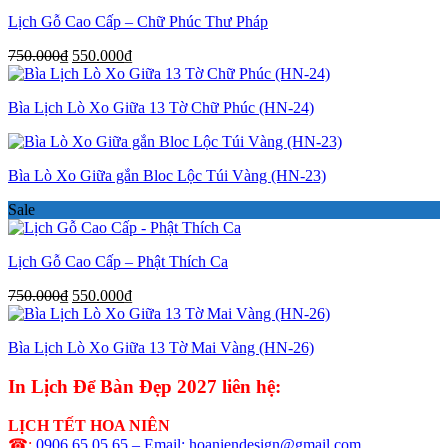
Lịch Gỗ Cao Cấp – Chữ Phúc Thư Pháp
Giá
Giá
750.000
₫
550.000
₫
gốc
hiện
là:
tại
Bìa Lịch Lò Xo Giữa 13 Tờ Chữ Phúc (HN-24)
750.000₫.
là:
550.000₫.
Bìa Lò Xo Giữa gắn Bloc Lộc Túi Vàng (HN-23)
Sale
Lịch Gỗ Cao Cấp – Phật Thích Ca
Giá
Giá
750.000
₫
550.000
₫
gốc
hiện
là:
tại
Bìa Lịch Lò Xo Giữa 13 Tờ Mai Vàng (HN-26)
750.000₫.
là:
550.000₫.
In Lịch Để Bàn Đẹp 2027 liên hệ:
LỊCH TẾT HOA NIÊN
☎:
0906 65 05 65 – Email: hoaniendesign@gmail.com