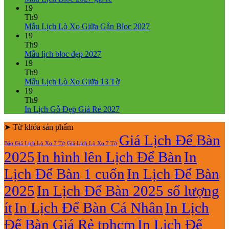
ở
có
19
Mẫu
bình
Th9
Lịch
luận
Không
Mẫu Lịch Lò Xo Giữa Gắn Bloc 2027
ở
Tết
có
19
Mẫu
2027
bình
Th9
Lịch
Bính
Không
luận
Mẫu lịch bloc đẹp 2027
Bloc
Ngọ
ở
có
19
2027
Mẫu
bình
Th9
giá
Lịch
luận
Không
Mẫu Lịch Lò Xo Giữa 13 Tờ
ở
rẻ
Lò
có
19
Mẫu
Xo
bình
Th9
lịch
Giữa
luận
Không
In Lịch Gỗ Đẹp Giá Rẻ 2027
bloc
ở
Gắn
có
đẹp
Mẫu
Bloc
➤ Từ khóa sản phẩm
bình
2027
Lịch
2027
luận
Giá Lịch Để Bàn
Báo Giá Lịch Lò Xo 7 Tờ
Giá Lịch Lò Xo 7 Tờ
Lò
ở
2025
In hình lên Lịch Để Bàn
In
Xo
In
Giữa
Lịch
Lịch Để Bàn 1 cuốn
In Lịch Để Bàn
13
Gỗ
Tờ
Đẹp
2025
In Lịch Để Bàn 2025 số lượng
Giá
Rẻ
ít
In Lịch Để Bàn Cá Nhân
In Lịch
2027
Để Bàn Giá Rẻ tphcm
In Lịch Để