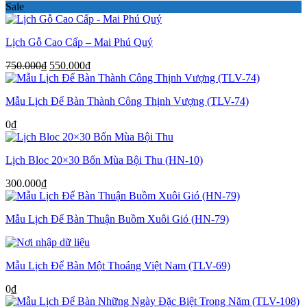
Sale
Lịch Gỗ Cao Cấp – Mai Phú Quý
Giá
Giá
750.000
₫
550.000
₫
gốc
hiện
là:
tại
Mẫu Lịch Để Bàn Thành Công Thịnh Vượng (TLV-74)
750.000₫.
là:
550.000₫.
0
₫
Lịch Bloc 20×30 Bốn Mùa Bội Thu (HN-10)
300.000
₫
Mẫu Lịch Để Bàn Thuận Buồm Xuôi Gió (HN-79)
Mẫu Lịch Để Bàn Một Thoáng Việt Nam (TLV-69)
0
₫