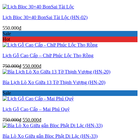
Lịch Bloc 30×40 BonSai Tài Lộc (HN-02)
550.000
₫
Sale
Hot
Lịch Gỗ Cao Cấp – Chữ Phúc Lộc Thọ Rồng
Giá
Giá
750.000
₫
550.000
₫
gốc
hiện
là:
tại
Bìa Lịch Lò Xo Giữa 13 Tờ Thịnh Vượng (HN-20)
750.000₫.
là:
550.000₫.
Sale
Lịch Gỗ Cao Cấp – Mai Phú Quý
Giá
Giá
750.000
₫
550.000
₫
gốc
hiện
là:
tại
Bìa Lò Xo Giữa gắn Bloc Phật Di Lặc (HN-33)
750.000₫.
là: