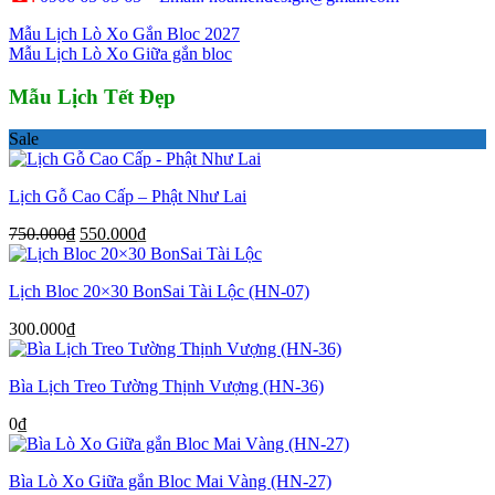
Mẫu Lịch Lò Xo Gắn Bloc 2027
Mẫu Lịch Lò Xo Giữa gắn bloc
Mẫu Lịch Tết Đẹp
Sale
Lịch Gỗ Cao Cấp – Phật Như Lai
Giá
Giá
750.000
₫
550.000
₫
gốc
hiện
là:
tại
Lịch Bloc 20×30 BonSai Tài Lộc (HN-07)
750.000₫.
là:
550.000₫.
300.000
₫
Bìa Lịch Treo Tường Thịnh Vượng (HN-36)
0
₫
Bìa Lò Xo Giữa gắn Bloc Mai Vàng (HN-27)