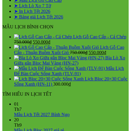
➤ Mẫu Lịch Gỗ Cao Cấp
➤ Lịch Lò Xo 7 Tờ
➤ In Lịch Tết 2026
➤ Bảng giá Lịch Tết 2026
MẪU LỊCH BÌNH CHỌN
Lịch Gỗ Cao Cấp - Cá Chép
Giá
Giá
750.000
₫
550.000
₫
gốc
hiện
Lịch Gỗ Cao
là:
tại
Giá
Giá
Cấp - Thuận Buồm Xuôi Gió
750.000
₫
550.000
₫
750.000₫.
là:
gốc
hiện
Bìa Lò Xo
550.000₫.
là:
tại
Giữa gắn Bloc Mai Vàng (HN-27)
750.000₫.
là:
Mẫu Lịch
550.000₫.
Để Bàn Cuộc Sống Xanh (TLV-91)
Lịch Bloc 20×30 Cuộc
Sống Xanh (HN-11)
300.000
₫
TÌM HIỂU IN LỊCH TẾT
01
Th7
Không
Mẫu Lịch Tết 2027 Bính Ngọ
có
20
bình
Th9
Không
luận
Mẫu Lịch Bloc 2027 giá rẻ