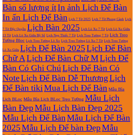
Bàn số lượng ít
In ảnh Lịch Để Bàn
In ấn Lịch Để Bàn
Lịch 7 Tờ Phong Cảnh
Lịch
Lịch 7 Tờ 2025
Lịch Bàn 2025
7 Tờ Độc Quyền
Lịch Lò Xo 7 Tờ
Lịch Lò Xo Giữa
Lịch Treo
Lịch Nẹp Thiếc 7 Tờ
Lịch Treo Tường 7 Tờ
13 Tờ
Lịch Lò Xo Giữa Bộ Số
Tường Bloc
Lịch Treo Tường Lò Xo 7 Tờ
Lịch Treo Tường Lò Xo
Lịch Treo Tường
Lịch Để Bàn 2025
Lịch Để Bàn
Lò Xo Giữa
Chữ A
Lịch Để Bàn Chữ M
Lịch Để
Bàn Có Ghi Chú
Lịch Để Bàn Có
Note
Lịch Để Bàn Dễ Thương
Lịch
Để Bàn tiki
Mua Lịch Để Bàn
Mẫu Bìa
Mẫu Lịch
Lịch BLoc
Mẫu Bìa Lịch BLoc Treo Tường
Bàn Đẹp
Mẫu Lịch Bàn Đẹp 2025
Mẫu Lịch Để Bàn
Mẫu Lịch Để Bàn
2025
Mẫu Lịch Để bàn Đẹp
Mẫu