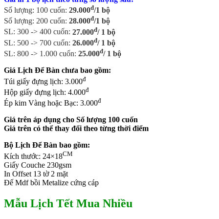
đ
Số lượng: 100 cuốn:
29.000
/1 bộ
đ
Số lượng: 200 cuốn:
28.000
/1 bộ
đ
SL: 300 -> 400 cuốn:
27.000
/ 1 bộ
đ
SL: 500 -> 700 cuốn:
26.000
/ 1 bộ
đ
SL: 800 -> 1.000 cuốn:
25.000
/ 1 bộ
Giá Lịch Để Bàn chưa bao gồm:
đ
Túi giấy đựng lịch: 3.000
đ
Hộp giấy đựng lịch: 4.000
đ
Ép kim Vàng hoặc Bạc: 3.000
Giá trên áp dụng cho Số lượng 100 cuốn
Giá trên có thể thay đổi theo từng thời điểm
Bộ Lịch Để Bàn bao gồm:
CM
Kích thước: 24×18
Giấy Couche 230gsm
In Offset 13 tờ 2 mặt
Đế Mdf bồi Metalize cứng cáp
Mẫu Lịch Tết Mua Nhiều