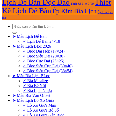
Lịch Để Bàn Độc Đáo
Thiết
Thiết Kê Lịch 7 Tờ
Kế Lịch Để Bàn
Ép Kim Bìa Lịch
Ép Kim Lịch
Bìa
Tìm
kiếm:
➤ Mẫu Lịch Để Bàn
✓ Lịch Để Bàn 24×18
➤ Mẫu Lịch Bloc 2026
✓ Bloc Đại Hộp (17×24)
✓ Bloc Siêu Đại (20×30)
✓ Bloc Cực Đại (25×25)
✓ Bloc Siêu Cực Đại (30×40)
✓ Bloc Siêu Cực Đại (38×54)
➤ Mẫu Bìa Lịch BLoc
✓ Bìa Metalize
✓ Bìa Bế Nổi
✓ Bìa Lịch Nhựa
➤ Mẫu Bìa Ván Offset
➤ Mẫu Lịch Lò Xo Giữa
✓ Lò Xo Giữa Mini
✓ Lò Xo Giữa Bộ Số
✓ Lò Xo Giữa Gắn Bloc