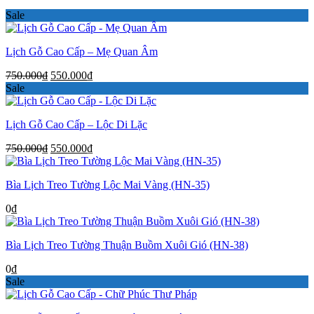
550.000₫.
Sale
Lịch Gỗ Cao Cấp – Mẹ Quan Âm
Giá
Giá
750.000
₫
550.000
₫
gốc
hiện
Sale
là:
tại
750.000₫.
là:
Lịch Gỗ Cao Cấp – Lộc Di Lặc
550.000₫.
Giá
Giá
750.000
₫
550.000
₫
gốc
hiện
là:
tại
Bìa Lịch Treo Tường Lộc Mai Vàng (HN-35)
750.000₫.
là:
550.000₫.
0
₫
Bìa Lịch Treo Tường Thuận Buồm Xuôi Gió (HN-38)
0
₫
Sale