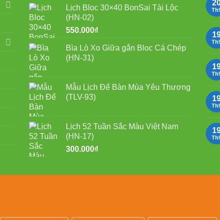
là:
tại
2
Lịch Bloc 30×40 BonSai Tài Lộc
750.000₫.
là:
Th
(HN-02)
550.000₫.
550.000
₫
1
Th
Bìa Lò Xo Giữa gắn Bloc Cá Chép
(HN-31)
1
Th
Mẫu Lịch Để Bàn Mùa Yêu Thương
(TLV-93)
1
Th
Lịch 52 Tuần Sắc Màu Việt Nam
1
(HN-17)
Th
300.000
₫