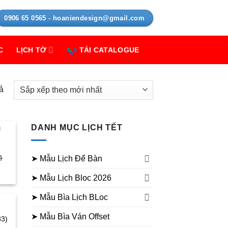
0906 65 0565 - hoaniendesign@gmail.com
C
LỊCH TỜ
TẢI CATALOGUE
Đã
ả
sắp
xếp
theo
DANH MỤC LỊCH TẾT
mới
nhất
ê
➤ Mẫu Lịch Để Bàn
➤ Mẫu Lịch Bloc 2026
➤ Mẫu Bìa Lịch BLoc
➤ Mẫu Bìa Ván Offset
83)