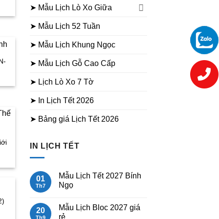
➤ Mẫu Lịch Lò Xo Giữa
➤ Mẫu Lịch 52 Tuần
➤ Mẫu Lịch Khung Ngọc
N-
➤ Mẫu Lịch Gỗ Cao Cấp
➤ Lịch Lò Xo 7 Tờ
➤ In Lịch Tết 2026
➤ Bảng giá Lịch Tết 2026
iới
IN LỊCH TẾT
Mẫu Lịch Tết 2027 Bính
01
Ngọ
Th7
Không
2)
có
Mẫu Lịch Bloc 2027 giá
bình
20
luận
rẻ
Th9