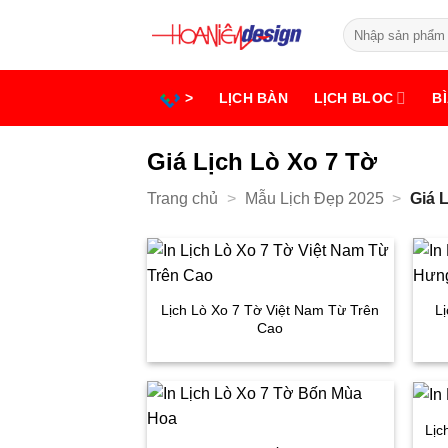
Bỏ
Tìm
qua
kiếm:
nội
dung
>
LỊCH BÀN
LỊCH BLOC
BÌ
Giá Lịch Lò Xo 7 Tờ
Trang chủ
>
Mẫu Lịch Đẹp 2025
>
Giá 
Lịch Lò Xo 7 Tờ Việt Nam Từ Trên
L
Cao
Lịc