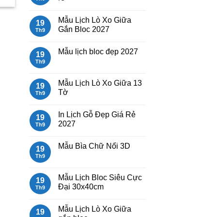
ở
Mẫu
Không
Lịch
có
Mẫu Lịch Lò Xo Giữa
Tết
bình
19
2027
luận
Gắn Bloc 2027
Th9
Bính
ở
Ngọ
Mẫu
Không
Lịch
có
Mẫu lịch bloc đẹp 2027
Bloc
bình
19
2027
luận
Th9
Không
giá
ở
có
rẻ
Mẫu
bình
Lịch
luận
Mẫu Lịch Lò Xo Giữa 13
Lò
19
ở
Xo
Tờ
Mẫu
Th9
Giữa
lịch
Gắn
Không
bloc
Bloc
có
đẹp
In Lịch Gỗ Đẹp Giá Rẻ
2027
bình
19
2027
luận
2027
Th9
ở
Mẫu
Không
Lịch
có
Mẫu Bìa Chữ Nổi 3D
Lò
bình
19
Xo
luận
Th9
Không
Giữa
ở
có
13
In
bình
Tờ
Lịch
luận
Mẫu Lịch Bloc Siêu Cực
Gỗ
19
ở
Đẹp
Đại 30x40cm
Mẫu
Th9
Giá
Bìa
Rẻ
Không
Chữ
2027
có
Nổi
Mẫu Lịch Lò Xo Giữa
bình
19
3D
luận