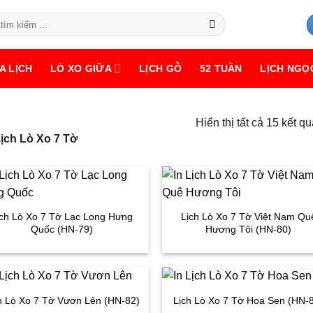
A LỊCH
LÒ XO GIỮA
LỊCH GỖ
52 TUẦN
LỊCH NGỌ
Hiển thị tất cả 15 kết qu
Lịch Lò Xo 7 Tờ
ịch Lò Xo 7 Tờ Lạc Long Hưng
Lịch Lò Xo 7 Tờ Việt Nam Qu
Quốc (HN-79)
Hương Tôi (HN-80)
h Lò Xo 7 Tờ Vươn Lên (HN-82)
Lịch Lò Xo 7 Tờ Hoa Sen (HN-