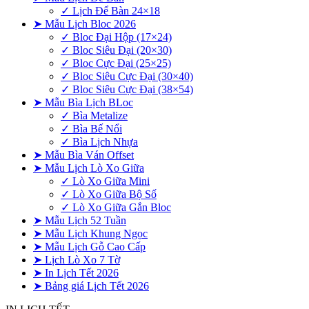
✓ Lịch Để Bàn 24×18
➤ Mẫu Lịch Bloc 2026
✓ Bloc Đại Hộp (17×24)
✓ Bloc Siêu Đại (20×30)
✓ Bloc Cực Đại (25×25)
✓ Bloc Siêu Cực Đại (30×40)
✓ Bloc Siêu Cực Đại (38×54)
➤ Mẫu Bìa Lịch BLoc
✓ Bìa Metalize
✓ Bìa Bế Nổi
✓ Bìa Lịch Nhựa
➤ Mẫu Bìa Ván Offset
➤ Mẫu Lịch Lò Xo Giữa
✓ Lò Xo Giữa Mini
✓ Lò Xo Giữa Bộ Số
✓ Lò Xo Giữa Gắn Bloc
➤ Mẫu Lịch 52 Tuần
➤ Mẫu Lịch Khung Ngọc
➤ Mẫu Lịch Gỗ Cao Cấp
➤ Lịch Lò Xo 7 Tờ
➤ In Lịch Tết 2026
➤ Bảng giá Lịch Tết 2026