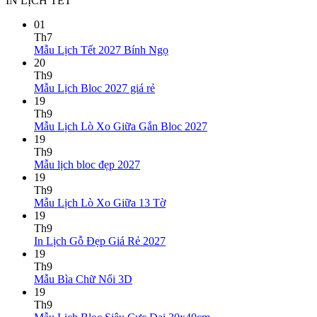
IN LỊCH TẾT
01
Th7
Không
Mẫu Lịch Tết 2027 Bính Ngọ
có
20
bình
Th9
Không
luận
Mẫu Lịch Bloc 2027 giá rẻ
ở
có
19
Mẫu
bình
Th9
Lịch
luận
Không
Mẫu Lịch Lò Xo Giữa Gắn Bloc 2027
ở
Tết
có
19
Mẫu
2027
bình
Th9
Lịch
Bính
Không
luận
Mẫu lịch bloc đẹp 2027
Bloc
Ngọ
ở
có
19
2027
Mẫu
bình
Th9
giá
Lịch
luận
Không
Mẫu Lịch Lò Xo Giữa 13 Tờ
ở
rẻ
Lò
có
19
Mẫu
Xo
bình
Th9
lịch
Giữa
luận
Không
In Lịch Gỗ Đẹp Giá Rẻ 2027
bloc
ở
Gắn
có
19
đẹp
Mẫu
Bloc
bình
Th9
2027
Lịch
2027
Không
luận
Mẫu Bìa Chữ Nổi 3D
Lò
ở
có
19
Xo
In
bình
Th9
Giữa
Lịch
luận
Không