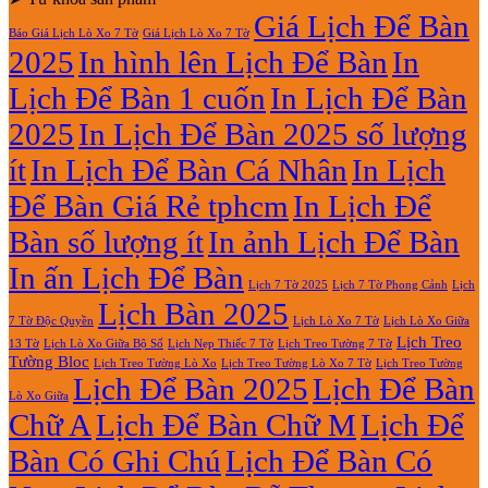
2027
Lịch
2027
luận
Giá Lịch Để Bàn
Báo Giá Lịch Lò Xo 7 Tờ
Giá Lịch Lò Xo 7 Tờ
Lò
ở
2025
In hình lên Lịch Để Bàn
In
Xo
In
Giữa
Lịch
Lịch Để Bàn 1 cuốn
In Lịch Để Bàn
13
Gỗ
Tờ
Đẹp
2025
In Lịch Để Bàn 2025 số lượng
Giá
Rẻ
ít
In Lịch Để Bàn Cá Nhân
In Lịch
2027
Để Bàn Giá Rẻ tphcm
In Lịch Để
Bàn số lượng ít
In ảnh Lịch Để Bàn
In ấn Lịch Để Bàn
Lịch 7 Tờ Phong Cảnh
Lịch
Lịch 7 Tờ 2025
Lịch Bàn 2025
7 Tờ Độc Quyền
Lịch Lò Xo 7 Tờ
Lịch Lò Xo Giữa
Lịch Treo
Lịch Nẹp Thiếc 7 Tờ
Lịch Treo Tường 7 Tờ
13 Tờ
Lịch Lò Xo Giữa Bộ Số
Tường Bloc
Lịch Treo Tường Lò Xo 7 Tờ
Lịch Treo Tường Lò Xo
Lịch Treo Tường
Lịch Để Bàn 2025
Lịch Để Bàn
Lò Xo Giữa
Chữ A
Lịch Để Bàn Chữ M
Lịch Để
Bàn Có Ghi Chú
Lịch Để Bàn Có