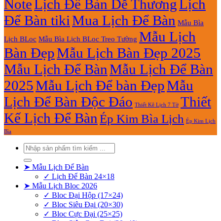
Note
Lịch Để Bàn Dễ Thương
Lịch
Để Bàn tiki
Mua Lịch Để Bàn
Mẫu Bìa
Mẫu Lịch
Lịch BLoc
Mẫu Bìa Lịch BLoc Treo Tường
Bàn Đẹp
Mẫu Lịch Bàn Đẹp 2025
Mẫu Lịch Để Bàn
Mẫu Lịch Để Bàn
2025
Mẫu Lịch Để bàn Đẹp
Mẫu
Lịch Để Bàn Độc Đáo
Thiết
Thiết Kê Lịch 7 Tờ
Kế Lịch Để Bàn
Ép Kim Bìa Lịch
Ép Kim Lịch
Bìa
Tìm
kiếm:
➤ Mẫu Lịch Để Bàn
✓ Lịch Để Bàn 24×18
➤ Mẫu Lịch Bloc 2026
✓ Bloc Đại Hộp (17×24)
✓ Bloc Siêu Đại (20×30)
✓ Bloc Cực Đại (25×25)