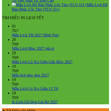
550.000₫.
Tờ Việt Nam Từ Trên Cao
Mẫu Lịch Để
Bàn Phúc Lộc Thọ (TLV-111)
TÌM HIỂU IN LỊCH TẾT
01
Th7
Không
Mẫu Lịch Tết 2027 Bính Ngọ
có
20
bình
Th9
Không
luận
Mẫu Lịch Bloc 2027 giá rẻ
ở
có
19
Mẫu
bình
Th9
Lịch
luận
Không
Mẫu Lịch Lò Xo Giữa Gắn Bloc 2027
ở
Tết
có
19
Mẫu
2027
bình
Th9
Lịch
Bính
Không
luận
Mẫu lịch bloc đẹp 2027
Bloc
Ngọ
ở
có
19
2027
Mẫu
bình
Th9
giá
Lịch
luận
Không
Mẫu Lịch Lò Xo Giữa 13 Tờ
ở
rẻ
Lò
có
19
Mẫu
Xo
bình
Th9
lịch
Giữa
luận
Không
In Lịch Gỗ Đẹp Giá Rẻ 2027
bloc
ở
Gắn
có
đẹp
Mẫu
Bloc
➤ Từ khóa sản phẩm
bình