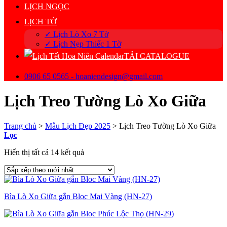
LỊCH NGỌC
LỊCH TỜ
✓ Lịch Lò Xo 7 Tờ
✓ Lịch Nẹp Thiếc 1 Tờ
TẢI CATALOGUE
0906 65 0565 - hoaniendesign@gmail.com
Lịch Treo Tường Lò Xo Giữa
Trang chủ
>
Mẫu Lịch Đẹp 2025
>
Lịch Treo Tường Lò Xo Giữa
Lọc
Đã
Hiển thị tất cả 14 kết quả
sắp
xếp
theo
mới
Bìa Lò Xo Giữa gắn Bloc Mai Vàng (HN-27)
nhất