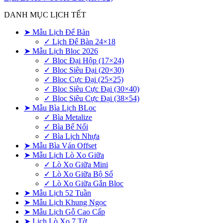
DANH MỤC LỊCH TẾT
➤ Mẫu Lịch Để Bàn
✓ Lịch Để Bàn 24×18
➤ Mẫu Lịch Bloc 2026
✓ Bloc Đại Hộp (17×24)
✓ Bloc Siêu Đại (20×30)
✓ Bloc Cực Đại (25×25)
✓ Bloc Siêu Cực Đại (30×40)
✓ Bloc Siêu Cực Đại (38×54)
➤ Mẫu Bìa Lịch BLoc
✓ Bìa Metalize
✓ Bìa Bế Nổi
✓ Bìa Lịch Nhựa
➤ Mẫu Bìa Ván Offset
➤ Mẫu Lịch Lò Xo Giữa
✓ Lò Xo Giữa Mini
✓ Lò Xo Giữa Bộ Số
✓ Lò Xo Giữa Gắn Bloc
➤ Mẫu Lịch 52 Tuần
➤ Mẫu Lịch Khung Ngọc
➤ Mẫu Lịch Gỗ Cao Cấp
➤ Lịch Lò Xo 7 Tờ