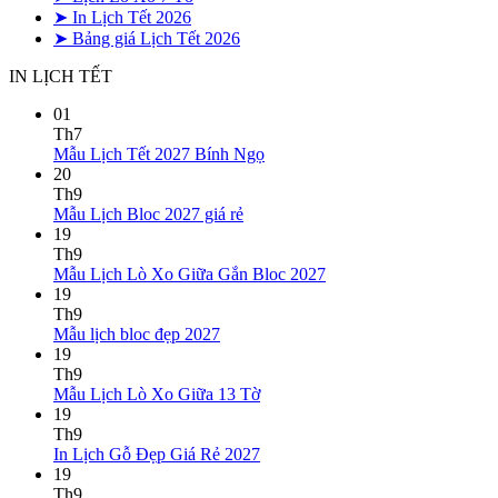
➤ In Lịch Tết 2026
➤ Bảng giá Lịch Tết 2026
IN LỊCH TẾT
01
Th7
Không
Mẫu Lịch Tết 2027 Bính Ngọ
có
20
bình
Th9
Không
luận
Mẫu Lịch Bloc 2027 giá rẻ
ở
có
19
Mẫu
bình
Th9
Lịch
luận
Không
Mẫu Lịch Lò Xo Giữa Gắn Bloc 2027
ở
Tết
có
19
Mẫu
2027
bình
Th9
Lịch
Bính
Không
luận
Mẫu lịch bloc đẹp 2027
Bloc
Ngọ
ở
có
19
2027
Mẫu
bình
Th9
giá
Lịch
luận
Không
Mẫu Lịch Lò Xo Giữa 13 Tờ
ở
rẻ
Lò
có
19
Mẫu
Xo
bình
Th9
lịch
Giữa
luận
Không
In Lịch Gỗ Đẹp Giá Rẻ 2027
bloc
ở
Gắn
có
19
đẹp
Mẫu
Bloc
bình
Th9