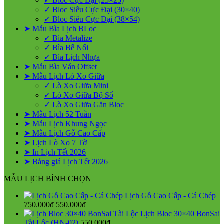
✓ Bloc Cực Đại (25×25)
Giá
✓ Bloc Siêu Cực Đại (30×40)
Rẻ
✓ Bloc Siêu Cực Đại (38×54)
2027
➤ Mẫu Bìa Lịch BLoc
✓ Bìa Metalize
✓ Bìa Bế Nổi
✓ Bìa Lịch Nhựa
➤ Mẫu Bìa Ván Offset
➤ Mẫu Lịch Lò Xo Giữa
✓ Lò Xo Giữa Mini
✓ Lò Xo Giữa Bộ Số
✓ Lò Xo Giữa Gắn Bloc
➤ Mẫu Lịch 52 Tuần
➤ Mẫu Lịch Khung Ngọc
➤ Mẫu Lịch Gỗ Cao Cấp
➤ Lịch Lò Xo 7 Tờ
➤ In Lịch Tết 2026
➤ Bảng giá Lịch Tết 2026
MẪU LỊCH BÌNH CHỌN
Lịch Gỗ Cao Cấp - Cá Chép
Giá
Giá
750.000
₫
550.000
₫
gốc
hiện
Lịch Bloc 30×40 BonSai
là:
tại
Tài Lộc (HN-02)
550.000
₫