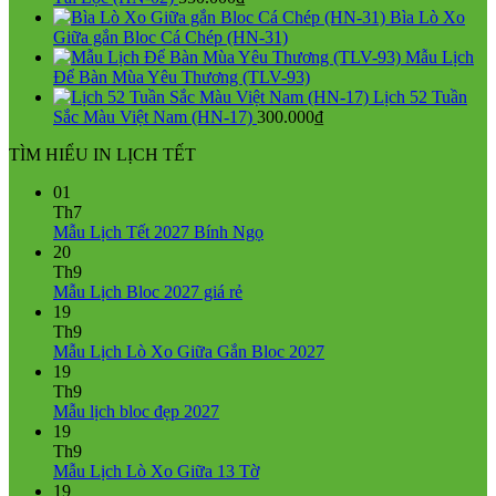
750.000₫.
là:
Bìa Lò Xo
550.000₫.
Giữa gắn Bloc Cá Chép (HN-31)
Mẫu Lịch
Để Bàn Mùa Yêu Thương (TLV-93)
Lịch 52 Tuần
Sắc Màu Việt Nam (HN-17)
300.000
₫
TÌM HIỂU IN LỊCH TẾT
01
Th7
Không
Mẫu Lịch Tết 2027 Bính Ngọ
có
20
bình
Th9
Không
luận
Mẫu Lịch Bloc 2027 giá rẻ
ở
có
19
Mẫu
bình
Th9
Lịch
luận
Không
Mẫu Lịch Lò Xo Giữa Gắn Bloc 2027
ở
Tết
có
19
Mẫu
2027
bình
Th9
Lịch
Bính
Không
luận
Mẫu lịch bloc đẹp 2027
Bloc
Ngọ
ở
có
19
2027
Mẫu
bình
Th9
giá
Lịch
luận
Không
Mẫu Lịch Lò Xo Giữa 13 Tờ
ở
rẻ
Lò
có
19