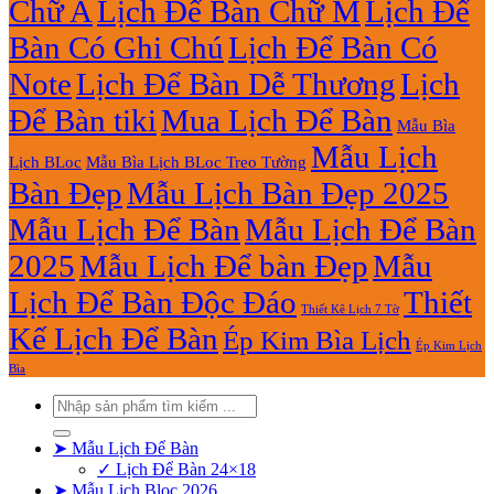
Chữ A
Lịch Để Bàn Chữ M
Lịch Để
Bàn Có Ghi Chú
Lịch Để Bàn Có
Note
Lịch Để Bàn Dễ Thương
Lịch
Để Bàn tiki
Mua Lịch Để Bàn
Mẫu Bìa
Mẫu Lịch
Lịch BLoc
Mẫu Bìa Lịch BLoc Treo Tường
Bàn Đẹp
Mẫu Lịch Bàn Đẹp 2025
Mẫu Lịch Để Bàn
Mẫu Lịch Để Bàn
2025
Mẫu Lịch Để bàn Đẹp
Mẫu
Lịch Để Bàn Độc Đáo
Thiết
Thiết Kê Lịch 7 Tờ
Kế Lịch Để Bàn
Ép Kim Bìa Lịch
Ép Kim Lịch
Bìa
Tìm
kiếm:
➤ Mẫu Lịch Để Bàn
✓ Lịch Để Bàn 24×18
➤ Mẫu Lịch Bloc 2026