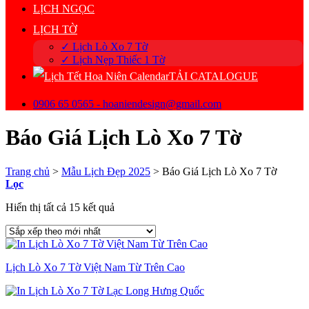
LỊCH NGỌC
LỊCH TỜ
✓ Lịch Lò Xo 7 Tờ
✓ Lịch Nẹp Thiếc 1 Tờ
TẢI CATALOGUE
0906 65 0565 - hoaniendesign@gmail.com
Báo Giá Lịch Lò Xo 7 Tờ
Trang chủ
>
Mẫu Lịch Đẹp 2025
>
Báo Giá Lịch Lò Xo 7 Tờ
Lọc
Đã
Hiển thị tất cả 15 kết quả
sắp
xếp
theo
mới
Lịch Lò Xo 7 Tờ Việt Nam Từ Trên Cao
nhất