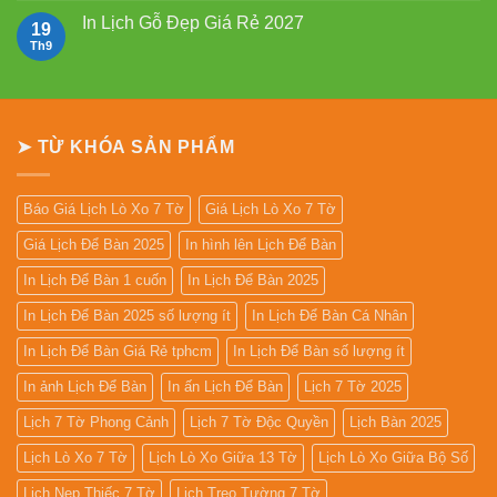
2027
bloc
bình
đẹp
luận
In Lịch Gỗ Đẹp Giá Rẻ 2027
19
2027
ở
Mẫu
Th9
Không
Lịch
có
Lò
bình
Xo
luận
Giữa
ở
13
In
Tờ
Lịch
➤ TỪ KHÓA SẢN PHẨM
Gỗ
Đẹp
Giá
Rẻ
2027
Báo Giá Lịch Lò Xo 7 Tờ
Giá Lịch Lò Xo 7 Tờ
Giá Lịch Để Bàn 2025
In hình lên Lịch Để Bàn
In Lịch Để Bàn 1 cuốn
In Lịch Để Bàn 2025
In Lịch Để Bàn 2025 số lượng ít
In Lịch Để Bàn Cá Nhân
In Lịch Để Bàn Giá Rẻ tphcm
In Lịch Để Bàn số lượng ít
In ảnh Lịch Để Bàn
In ấn Lịch Để Bàn
Lịch 7 Tờ 2025
Lịch 7 Tờ Phong Cảnh
Lịch 7 Tờ Độc Quyền
Lịch Bàn 2025
Lịch Lò Xo 7 Tờ
Lịch Lò Xo Giữa 13 Tờ
Lịch Lò Xo Giữa Bộ Số
Lịch Nẹp Thiếc 7 Tờ
Lịch Treo Tường 7 Tờ