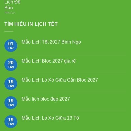
TÌM HIỂU IN LỊCH TẾT
Mẫu Lịch Tết 2027 Bính Ngọ
01
Th7
Không
có
bình
luận
Mẫu Lịch Bloc 2027 giá rẻ
20
ở
Mẫu
Th9
Không
Lịch
có
Tết
bình
2027
luận
Mẫu Lịch Lò Xo Giữa Gắn Bloc 2027
19
Bính
ở
Ngọ
Mẫu
Th9
Không
Lịch
có
Bloc
bình
2027
luận
Mẫu lịch bloc đẹp 2027
19
giá
ở
rẻ
Mẫu
Th9
Không
Lịch
có
Lò
bình
Xo
luận
Mẫu Lịch Lò Xo Giữa 13 Tờ
19
Giữa
ở
Gắn
Mẫu
Th9
Không
Bloc
lịch
có