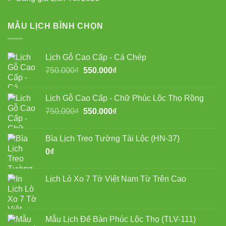
MẪU LỊCH BÌNH CHỌN
Lịch Gỗ Cao Cấp - Cá Chép
Giá
Giá
750.000
₫
550.000
₫
gốc
hiện
là:
tại
Lịch Gỗ Cao Cấp - Chữ Phúc Lộc Thọ Rồng
750.000₫.
là:
Giá
Giá
750.000
₫
550.000
₫
550.000₫.
gốc
hiện
là:
tại
Bìa Lịch Treo Tường Tài Lộc (HN-37)
750.000₫.
là:
0
₫
550.000₫.
Lịch Lò Xo 7 Tờ Việt Nam Từ Trên Cao
Mẫu Lịch Để Bàn Phúc Lộc Thọ (TLV-111)