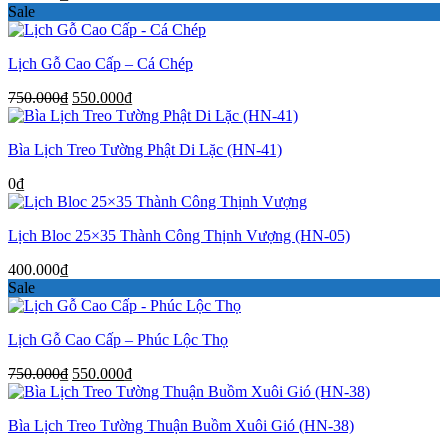
Sale
Lịch Gỗ Cao Cấp – Cá Chép
Giá
Giá
750.000
₫
550.000
₫
gốc
hiện
là:
tại
Bìa Lịch Treo Tường Phật Di Lặc (HN-41)
750.000₫.
là:
550.000₫.
0
₫
Lịch Bloc 25×35 Thành Công Thịnh Vượng (HN-05)
400.000
₫
Sale
Lịch Gỗ Cao Cấp – Phúc Lộc Thọ
Giá
Giá
750.000
₫
550.000
₫
gốc
hiện
là:
tại
Bìa Lịch Treo Tường Thuận Buồm Xuôi Gió (HN-38)
750.000₫.
là:
550.000₫.