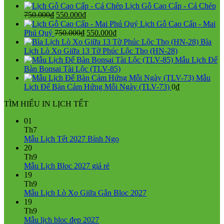
Lịch Gỗ Cao Cấp - Cá Chép
Giá
Giá
750.000
₫
550.000
₫
gốc
hiện
Lịch Gỗ Cao Cấp - Mai
là:
tại
Giá
Giá
Phú Quý
750.000
₫
550.000
₫
750.000₫.
là:
gốc
hiện
Bìa
550.000₫.
là:
tại
Lịch Lò Xo Giữa 13 Tờ Phúc Lộc Thọ (HN-28)
750.000₫.
là:
Mẫu Lịch Để
550.000₫.
Bàn Bonsai Tài Lộc (TLV-85)
Mẫu
Lịch Để Bàn Cảm Hứng Mỗi Ngày (TLV-73)
0
₫
TÌM HIỂU IN LỊCH TẾT
01
Th7
Không
Mẫu Lịch Tết 2027 Bính Ngọ
có
20
bình
Th9
Không
luận
Mẫu Lịch Bloc 2027 giá rẻ
ở
có
19
Mẫu
bình
Th9
Lịch
luận
Không
Mẫu Lịch Lò Xo Giữa Gắn Bloc 2027
ở
Tết
có
19
Mẫu
2027
bình
Th9
Lịch
Bính
Không
luận
Mẫu lịch bloc đẹp 2027