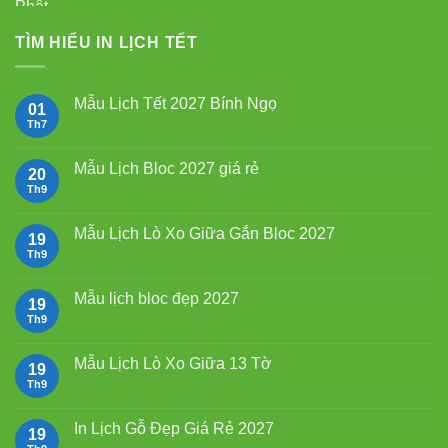
là:
tại
750.000₫.
là:
TÌM HIỂU IN LỊCH TẾT
550.000₫.
Mẫu Lịch Tết 2027 Bính Ngọ
01
Th7
Không
có
bình
luận
Mẫu Lịch Bloc 2027 giá rẻ
20
ở
Mẫu
Th9
Không
Lịch
có
Tết
bình
2027
luận
Mẫu Lịch Lò Xo Giữa Gắn Bloc 2027
19
Bính
ở
Ngọ
Mẫu
Th9
Không
Lịch
có
Bloc
bình
2027
luận
Mẫu lịch bloc đẹp 2027
19
giá
ở
rẻ
Mẫu
Th9
Không
Lịch
có
Lò
bình
Xo
luận
Mẫu Lịch Lò Xo Giữa 13 Tờ
19
Giữa
ở
Gắn
Mẫu
Th9
Không
Bloc
lịch
có
2027
bloc
bình
đẹp
luận
In Lịch Gỗ Đẹp Giá Rẻ 2027
19
2027
ở