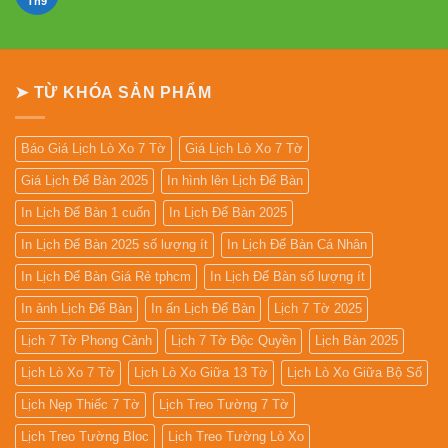
Mẫu
Th9
Không
Lịch
có
Lò
bình
Xo
luận
Giữa
ở
13
In
Tờ
Lịch
➤ TỪ KHÓA SẢN PHẨM
Gỗ
Đẹp
Giá
Rẻ
2027
Báo Giá Lịch Lò Xo 7 Tờ
Giá Lịch Lò Xo 7 Tờ
Giá Lịch Để Bàn 2025
In hình lên Lịch Để Bàn
In Lịch Để Bàn 1 cuốn
In Lịch Để Bàn 2025
In Lịch Để Bàn 2025 số lượng ít
In Lịch Để Bàn Cá Nhân
In Lịch Để Bàn Giá Rẻ tphcm
In Lịch Để Bàn số lượng ít
In ảnh Lịch Để Bàn
In ấn Lịch Để Bàn
Lịch 7 Tờ 2025
Lịch 7 Tờ Phong Cảnh
Lịch 7 Tờ Độc Quyền
Lịch Bàn 2025
Lịch Lò Xo 7 Tờ
Lịch Lò Xo Giữa 13 Tờ
Lịch Lò Xo Giữa Bộ Số
Lịch Nẹp Thiếc 7 Tờ
Lịch Treo Tường 7 Tờ
Lịch Treo Tường Bloc
Lịch Treo Tường Lò Xo