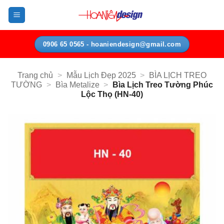
Bỏ
qua
nội
dung
0906 65 0565 - hoaniendesign@gmail.com
Trang chủ
>
Mẫu Lịch Đẹp 2025
>
BÌA LỊCH TREO
TƯỜNG
>
Bìa Metalize
>
Bìa Lịch Treo Tường Phúc
Lộc Thọ (HN-40)