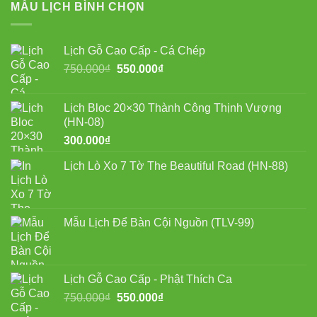
MẪU LỊCH BÌNH CHỌN
Lịch Gỗ Cao Cấp - Cá Chép
Giá
Giá
750.000
₫
550.000
₫
gốc
hiện
là:
tại
Lịch Bloc 20×30 Thành Công Thịnh Vượng
750.000₫.
là:
(HN-08)
550.000₫.
300.000
₫
Lịch Lò Xo 7 Tờ The Beautiful Road (HN-88)
Mẫu Lịch Để Bàn Cội Nguồn (TLV-99)
Lịch Gỗ Cao Cấp - Phật Thích Ca
Giá
Giá
750.000
₫
550.000
₫
gốc
hiện