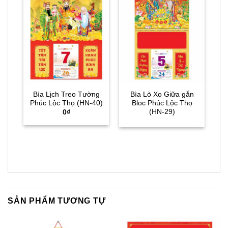
Bìa Lịch Treo Tường
Bìa Lò Xo Giữa gắn
L
Phúc Lộc Thọ (HN-40)
Bloc Phúc Lộc Thọ
(HN-29)
0
₫
SẢN PHẨM TƯƠNG TỰ