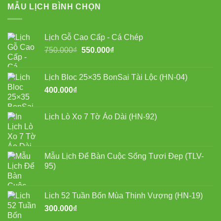
MẪU LỊCH BÌNH CHỌN
Lịch Gỗ Cao Cấp - Cá Chép
Giá
Giá
750.000
₫
550.000
₫
gốc
hiện
là:
tại
Lịch Bloc 25×35 BonSai Tài Lộc (HN-04)
750.000₫.
là:
400.000
₫
550.000₫.
Lịch Lò Xo 7 Tờ Áo Dài (HN-92)
Mẫu Lịch Để Bàn Cuộc Sống Tươi Đẹp (TLV-
95)
Lịch 52 Tuần Bốn Mùa Thịnh Vượng (HN-19)
300.000
₫