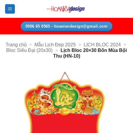
Bỏ
qua
nội
dung
0906 65 0565 - hoaniendesign@gmail.com
Trang chủ
>
Mẫu Lịch Đẹp 2025
>
LỊCH BLOC 2024
>
Bloc Siêu Đại (20x30)
>
Lịch Bloc 20×30 Bốn Mùa Bội
Thu (HN-10)