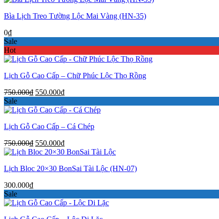
là:
tại
Bìa Lịch Treo Tường Lộc Mai Vàng (HN-35)
750.000₫.
là:
550.000₫.
0
₫
Sale
Hot
Lịch Gỗ Cao Cấp – Chữ Phúc Lộc Thọ Rồng
Giá
Giá
750.000
₫
550.000
₫
gốc
hiện
Sale
là:
tại
750.000₫.
là:
Lịch Gỗ Cao Cấp – Cá Chép
550.000₫.
Giá
Giá
750.000
₫
550.000
₫
gốc
hiện
là:
tại
Lịch Bloc 20×30 BonSai Tài Lộc (HN-07)
750.000₫.
là:
550.000₫.
300.000
₫
Sale