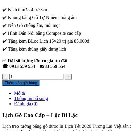
✔️ Kích thước: 42x73cm
✔️ Khung bằng Gỗ Tự Nhiên chống ẩm
✔️ Nền Gỗ chống ẩm, mối mọt
✔️ Hình Dán Nổi bằng Composite cao cấp
✔️
Tặng kèm BLoc Lịch 15×20 trị giá 85.000đ
✔️
Tặng kèm thùng giấy đựng lịch
✅
Đặt số lượng lớn có giá ưu đãi
☎ 0913 559 554 – 0983 559 554
Lịch
Gỗ
Thêm vào giỏ hàng
Cao
Cấp
Mô tả
-
Thông tin bổ sung
Lộc
Đánh giá (0)
Di
Lặc
Lịch Gỗ Cao Cấp – Lộc Di Lặc
số
lượng
Lịch treo tường bằng gỗ được In Lịch Tết 2020 Tương Lai Việt sản 