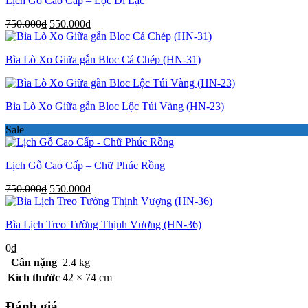
Lịch Gỗ Cao Cấp – Lộc Di Lặc
Giá
Giá
750.000
₫
550.000
₫
gốc
hiện
là:
tại
Bìa Lò Xo Giữa gắn Bloc Cá Chép (HN-31)
750.000₫.
là:
550.000₫.
Bìa Lò Xo Giữa gắn Bloc Lộc Túi Vàng (HN-23)
Sale
Lịch Gỗ Cao Cấp – Chữ Phúc Rồng
Giá
Giá
750.000
₫
550.000
₫
gốc
hiện
là:
tại
Bìa Lịch Treo Tường Thịnh Vượng (HN-36)
750.000₫.
là:
550.000₫.
0
₫
Cân nặng
2.4 kg
Kích thước
42 × 74 cm
Đánh giá