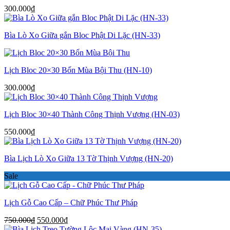
550.000₫.
300.000
₫
Bìa Lò Xo Giữa gắn Bloc Phật Di Lặc (HN-33)
Lịch Bloc 20×30 Bốn Mùa Bội Thu (HN-10)
300.000
₫
Lịch Bloc 30×40 Thành Công Thịnh Vượng (HN-03)
550.000
₫
Bìa Lịch Lò Xo Giữa 13 Tờ Thịnh Vượng (HN-20)
Sale
Lịch Gỗ Cao Cấp – Chữ Phúc Thư Pháp
Giá
Giá
750.000
₫
550.000
₫
gốc
hiện