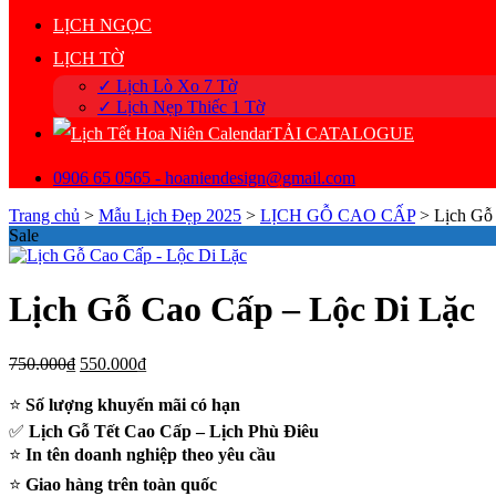
LỊCH NGỌC
LỊCH TỜ
✓ Lịch Lò Xo 7 Tờ
✓ Lịch Nẹp Thiếc 1 Tờ
TẢI CATALOGUE
0906 65 0565 - hoaniendesign@gmail.com
Trang chủ
>
Mẫu Lịch Đẹp 2025
>
LỊCH GỖ CAO CẤP
>
Lịch Gỗ
Sale
Lịch Gỗ Cao Cấp – Lộc Di Lặc
Giá
Giá
750.000
₫
550.000
₫
gốc
hiện
là:
tại
⭐
Số lượng khuyến mãi có hạn
750.000₫.
là:
✅
Lịch Gỗ Tết Cao Cấp – Lịch Phù Điêu
550.000₫.
⭐
In tên doanh nghiệp theo yêu cầu
⭐
Giao hàng trên toàn quốc