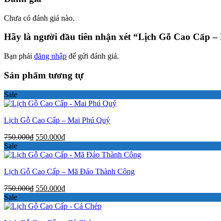
Chưa có đánh giá nào.
Hãy là người đầu tiên nhận xét “Lịch Gỗ Cao Cấp –
Bạn phải
đăng nhập
để gửi đánh giá.
Sản phẩm tương tự
Sale
Lịch Gỗ Cao Cấp – Mai Phú Quý
Giá
Giá
750.000
₫
550.000
₫
gốc
hiện
Sale
là:
tại
750.000₫.
là:
Lịch Gỗ Cao Cấp – Mã Đáo Thành Công
550.000₫.
Giá
Giá
750.000
₫
550.000
₫
gốc
hiện
Sale
là:
tại
750.000₫.
là: