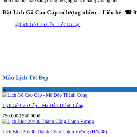
món quà độc đáo sang trọng để tặng khách hàng vào dịp tết.
Đặt Lịch Gỗ Cao Cấp số lượng nhiều – Liên hệ: ☎ 0
Mẫu Lịch Tết Đẹp
Sale
Lịch Gỗ Cao Cấp – Mã Đáo Thành Công
Giá
Giá
750.000
₫
550.000
₫
gốc
hiện
là:
tại
Lịch Bloc 20×30 Thành Công Thịnh Vượng (HN-08)
750.000₫.
là: