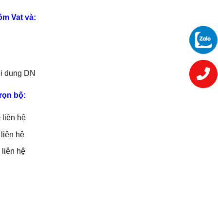
gồm
Vat và:
ội dung DN
rọn bộ:
 liên hệ
liên hệ
liên hệ