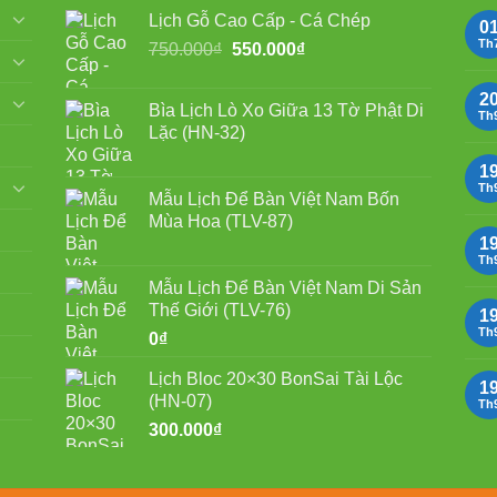
Lịch Gỗ Cao Cấp - Cá Chép
0
Th
Giá
Giá
750.000
₫
550.000
₫
gốc
hiện
là:
tại
2
Bìa Lịch Lò Xo Giữa 13 Tờ Phật Di
750.000₫.
là:
Th
Lặc (HN-32)
550.000₫.
1
Th
Mẫu Lịch Để Bàn Việt Nam Bốn
Mùa Hoa (TLV-87)
1
Th
Mẫu Lịch Để Bàn Việt Nam Di Sản
Thế Giới (TLV-76)
1
Th
0
₫
Lịch Bloc 20×30 BonSai Tài Lộc
1
(HN-07)
Th
300.000
₫