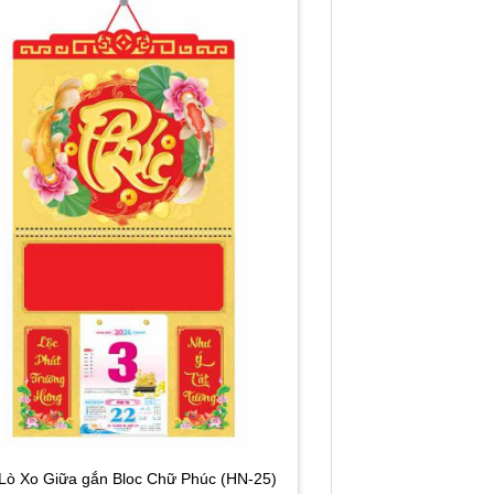
 Lò Xo Giữa gắn Bloc Chữ Phúc (HN-25)
Lịch Bloc 20×30 Bon