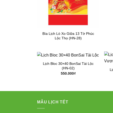
Bìa Lịch Lò Xo Giữa 13 Tờ Phúc
Lộc Thọ (HN-28)
Lịch Bloc 30×40 BonSai Tài Lộc
(HN-02)
L
550.000
₫
MẪU LỊCH TẾT