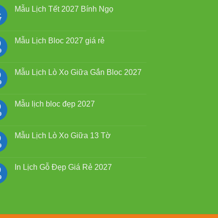
Mẫu Lịch Tết 2027 Bính Ngọ
1
7
Không
có
bình
luận
Mẫu Lịch Bloc 2027 giá rẻ
0
ở
Mẫu
9
Không
Lịch
có
Tết
bình
2027
luận
Mẫu Lịch Lò Xo Giữa Gắn Bloc 2027
9
Bính
ở
Ngọ
Mẫu
9
Không
Lịch
có
Bloc
bình
2027
luận
Mẫu lịch bloc đẹp 2027
9
giá
ở
rẻ
Mẫu
9
Không
Lịch
có
Lò
bình
Xo
luận
Mẫu Lịch Lò Xo Giữa 13 Tờ
9
Giữa
ở
Gắn
Mẫu
9
Không
Bloc
lịch
có
2027
bloc
bình
đẹp
luận
In Lịch Gỗ Đẹp Giá Rẻ 2027
9
2027
ở
Mẫu
9
Không
Lịch
có
Lò
bình
Xo
luận
Giữa
ở
13
In
Tờ
Lịch