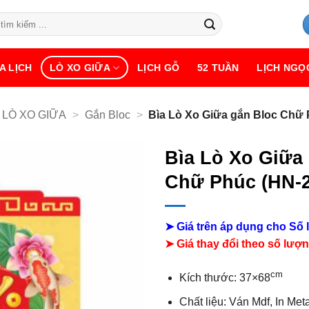
A LỊCH
LÒ XO GIỮA
LỊCH GỖ
52 TUẦN
LỊCH NGỌ
 LÒ XO GIỮA
>
Gắn Bloc
>
Bìa Lò Xo Giữa gắn Bloc Chữ 
Bìa Lò Xo Giữa
Chữ Phúc (HN-2
➤
Giá trên áp dụng cho Số 
➤
Giá thay đổi theo số lượ
cm
Kích thước: 37×68
Chất liệu: Ván Mdf,
In Met