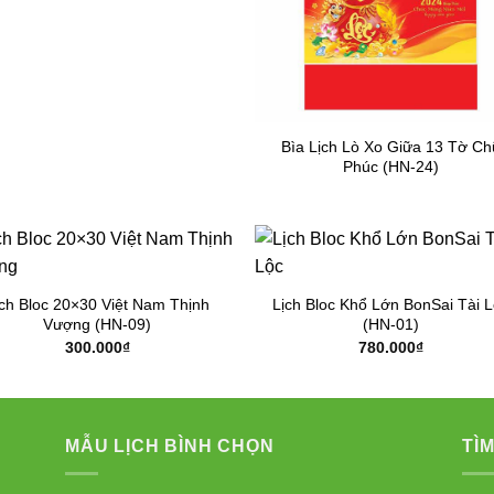
Bìa Lịch Lò Xo Giữa 13 Tờ Ch
Phúc (HN-24)
ịch Bloc 20×30 Việt Nam Thịnh
Lịch Bloc Khổ Lớn BonSai Tài 
Vượng (HN-09)
(HN-01)
300.000
₫
780.000
₫
MẪU LỊCH BÌNH CHỌN
TÌM