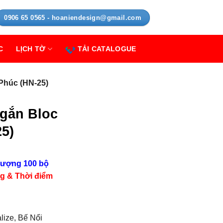
0906 65 0565 - hoaniendesign@gmail.com
C
LỊCH TỜ
TẢI CATALOGUE
Phúc (HN-25)
 gắn Bloc
5)
lượng 100 bộ
ng & Thời điểm
alize, Bế Nổi