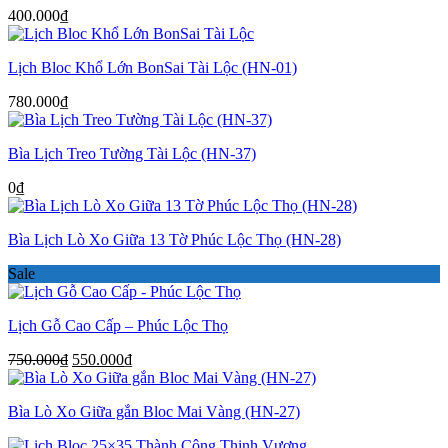
550.000₫.
400.000
₫
Lịch Bloc Khổ Lớn BonSai Tài Lộc (HN-01)
780.000
₫
Bìa Lịch Treo Tường Tài Lộc (HN-37)
0
₫
Bìa Lịch Lò Xo Giữa 13 Tờ Phúc Lộc Thọ (HN-28)
Sale
Lịch Gỗ Cao Cấp – Phúc Lộc Thọ
Giá
Giá
750.000
₫
550.000
₫
gốc
hiện
là:
tại
Bìa Lò Xo Giữa gắn Bloc Mai Vàng (HN-27)
750.000₫.
là:
550.000₫.