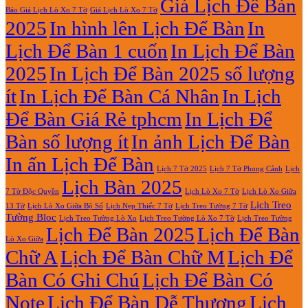
luận
Giá Lịch Để Bàn
Báo Giá Lịch Lò Xo 7 Tờ
Giá Lịch Lò Xo 7 Tờ
Lò
ở
2025
In hình lên Lịch Để Bàn
In
Xo
In
Giữa
Lịch
Lịch Để Bàn 1 cuốn
In Lịch Để Bàn
13
Gỗ
Tờ
Đẹp
2025
In Lịch Để Bàn 2025 số lượng
Giá
Rẻ
ít
In Lịch Để Bàn Cá Nhân
In Lịch
2027
Để Bàn Giá Rẻ tphcm
In Lịch Để
Bàn số lượng ít
In ảnh Lịch Để Bàn
In ấn Lịch Để Bàn
Lịch 7 Tờ Phong Cảnh
Lịch
Lịch 7 Tờ 2025
Lịch Bàn 2025
7 Tờ Độc Quyền
Lịch Lò Xo 7 Tờ
Lịch Lò Xo Giữa
Lịch Treo
Lịch Nẹp Thiếc 7 Tờ
Lịch Treo Tường 7 Tờ
13 Tờ
Lịch Lò Xo Giữa Bộ Số
Tường Bloc
Lịch Treo Tường Lò Xo 7 Tờ
Lịch Treo Tường Lò Xo
Lịch Treo Tường
Lịch Để Bàn 2025
Lịch Để Bàn
Lò Xo Giữa
Chữ A
Lịch Để Bàn Chữ M
Lịch Để
Bàn Có Ghi Chú
Lịch Để Bàn Có
Note
Lịch Để Bàn Dễ Thương
Lịch