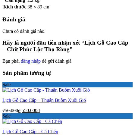
Cân nặng
2.2 kg
Kích thước
38 × 89 cm
Đánh giá
Chưa có đánh giá nào.
Hãy là người đầu tiên nhận xét “Lịch Gỗ Cao Cấp
– Chữ Phúc Lộc Thọ Rồng”
Bạn phải
đăng nhập
để gửi đánh giá.
Sản phẩm tương tự
Sale
Lịch Gỗ Cao Cấp – Thuận Buồm Xuôi Gió
Giá
Giá
750.000
₫
550.000
₫
gốc
hiện
Sale
là:
tại
750.000₫.
là:
Lịch Gỗ Cao Cấp – Cá Chép
550.000₫.