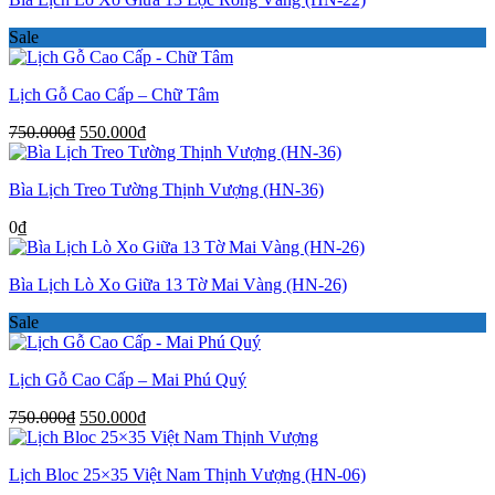
Sale
Lịch Gỗ Cao Cấp – Chữ Tâm
Giá
Giá
750.000
₫
550.000
₫
gốc
hiện
là:
tại
Bìa Lịch Treo Tường Thịnh Vượng (HN-36)
750.000₫.
là:
550.000₫.
0
₫
Bìa Lịch Lò Xo Giữa 13 Tờ Mai Vàng (HN-26)
Sale
Lịch Gỗ Cao Cấp – Mai Phú Quý
Giá
Giá
750.000
₫
550.000
₫
gốc
hiện
là:
tại
Lịch Bloc 25×35 Việt Nam Thịnh Vượng (HN-06)
750.000₫.
là: