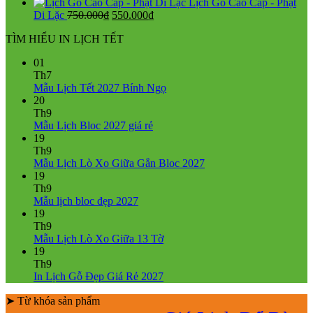
Lịch Gỗ Cao Cấp - Phật
Giá
Giá
Di Lặc
750.000
₫
550.000
₫
gốc
hiện
TÌM HIỂU IN LỊCH TẾT
là:
tại
750.000₫.
là:
01
550.000₫.
Th7
Không
Mẫu Lịch Tết 2027 Bính Ngọ
có
20
bình
Th9
Không
luận
Mẫu Lịch Bloc 2027 giá rẻ
ở
có
19
Mẫu
bình
Th9
Lịch
luận
Không
Mẫu Lịch Lò Xo Giữa Gắn Bloc 2027
ở
Tết
có
19
Mẫu
2027
bình
Th9
Lịch
Bính
Không
luận
Mẫu lịch bloc đẹp 2027
Bloc
Ngọ
ở
có
19
2027
Mẫu
bình
Th9
giá
Lịch
luận
Không
Mẫu Lịch Lò Xo Giữa 13 Tờ
ở
rẻ
Lò
có
19
Mẫu
Xo
bình
Th9
lịch
Giữa
luận
Không
In Lịch Gỗ Đẹp Giá Rẻ 2027
bloc
ở
Gắn
có
đẹp
Mẫu
Bloc
➤ Từ khóa sản phẩm
bình
2027
Lịch
2027