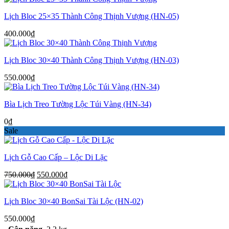
Lịch Bloc 25×35 Thành Công Thịnh Vượng (HN-05)
400.000
₫
Lịch Bloc 30×40 Thành Công Thịnh Vượng (HN-03)
550.000
₫
Bìa Lịch Treo Tường Lộc Túi Vàng (HN-34)
0
₫
Sale
Lịch Gỗ Cao Cấp – Lộc Di Lặc
Giá
Giá
750.000
₫
550.000
₫
gốc
hiện
là:
tại
Lịch Bloc 30×40 BonSai Tài Lộc (HN-02)
750.000₫.
là:
550.000₫.
550.000
₫