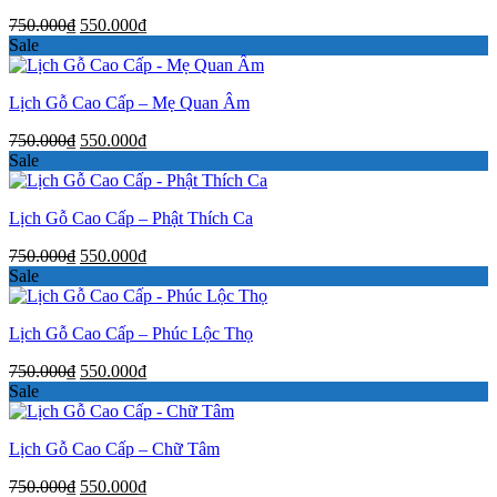
Giá
Giá
750.000
₫
550.000
₫
gốc
hiện
Sale
là:
tại
750.000₫.
là:
Lịch Gỗ Cao Cấp – Mẹ Quan Âm
550.000₫.
Giá
Giá
750.000
₫
550.000
₫
gốc
hiện
Sale
là:
tại
750.000₫.
là:
Lịch Gỗ Cao Cấp – Phật Thích Ca
550.000₫.
Giá
Giá
750.000
₫
550.000
₫
gốc
hiện
Sale
là:
tại
750.000₫.
là:
Lịch Gỗ Cao Cấp – Phúc Lộc Thọ
550.000₫.
Giá
Giá
750.000
₫
550.000
₫
gốc
hiện
Sale
là:
tại
750.000₫.
là:
Lịch Gỗ Cao Cấp – Chữ Tâm
550.000₫.
Giá
Giá
750.000
₫
550.000
₫