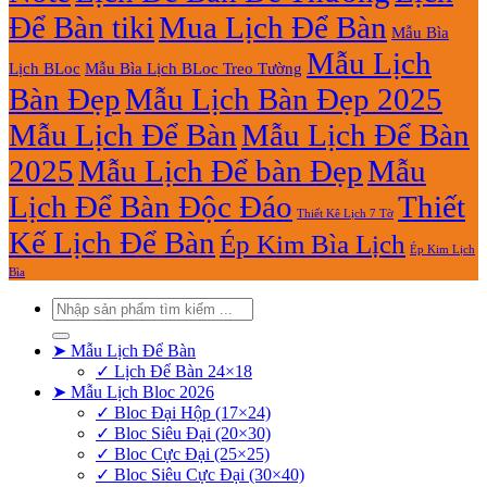
Để Bàn tiki
Mua Lịch Để Bàn
Mẫu Bìa
Mẫu Lịch
Lịch BLoc
Mẫu Bìa Lịch BLoc Treo Tường
Bàn Đẹp
Mẫu Lịch Bàn Đẹp 2025
Mẫu Lịch Để Bàn
Mẫu Lịch Để Bàn
2025
Mẫu Lịch Để bàn Đẹp
Mẫu
Lịch Để Bàn Độc Đáo
Thiết
Thiết Kê Lịch 7 Tờ
Kế Lịch Để Bàn
Ép Kim Bìa Lịch
Ép Kim Lịch
Bìa
Tìm
kiếm:
➤ Mẫu Lịch Để Bàn
✓ Lịch Để Bàn 24×18
➤ Mẫu Lịch Bloc 2026
✓ Bloc Đại Hộp (17×24)
✓ Bloc Siêu Đại (20×30)
✓ Bloc Cực Đại (25×25)
✓ Bloc Siêu Cực Đại (30×40)