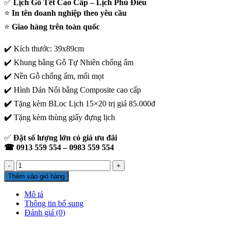
✅
Lịch Gỗ Tết Cao Cấp – Lịch Phù Điêu
550.000₫.
⭐
In tên doanh nghiệp theo yêu cầu
⭐
Giao hàng trên toàn quốc
✔️ Kích thước: 39x89cm
✔️ Khung bằng Gỗ Tự Nhiên chống ẩm
✔️ Nền Gỗ chống ẩm, mối mọt
✔️ Hình Dán Nổi bằng Composite cao cấp
✔️
Tặng kèm BLoc Lịch 15×20 trị giá 85.000đ
✔️
Tặng kèm thùng giấy đựng lịch
✅
Đặt số lượng lớn có giá ưu đãi
☎ 0913 559 554 – 0983 559 554
Lịch
Gỗ
Thêm vào giỏ hàng
Cao
Cấp
Mô tả
-
Thông tin bổ sung
Chữ
Đánh giá (0)
Phúc