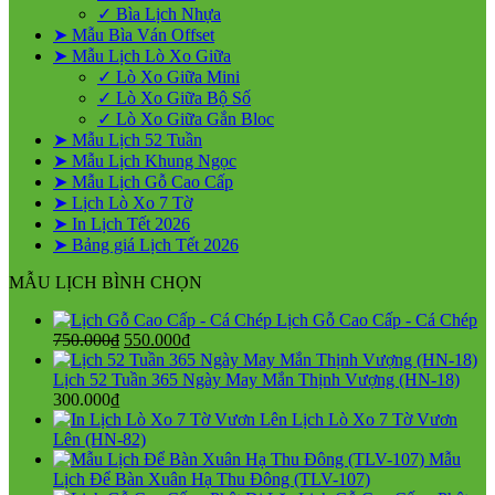
✓ Bìa Lịch Nhựa
➤ Mẫu Bìa Ván Offset
➤ Mẫu Lịch Lò Xo Giữa
✓ Lò Xo Giữa Mini
✓ Lò Xo Giữa Bộ Số
✓ Lò Xo Giữa Gắn Bloc
➤ Mẫu Lịch 52 Tuần
➤ Mẫu Lịch Khung Ngọc
➤ Mẫu Lịch Gỗ Cao Cấp
➤ Lịch Lò Xo 7 Tờ
➤ In Lịch Tết 2026
➤ Bảng giá Lịch Tết 2026
MẪU LỊCH BÌNH CHỌN
Lịch Gỗ Cao Cấp - Cá Chép
Giá
Giá
750.000
₫
550.000
₫
gốc
hiện
là:
tại
Lịch 52 Tuần 365 Ngày May Mắn Thịnh Vượng (HN-18)
750.000₫.
là:
300.000
₫
550.000₫.
Lịch Lò Xo 7 Tờ Vươn
Lên (HN-82)
Mẫu
Lịch Để Bàn Xuân Hạ Thu Đông (TLV-107)