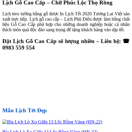
Lộc
Lịch Gỗ Cao Cấp – Chữ Phúc Lộc Thọ Rồng
Thọ
Rồng
Lịch treo tường bằng gỗ được In Lịch Tết 2020 Tương Lai Việt sản
số
xuất trực tiếp. Lịch gỗ cao cấp – Lịch Phù Điêu được làm bằng chất
lượng
liệu Gỗ Cao Cấp phù hợp cho những doanh nghiệp hoặc cá nhân
thích món quà độc đáo sang trọng để tặng khách hàng vào dịp tết.
Đặt Lịch Gỗ Cao Cấp số lượng nhiều – Liên hệ: ☎
0983 559 554
Mẫu Lịch Tết Đẹp
Bìa Lịch Lò Xo Giữa 13 Lộc Rồng Vàng (HN-22)