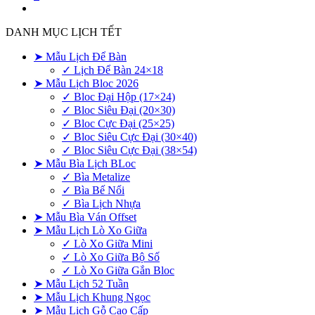
DANH MỤC LỊCH TẾT
➤ Mẫu Lịch Để Bàn
✓ Lịch Để Bàn 24×18
➤ Mẫu Lịch Bloc 2026
✓ Bloc Đại Hộp (17×24)
✓ Bloc Siêu Đại (20×30)
✓ Bloc Cực Đại (25×25)
✓ Bloc Siêu Cực Đại (30×40)
✓ Bloc Siêu Cực Đại (38×54)
➤ Mẫu Bìa Lịch BLoc
✓ Bìa Metalize
✓ Bìa Bế Nổi
✓ Bìa Lịch Nhựa
➤ Mẫu Bìa Ván Offset
➤ Mẫu Lịch Lò Xo Giữa
✓ Lò Xo Giữa Mini
✓ Lò Xo Giữa Bộ Số
✓ Lò Xo Giữa Gắn Bloc
➤ Mẫu Lịch 52 Tuần
➤ Mẫu Lịch Khung Ngọc
➤ Mẫu Lịch Gỗ Cao Cấp