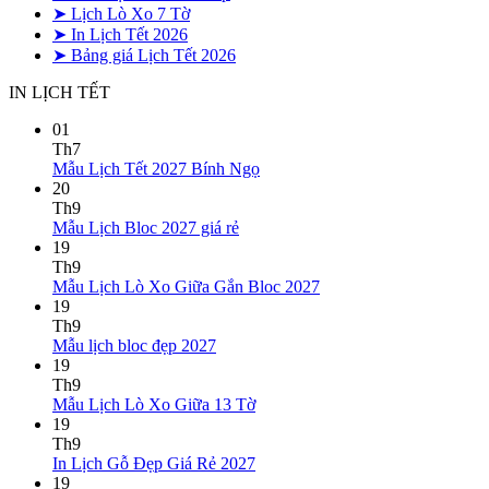
➤ Lịch Lò Xo 7 Tờ
➤ In Lịch Tết 2026
➤ Bảng giá Lịch Tết 2026
IN LỊCH TẾT
01
Th7
Không
Mẫu Lịch Tết 2027 Bính Ngọ
có
20
bình
Th9
Không
luận
Mẫu Lịch Bloc 2027 giá rẻ
ở
có
19
Mẫu
bình
Th9
Lịch
luận
Không
Mẫu Lịch Lò Xo Giữa Gắn Bloc 2027
ở
Tết
có
19
Mẫu
2027
bình
Th9
Lịch
Bính
Không
luận
Mẫu lịch bloc đẹp 2027
Bloc
Ngọ
ở
có
19
2027
Mẫu
bình
Th9
giá
Lịch
luận
Không
Mẫu Lịch Lò Xo Giữa 13 Tờ
ở
rẻ
Lò
có
19
Mẫu
Xo
bình
Th9
lịch
Giữa
luận
Không
In Lịch Gỗ Đẹp Giá Rẻ 2027
bloc
ở
Gắn
có
19