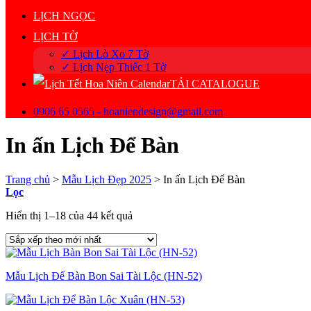
LỊCH NGỌC
LỊCH TỜ
✓ Lịch Lò Xo 7 Tờ
✓ Lịch Nẹp Thiếc 1 Tờ
TẢI CATALOGUE
0906 65 0565 - hoaniendesign@gmail.com
In ấn Lịch Để Bàn
Trang chủ
>
Mẫu Lịch Đẹp 2025
>
In ấn Lịch Để Bàn
Lọc
Đã
Hiển thị 1–18 của 44 kết quả
sắp
xếp
theo
mới
Mẫu Lịch Để Bàn Bon Sai Tài Lộc (HN-52)
nhất