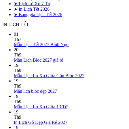
➤ Lịch Lò Xo 7 Tờ
➤ In Lịch Tết 2026
➤ Bảng giá Lịch Tết 2026
IN LỊCH TẾT
01
Th7
Không
Mẫu Lịch Tết 2027 Bính Ngọ
có
20
bình
Th9
Không
luận
Mẫu Lịch Bloc 2027 giá rẻ
ở
có
19
Mẫu
bình
Th9
Lịch
luận
Không
Mẫu Lịch Lò Xo Giữa Gắn Bloc 2027
ở
Tết
có
19
Mẫu
2027
bình
Th9
Lịch
Bính
Không
luận
Mẫu lịch bloc đẹp 2027
Bloc
Ngọ
ở
có
19
2027
Mẫu
bình
Th9
giá
Lịch
luận
Không
Mẫu Lịch Lò Xo Giữa 13 Tờ
ở
rẻ
Lò
có
19
Mẫu
Xo
bình
Th9
lịch
Giữa
luận
Không
In Lịch Gỗ Đẹp Giá Rẻ 2027
bloc
ở
Gắn
có
19