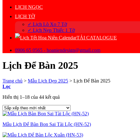
LỊCH NGỌC
LỊCH TỜ
✓ Lịch Lò Xo 7 Tờ
✓ Lịch Nẹp Thiếc 1 Tờ
TẢI CATALOGUE
0906 65 0565 - hoaniendesign@gmail.com
Lịch Để Bàn 2025
Trang chủ
>
Mẫu Lịch Đẹp 2025
>
Lịch Để Bàn 2025
Lọc
Đã
Hiển thị 1–18 của 44 kết quả
sắp
xếp
theo
mới
Mẫu Lịch Để Bàn Bon Sai Tài Lộc (HN-52)
nhất