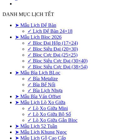
DANH MỤC LỊCH TẾT
➤ Mẫu Lịch Để Bàn
✓ Lịch Để Bàn 24×18
➤ Mẫu Lịch Bloc 2026
✓ Bloc Đại Hộp (17×24)
✓ Bloc Siêu Đại (20×30)
✓ Bloc Cực Đại (25×25)
✓ Bloc Siêu Cực Đại (30×40)
✓ Bloc Siêu Cực Đại (38×54)
➤ Mẫu Bìa Lịch BLoc
✓ Bìa Metalize
✓ Bìa Bế Nổi
✓ Bìa Lịch Nhựa
➤ Mẫu Bìa Ván Offset
➤ Mẫu Lịch Lò Xo Giữa
✓ Lò Xo Giữa Mini
✓ Lò Xo Giữa Bộ Số
✓ Lò Xo Giữa Gắn Bloc
➤ Mẫu Lịch 52 Tuần
➤ Mẫu Lịch Khung Ngọc
➤ Mẫu Lịch Gỗ Cao Cấp