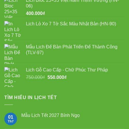
Lịch Bloc 25×35 Việt Nam Thịnh Vượng (HN-
750.000₫.
là:
06)
550.000₫.
400.000
₫
Lịch Lò Xo 7 Tờ Sắc Màu Nhật Bản (HN-90)
Mẫu Lịch Để Bàn Phát Triển Để Thành Công
(TLV-97)
Lịch Gỗ Cao Cấp - Chữ Phúc Thư Pháp
Giá
Giá
750.000
₫
550.000
₫
gốc
hiện
là:
tại
750.000₫.
là:
TÌM HIỂU IN LỊCH TẾT
550.000₫.
Mẫu Lịch Tết 2027 Bính Ngọ
01
Th7
Không
có
bình