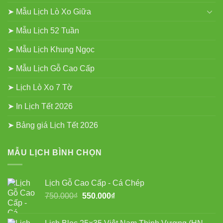
➤ Mẫu Lịch Lò Xo Giữa
➤ Mẫu Lịch 52 Tuần
➤ Mẫu Lịch Khung Ngọc
➤ Mẫu Lịch Gỗ Cao Cấp
➤ Lịch Lò Xo 7 Tờ
➤ In Lịch Tết 2026
➤ Bảng giá Lịch Tết 2026
MẪU LỊCH BÌNH CHỌN
Lịch Gỗ Cao Cấp - Cá Chép
Giá
Giá
750.000
₫
550.000
₫
gốc
hiện
là:
tại