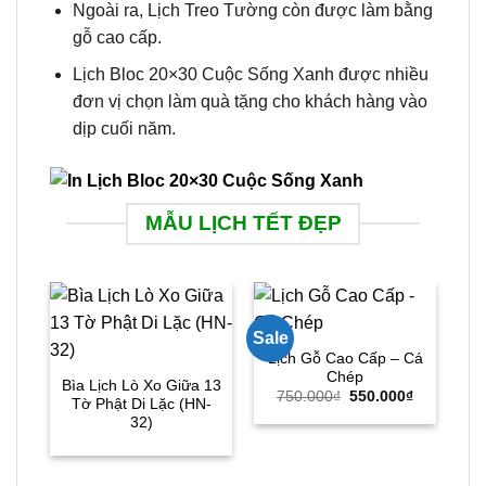
Ngoài ra, Lịch Treo Tường còn được làm bằng
gỗ cao cấp.
Lịch Bloc 20×30 Cuộc Sống Xanh được nhiều
đơn vị chọn làm quà tặng cho khách hàng vào
dịp cuối năm.
MẪU LỊCH TẾT ĐẸP
Sale
Lịch Gỗ Cao Cấp – Cá
Chép
Bìa Lịch Lò Xo Giữa 13
Bì
Giá
Giá
750.000
₫
550.000
₫
Tờ Phật Di Lặc (HN-
T
gốc
hiện
32)
là:
tại
750.000₫.
là:
550.000₫.