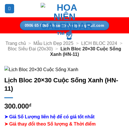
Bỏ
qua
nội
dung
0906 65 0565 - hoaniendesign@gmail.com
Trang chủ
>
Mẫu Lịch Đẹp 2025
>
LỊCH BLOC 2024
>
Bloc Siêu Đại (20x30)
>
Lịch Bloc 20×30 Cuộc Sống
Xanh (HN-11)
Lịch Bloc 20×30 Cuộc Sống Xanh (HN-
11)
300.000
₫
➤ Giá Số Lượng liên hệ để có giá tốt nhất
➤ Giá thay đổi theo Số lượng & Thời điểm