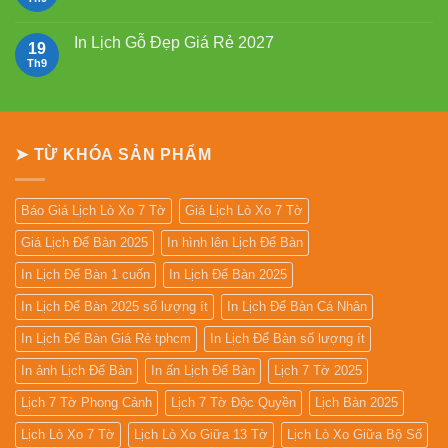
Bloc
lịch
có
2027
bloc
bình
đẹp
luận
In Lịch Gỗ Đẹp Giá Rẻ 2027
19
2027
ở
Mẫu
Th9
Không
Lịch
có
Lò
bình
Xo
luận
Giữa
ở
13
In
Tờ
Lịch
➤ TỪ KHÓA SẢN PHẨM
Gỗ
Đẹp
Giá
Rẻ
2027
Báo Giá Lịch Lò Xo 7 Tờ
Giá Lịch Lò Xo 7 Tờ
Giá Lịch Để Bàn 2025
In hình lên Lịch Để Bàn
In Lịch Để Bàn 1 cuốn
In Lịch Để Bàn 2025
In Lịch Để Bàn 2025 số lượng ít
In Lịch Để Bàn Cá Nhân
In Lịch Để Bàn Giá Rẻ tphcm
In Lịch Để Bàn số lượng ít
In ảnh Lịch Để Bàn
In ấn Lịch Để Bàn
Lịch 7 Tờ 2025
Lịch 7 Tờ Phong Cảnh
Lịch 7 Tờ Độc Quyền
Lịch Bàn 2025
Lịch Lò Xo 7 Tờ
Lịch Lò Xo Giữa 13 Tờ
Lịch Lò Xo Giữa Bộ Số