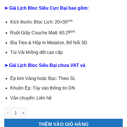
➤ Giá Lịch Bloc Siêu Cực Đại bao gồm:
cm
Kích thước Bloc Lịch: 20×30
gsm
Ruột Giấy Couche Matt: 60.2
Bìa Treo & Hộp In Metalize, Bế Nổi 3D
Túi Vải không dệt cao cấp
➤ Giá Lịch Bloc Siêu Đại chưa VAT và
Ép kim Vàng hoặc Bạc: Theo SL
Khuôn Ép: Tùy vào thông tin DN
Vận chuyển: Liên hệ
Lịch Bloc 20×30 Cuộc Sống Xanh (HN-11) số lượng
THÊM VÀO GIỎ HÀNG