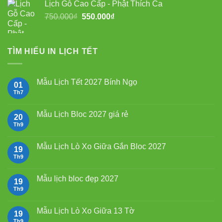
Lịch Gỗ Cao Cấp - Phật Thích Ca
Giá
Giá
750.000
₫
550.000
₫
gốc
hiện
là:
tại
750.000₫.
là:
TÌM HIỂU IN LỊCH TẾT
550.000₫.
Mẫu Lịch Tết 2027 Bính Ngọ
01
Th7
Không
có
bình
luận
Mẫu Lịch Bloc 2027 giá rẻ
20
ở
Mẫu
Th9
Không
Lịch
có
Tết
bình
2027
luận
Mẫu Lịch Lò Xo Giữa Gắn Bloc 2027
19
Bính
ở
Ngọ
Mẫu
Th9
Không
Lịch
có
Bloc
bình
2027
luận
Mẫu lịch bloc đẹp 2027
19
giá
ở
rẻ
Mẫu
Th9
Không
Lịch
có
Lò
bình
Xo
luận
Mẫu Lịch Lò Xo Giữa 13 Tờ
19
Giữa
ở
Gắn
Mẫu
Th9
Không