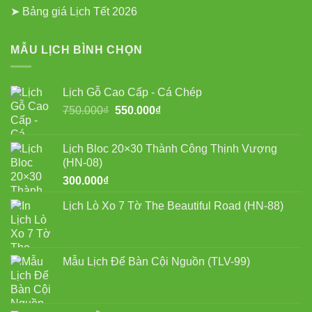
➤ Bảng giá Lịch Tết 2026
MẪU LỊCH BÌNH CHỌN
Lịch Gỗ Cao Cấp - Cá Chép
Giá
Giá
750.000
₫
550.000
₫
gốc
hiện
là:
tại
Lịch Bloc 20×30 Thành Công Thịnh Vượng
750.000₫.
là:
(HN-08)
550.000₫.
300.000
₫
Lịch Lò Xo 7 Tờ The Beautiful Road (HN-88)
Mẫu Lịch Để Bàn Cội Nguồn (TLV-99)