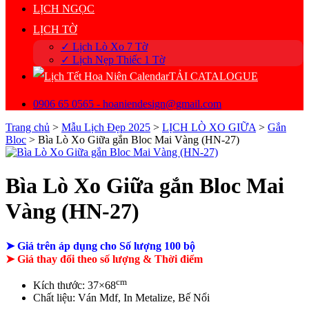
LỊCH NGỌC
LỊCH TỜ
✓ Lịch Lò Xo 7 Tờ
✓ Lịch Nẹp Thiếc 1 Tờ
TẢI CATALOGUE
0906 65 0565 - hoaniendesign@gmail.com
Trang chủ
>
Mẫu Lịch Đẹp 2025
>
LỊCH LÒ XO GIỮA
>
Gắn
Bloc
>
Bìa Lò Xo Giữa gắn Bloc Mai Vàng (HN-27)
Bìa Lò Xo Giữa gắn Bloc Mai
Vàng (HN-27)
➤
Giá trên áp dụng cho Số lượng 100 bộ
➤
Giá thay đổi theo số lượng & Thời điểm
cm
Kích thước: 37×68
Chất liệu: Ván Mdf,
In Metalize, Bế Nổi