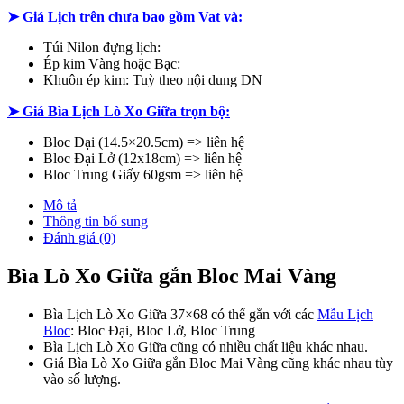
➤ Giá Lịch trên chưa bao gồm
Vat và:
Túi Nilon đựng lịch:
Ép kim Vàng hoặc Bạc:
Khuôn ép kim: Tuỳ theo nội dung DN
➤ Giá Bìa Lịch Lò Xo Giữa trọn bộ:
Bloc Đại (14.5×20.5cm) => liên hệ
Bloc Đại Lở (12x18cm) => liên hệ
Bloc Trung Giấy 60gsm => liên hệ
Mô tả
Thông tin bổ sung
Đánh giá (0)
Bìa Lò Xo Giữa gắn Bloc Mai Vàng
Bìa Lịch Lò Xo Giữa 37×68 có thể gắn với các
Mẫu Lịch
Bloc
: Bloc Đại, Bloc Lở, Bloc Trung
Bìa Lịch Lò Xo Giữa cũng có nhiều chất liệu khác nhau.
Giá Bìa Lò Xo Giữa gắn Bloc Mai Vàng cũng khác nhau tùy
vào số lượng.