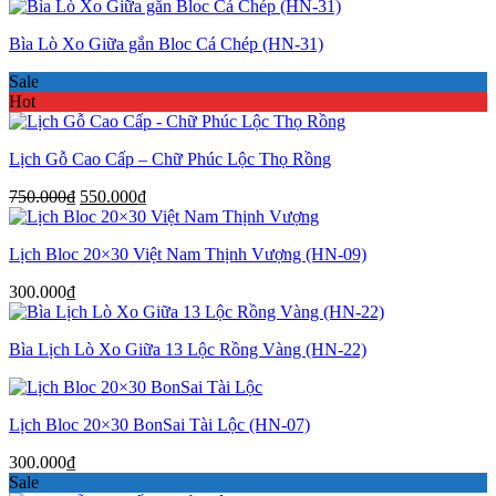
Bìa Lò Xo Giữa gắn Bloc Cá Chép (HN-31)
Sale
Hot
Lịch Gỗ Cao Cấp – Chữ Phúc Lộc Thọ Rồng
Giá
Giá
750.000
₫
550.000
₫
gốc
hiện
là:
tại
Lịch Bloc 20×30 Việt Nam Thịnh Vượng (HN-09)
750.000₫.
là:
550.000₫.
300.000
₫
Bìa Lịch Lò Xo Giữa 13 Lộc Rồng Vàng (HN-22)
Lịch Bloc 20×30 BonSai Tài Lộc (HN-07)
300.000
₫
Sale