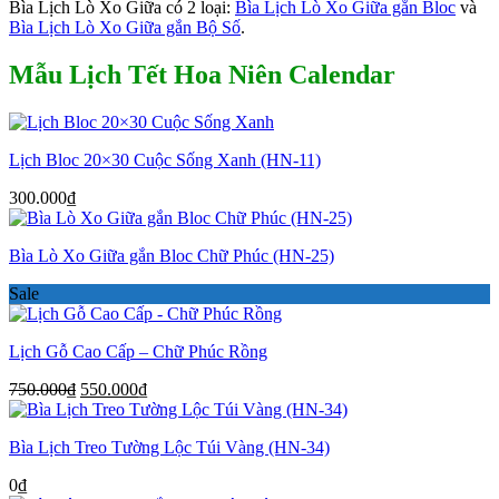
Bìa Lịch Lò Xo Giữa có 2 loại:
Bìa Lịch Lò Xo Giữa gắn Bloc
và
Bìa Lịch Lò Xo Giữa gắn Bộ Số
.
Mẫu Lịch Tết Hoa Niên Calendar
Lịch Bloc 20×30 Cuộc Sống Xanh (HN-11)
300.000
₫
Bìa Lò Xo Giữa gắn Bloc Chữ Phúc (HN-25)
Sale
Lịch Gỗ Cao Cấp – Chữ Phúc Rồng
Giá
Giá
750.000
₫
550.000
₫
gốc
hiện
là:
tại
Bìa Lịch Treo Tường Lộc Túi Vàng (HN-34)
750.000₫.
là:
550.000₫.
0
₫