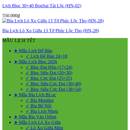
Lịch Bloc 30×40 BonSai Tài Lộc (HN-02)
550.000
₫
Bìa Lịch Lò Xo Giữa 13 Tờ Phúc Lộc Thọ (HN-28)
MẪU LỊCH TẾT
➤ Mẫu Lịch Để Bàn
✓ Lịch Để Bàn 24×18
➤ Mẫu Lịch Bloc 2026
✓ Bloc Đại Hộp (17×24)
✓ Bloc Siêu Đại (20×30)
✓ Bloc Cực Đại (25×25)
✓ Bloc Siêu Cực Đại (30×40)
✓ Bloc Siêu Cực Đại (38×54)
➤ Mẫu Bìa Lịch BLoc
✓ Bìa Metalize
✓ Bìa Bế Nổi
✓ Bìa Lịch Nhựa
➤ Mẫu Bìa Ván Offset
➤ Mẫu Lịch Lò Xo Giữa
✓ Lò Xo Giữa Mini