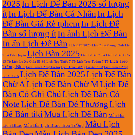
2025
In Lịch Để Bàn 2025 số lượng
Giá
Rẻ
ít
In Lịch Để Bàn Cá Nhân
In Lịch
2027
Để Bàn Giá Rẻ tphcm
In Lịch Để
Bàn số lượng ít
In ảnh Lịch Để Bàn
In ấn Lịch Để Bàn
Lịch 7 Tờ Phong Cảnh
Lịch
Lịch 7 Tờ 2025
Lịch Bàn 2025
7 Tờ Độc Quyền
Lịch Lò Xo 7 Tờ
Lịch Lò Xo Giữa
Lịch Treo
Lịch Nẹp Thiếc 7 Tờ
Lịch Treo Tường 7 Tờ
13 Tờ
Lịch Lò Xo Giữa Bộ Số
Tường Bloc
Lịch Treo Tường Lò Xo 7 Tờ
Lịch Treo Tường Lò Xo
Lịch Treo Tường
Lịch Để Bàn 2025
Lịch Để Bàn
Lò Xo Giữa
Chữ A
Lịch Để Bàn Chữ M
Lịch Để
Bàn Có Ghi Chú
Lịch Để Bàn Có
Note
Lịch Để Bàn Dễ Thương
Lịch
Để Bàn tiki
Mua Lịch Để Bàn
Mẫu Bìa
Mẫu Lịch
Lịch BLoc
Mẫu Bìa Lịch BLoc Treo Tường
Bàn Đẹp
Mẫu Lịch Bàn Đẹp 2025