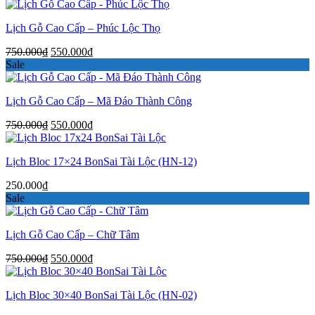
Lịch Gỗ Cao Cấp – Phúc Lộc Thọ
Giá
Giá
750.000
₫
550.000
₫
gốc
hiện
Sale
là:
tại
750.000₫.
là:
Lịch Gỗ Cao Cấp – Mã Đáo Thành Công
550.000₫.
Giá
Giá
750.000
₫
550.000
₫
gốc
hiện
là:
tại
Lịch Bloc 17×24 BonSai Tài Lộc (HN-12)
750.000₫.
là:
550.000₫.
250.000
₫
Sale
Lịch Gỗ Cao Cấp – Chữ Tâm
Giá
Giá
750.000
₫
550.000
₫
gốc
hiện
là:
tại
Lịch Bloc 30×40 BonSai Tài Lộc (HN-02)
750.000₫.
là:
550.000₫.