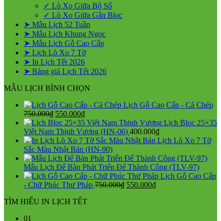
✓ Lò Xo Giữa Bộ Số
✓ Lò Xo Giữa Gắn Bloc
➤ Mẫu Lịch 52 Tuần
➤ Mẫu Lịch Khung Ngọc
➤ Mẫu Lịch Gỗ Cao Cấp
➤ Lịch Lò Xo 7 Tờ
➤ In Lịch Tết 2026
➤ Bảng giá Lịch Tết 2026
MẪU LỊCH BÌNH CHỌN
Lịch Gỗ Cao Cấp - Cá Chép
Giá
Giá
750.000
₫
550.000
₫
gốc
hiện
Lịch Bloc 25×35
là:
tại
Việt Nam Thịnh Vượng (HN-06)
400.000
₫
750.000₫.
là:
Lịch Lò Xo 7 Tờ
550.000₫.
Sắc Màu Nhật Bản (HN-90)
Mẫu Lịch Để Bàn Phát Triển Để Thành Công (TLV-97)
Lịch Gỗ Cao Cấp
Giá
Giá
- Chữ Phúc Thư Pháp
750.000
₫
550.000
₫
gốc
hiện
TÌM HIỂU IN LỊCH TẾT
là:
tại
750.000₫.
là:
01
550.000₫.