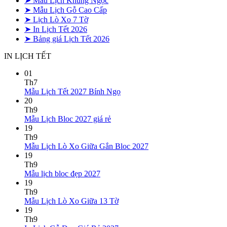
➤ Mẫu Lịch Khung Ngọc
➤ Mẫu Lịch Gỗ Cao Cấp
➤ Lịch Lò Xo 7 Tờ
➤ In Lịch Tết 2026
➤ Bảng giá Lịch Tết 2026
IN LỊCH TẾT
01
Th7
Không
Mẫu Lịch Tết 2027 Bính Ngọ
có
20
bình
Th9
Không
luận
Mẫu Lịch Bloc 2027 giá rẻ
ở
có
19
Mẫu
bình
Th9
Lịch
luận
Không
Mẫu Lịch Lò Xo Giữa Gắn Bloc 2027
ở
Tết
có
19
Mẫu
2027
bình
Th9
Lịch
Bính
Không
luận
Mẫu lịch bloc đẹp 2027
Bloc
Ngọ
ở
có
19
2027
Mẫu
bình
Th9
giá
Lịch
luận
Không
Mẫu Lịch Lò Xo Giữa 13 Tờ
ở
rẻ
Lò
có
19
Mẫu
Xo
bình
Th9