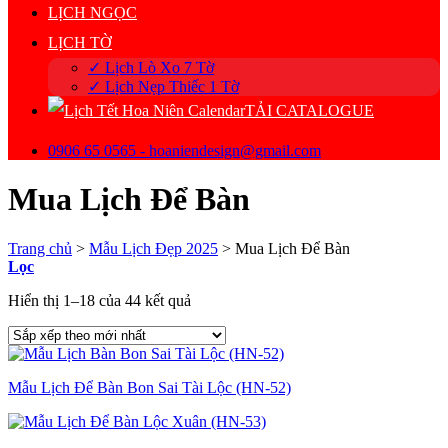
LỊCH NGỌC
LỊCH TỜ
✓ Lịch Lò Xo 7 Tờ
✓ Lịch Nẹp Thiếc 1 Tờ
TẢI CATALOGUE
0906 65 0565 - hoaniendesign@gmail.com
Mua Lịch Để Bàn
Trang chủ
>
Mẫu Lịch Đẹp 2025
>
Mua Lịch Để Bàn
Lọc
Đã
Hiển thị 1–18 của 44 kết quả
sắp
xếp
theo
mới
Mẫu Lịch Để Bàn Bon Sai Tài Lộc (HN-52)
nhất