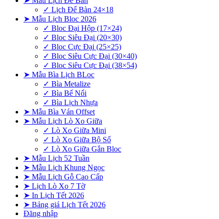
➤ Mẫu Lịch Để Bàn
✓ Lịch Để Bàn 24×18
➤ Mẫu Lịch Bloc 2026
✓ Bloc Đại Hộp (17×24)
✓ Bloc Siêu Đại (20×30)
✓ Bloc Cực Đại (25×25)
✓ Bloc Siêu Cực Đại (30×40)
✓ Bloc Siêu Cực Đại (38×54)
➤ Mẫu Bìa Lịch BLoc
✓ Bìa Metalize
✓ Bìa Bế Nổi
✓ Bìa Lịch Nhựa
➤ Mẫu Bìa Ván Offset
➤ Mẫu Lịch Lò Xo Giữa
✓ Lò Xo Giữa Mini
✓ Lò Xo Giữa Bộ Số
✓ Lò Xo Giữa Gắn Bloc
➤ Mẫu Lịch 52 Tuần
➤ Mẫu Lịch Khung Ngọc
➤ Mẫu Lịch Gỗ Cao Cấp
➤ Lịch Lò Xo 7 Tờ
➤ In Lịch Tết 2026
➤ Bảng giá Lịch Tết 2026
Đăng nhập