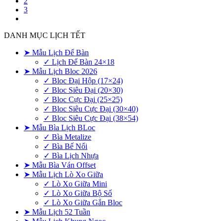
2
3
DANH MỤC LỊCH TẾT
➤ Mẫu Lịch Để Bàn
✓ Lịch Để Bàn 24×18
➤ Mẫu Lịch Bloc 2026
✓ Bloc Đại Hộp (17×24)
✓ Bloc Siêu Đại (20×30)
✓ Bloc Cực Đại (25×25)
✓ Bloc Siêu Cực Đại (30×40)
✓ Bloc Siêu Cực Đại (38×54)
➤ Mẫu Bìa Lịch BLoc
✓ Bìa Metalize
✓ Bìa Bế Nổi
✓ Bìa Lịch Nhựa
➤ Mẫu Bìa Ván Offset
➤ Mẫu Lịch Lò Xo Giữa
✓ Lò Xo Giữa Mini
✓ Lò Xo Giữa Bộ Số
✓ Lò Xo Giữa Gắn Bloc
➤ Mẫu Lịch 52 Tuần