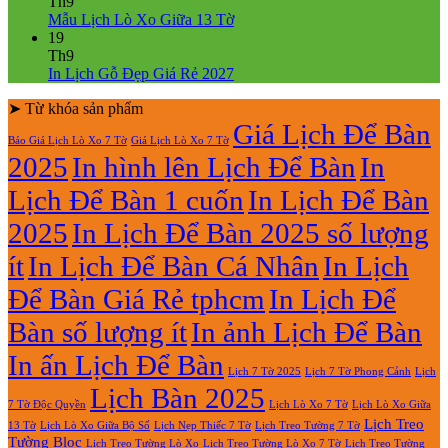
bình
Th9
giá
Lịch
luận
Không
Mẫu Lịch Lò Xo Giữa 13 Tờ
ở
rẻ
Lò
có
19
Mẫu
Xo
bình
Th9
lịch
Giữa
luận
Không
In Lịch Gỗ Đẹp Giá Rẻ 2027
bloc
ở
Gắn
có
đẹp
Mẫu
Bloc
➤ Từ khóa sản phẩm
bình
2027
Lịch
2027
luận
Giá Lịch Để Bàn
Báo Giá Lịch Lò Xo 7 Tờ
Giá Lịch Lò Xo 7 Tờ
Lò
ở
2025
In hình lên Lịch Để Bàn
In
Xo
In
Giữa
Lịch
Lịch Để Bàn 1 cuốn
In Lịch Để Bàn
13
Gỗ
Tờ
Đẹp
2025
In Lịch Để Bàn 2025 số lượng
Giá
Rẻ
ít
In Lịch Để Bàn Cá Nhân
In Lịch
2027
Để Bàn Giá Rẻ tphcm
In Lịch Để
Bàn số lượng ít
In ảnh Lịch Để Bàn
In ấn Lịch Để Bàn
Lịch 7 Tờ Phong Cảnh
Lịch
Lịch 7 Tờ 2025
Lịch Bàn 2025
7 Tờ Độc Quyền
Lịch Lò Xo 7 Tờ
Lịch Lò Xo Giữa
Lịch Treo
Lịch Nẹp Thiếc 7 Tờ
Lịch Treo Tường 7 Tờ
13 Tờ
Lịch Lò Xo Giữa Bộ Số
Tường Bloc
Lịch Treo Tường Lò Xo 7 Tờ
Lịch Treo Tường Lò Xo
Lịch Treo Tường