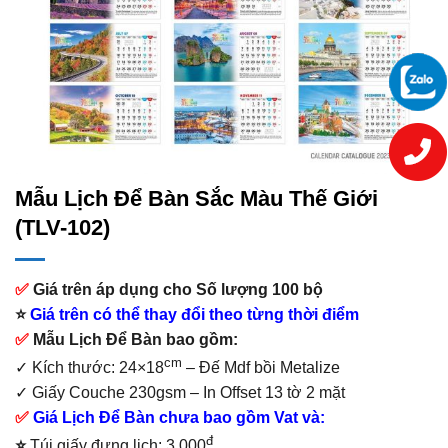
Mẫu Lịch Để Bàn Sắc Màu Thế Giới
(TLV-102)
✅
Giá trên áp dụng cho Số lượng 100 bộ
⭐
Giá trên có thể thay đổi theo từng thời điểm
✅
Mẫu Lịch Để Bàn bao gồm:
cm
✓ Kích thước: 24×18
– Đế Mdf bồi Metalize
✓ Giấy Couche 230gsm – In Offset 13 tờ 2 mặt
✅
Giá Lịch Để Bàn chưa bao gồm Vat và:
đ
⭐
Túi giấy đựng lịch: 3.000