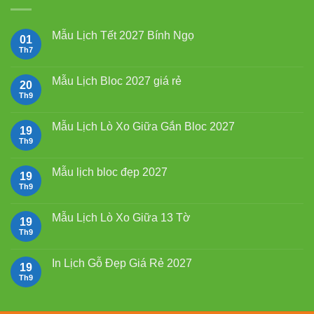
550.000₫.
Mẫu Lịch Tết 2027 Bính Ngọ
01
Th7
Không
có
bình
luận
Mẫu Lịch Bloc 2027 giá rẻ
20
ở
Mẫu
Th9
Không
Lịch
có
Tết
bình
2027
luận
Mẫu Lịch Lò Xo Giữa Gắn Bloc 2027
19
Bính
ở
Ngọ
Mẫu
Th9
Không
Lịch
có
Bloc
bình
2027
luận
Mẫu lịch bloc đẹp 2027
19
giá
ở
rẻ
Mẫu
Th9
Không
Lịch
có
Lò
bình
Xo
luận
Mẫu Lịch Lò Xo Giữa 13 Tờ
19
Giữa
ở
Gắn
Mẫu
Th9
Không
Bloc
lịch
có
2027
bloc
bình
đẹp
luận
In Lịch Gỗ Đẹp Giá Rẻ 2027
19
2027
ở
Mẫu
Th9
Không
Lịch
có
Lò
bình
Xo
luận
Giữa
ở