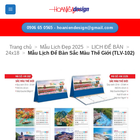
Bỏ
qua
nội
dung
0906 65 0565 - hoaniendesign@gmail.com
Trang chủ
>
Mẫu Lịch Đẹp 2025
>
LỊCH ĐỂ BÀN
>
24x18
>
Mẫu Lịch Để Bàn Sắc Màu Thế Giới (TLV-102)