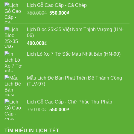
Lịch Gỗ Cao Cấp - Cá Chép
Giá
Giá
750.000
₫
550.000
₫
gốc
hiện
là:
tại
Lịch Bloc 25×35 Việt Nam Thịnh Vượng (HN-
750.000₫.
là:
06)
550.000₫.
400.000
₫
Lịch Lò Xo 7 Tờ Sắc Màu Nhật Bản (HN-90)
Mẫu Lịch Để Bàn Phát Triển Để Thành Công
(TLV-97)
Lịch Gỗ Cao Cấp - Chữ Phúc Thư Pháp
Giá
Giá
750.000
₫
550.000
₫
gốc
hiện
là:
tại
750.000₫.
là:
TÌM HIỂU IN LỊCH TẾT