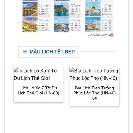
MẪU LỊCH TẾT ĐẸP
Lịch Lò Xo 7 Tờ Du
Bìa Lịch Treo Tường
Lịch Thế Giới (HN-89)
Phúc Lộc Thọ (HN-40)
0
₫
T