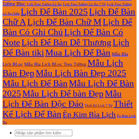
Tường Bloc
Lịch Treo Tường Lò Xo 7 Tờ
Lịch Treo Tường Lò Xo
Lịch Treo Tường
Lịch Để Bàn 2025
Lịch Để Bàn
Lò Xo Giữa
Chữ A
Lịch Để Bàn Chữ M
Lịch Để
Bàn Có Ghi Chú
Lịch Để Bàn Có
Note
Lịch Để Bàn Dễ Thương
Lịch
Để Bàn tiki
Mua Lịch Để Bàn
Mẫu Bìa
Mẫu Lịch
Lịch BLoc
Mẫu Bìa Lịch BLoc Treo Tường
Bàn Đẹp
Mẫu Lịch Bàn Đẹp 2025
Mẫu Lịch Để Bàn
Mẫu Lịch Để Bàn
2025
Mẫu Lịch Để bàn Đẹp
Mẫu
Lịch Để Bàn Độc Đáo
Thiết
Thiết Kê Lịch 7 Tờ
Kế Lịch Để Bàn
Ép Kim Bìa Lịch
Ép Kim Lịch
Bìa
Tìm
kiếm: