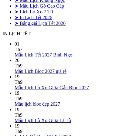
➤ Mẫu Lịch Khung Ngọc
➤ Mẫu Lịch Gỗ Cao Cấp
➤ Lịch Lò Xo 7 Tờ
➤ In Lịch Tết 2026
➤ Bảng giá Lịch Tết 2026
IN LỊCH TẾT
01
Th7
Không
Mẫu Lịch Tết 2027 Bính Ngọ
có
20
bình
Th9
Không
luận
Mẫu Lịch Bloc 2027 giá rẻ
ở
có
19
Mẫu
bình
Th9
Lịch
luận
Không
Mẫu Lịch Lò Xo Giữa Gắn Bloc 2027
ở
Tết
có
19
Mẫu
2027
bình
Th9
Lịch
Bính
Không
luận
Mẫu lịch bloc đẹp 2027
Bloc
Ngọ
ở
có
19
2027
Mẫu
bình
Th9
giá
Lịch
luận
Không
Mẫu Lịch Lò Xo Giữa 13 Tờ
ở
rẻ
Lò
có
19
Mẫu
Xo
bình
Th9