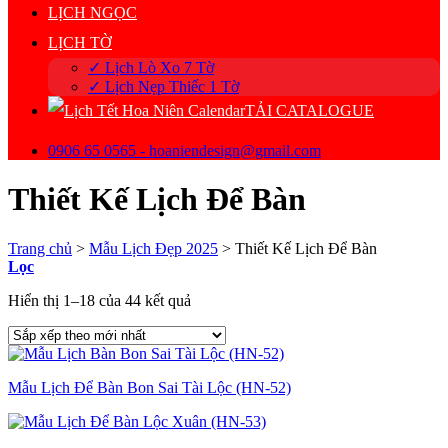
LỊCH NGỌC
LỊCH TỜ
✓ Lịch Lò Xo 7 Tờ
✓ Lịch Nẹp Thiếc 1 Tờ
TẢI CATALOGUE
0906 65 0565 - hoaniendesign@gmail.com
Thiết Kế Lịch Để Bàn
Trang chủ
>
Mẫu Lịch Đẹp 2025
>
Thiết Kế Lịch Để Bàn
Lọc
Đã
Hiển thị 1–18 của 44 kết quả
sắp
xếp
theo
mới
Mẫu Lịch Để Bàn Bon Sai Tài Lộc (HN-52)
nhất