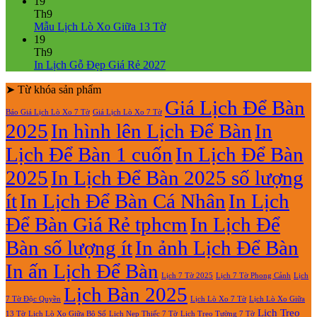
có
19
2027
Mẫu
bình
Th9
giá
Lịch
luận
Không
Mẫu Lịch Lò Xo Giữa 13 Tờ
ở
rẻ
Lò
có
19
Mẫu
Xo
bình
Th9
lịch
Giữa
luận
Không
In Lịch Gỗ Đẹp Giá Rẻ 2027
bloc
ở
Gắn
có
đẹp
Mẫu
Bloc
➤ Từ khóa sản phẩm
bình
2027
Lịch
2027
luận
Giá Lịch Để Bàn
Báo Giá Lịch Lò Xo 7 Tờ
Giá Lịch Lò Xo 7 Tờ
Lò
ở
2025
In hình lên Lịch Để Bàn
In
Xo
In
Giữa
Lịch
Lịch Để Bàn 1 cuốn
In Lịch Để Bàn
13
Gỗ
Tờ
Đẹp
2025
In Lịch Để Bàn 2025 số lượng
Giá
Rẻ
ít
In Lịch Để Bàn Cá Nhân
In Lịch
2027
Để Bàn Giá Rẻ tphcm
In Lịch Để
Bàn số lượng ít
In ảnh Lịch Để Bàn
In ấn Lịch Để Bàn
Lịch 7 Tờ Phong Cảnh
Lịch
Lịch 7 Tờ 2025
Lịch Bàn 2025
7 Tờ Độc Quyền
Lịch Lò Xo 7 Tờ
Lịch Lò Xo Giữa
Lịch Treo
Lịch Nẹp Thiếc 7 Tờ
Lịch Treo Tường 7 Tờ
13 Tờ
Lịch Lò Xo Giữa Bộ Số