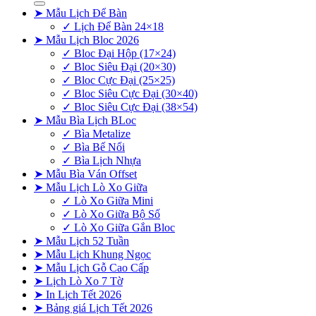
➤ Mẫu Lịch Để Bàn
✓ Lịch Để Bàn 24×18
➤ Mẫu Lịch Bloc 2026
✓ Bloc Đại Hộp (17×24)
✓ Bloc Siêu Đại (20×30)
✓ Bloc Cực Đại (25×25)
✓ Bloc Siêu Cực Đại (30×40)
✓ Bloc Siêu Cực Đại (38×54)
➤ Mẫu Bìa Lịch BLoc
✓ Bìa Metalize
✓ Bìa Bế Nổi
✓ Bìa Lịch Nhựa
➤ Mẫu Bìa Ván Offset
➤ Mẫu Lịch Lò Xo Giữa
✓ Lò Xo Giữa Mini
✓ Lò Xo Giữa Bộ Số
✓ Lò Xo Giữa Gắn Bloc
➤ Mẫu Lịch 52 Tuần
➤ Mẫu Lịch Khung Ngọc
➤ Mẫu Lịch Gỗ Cao Cấp
➤ Lịch Lò Xo 7 Tờ
➤ In Lịch Tết 2026
➤ Bảng giá Lịch Tết 2026