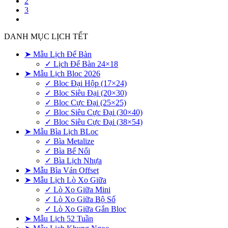
2
3
DANH MỤC LỊCH TẾT
➤ Mẫu Lịch Để Bàn
✓ Lịch Để Bàn 24×18
➤ Mẫu Lịch Bloc 2026
✓ Bloc Đại Hộp (17×24)
✓ Bloc Siêu Đại (20×30)
✓ Bloc Cực Đại (25×25)
✓ Bloc Siêu Cực Đại (30×40)
✓ Bloc Siêu Cực Đại (38×54)
➤ Mẫu Bìa Lịch BLoc
✓ Bìa Metalize
✓ Bìa Bế Nổi
✓ Bìa Lịch Nhựa
➤ Mẫu Bìa Ván Offset
➤ Mẫu Lịch Lò Xo Giữa
✓ Lò Xo Giữa Mini
✓ Lò Xo Giữa Bộ Số
✓ Lò Xo Giữa Gắn Bloc
➤ Mẫu Lịch 52 Tuần