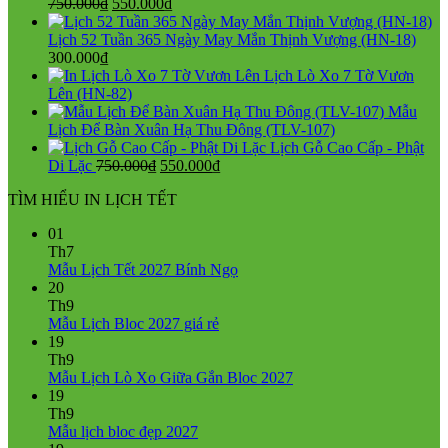
Giá
Giá
750.000
₫
550.000
₫
gốc
hiện
là:
tại
Lịch 52 Tuần 365 Ngày May Mắn Thịnh Vượng (HN-18)
750.000₫.
là:
300.000
₫
550.000₫.
Lịch Lò Xo 7 Tờ Vươn
Lên (HN-82)
Mẫu
Lịch Để Bàn Xuân Hạ Thu Đông (TLV-107)
Lịch Gỗ Cao Cấp - Phật
Giá
Giá
Di Lặc
750.000
₫
550.000
₫
gốc
hiện
TÌM HIỂU IN LỊCH TẾT
là:
tại
750.000₫.
là:
01
550.000₫.
Th7
Không
Mẫu Lịch Tết 2027 Bính Ngọ
có
20
bình
Th9
Không
luận
Mẫu Lịch Bloc 2027 giá rẻ
ở
có
19
Mẫu
bình
Th9
Lịch
luận
Không
Mẫu Lịch Lò Xo Giữa Gắn Bloc 2027
ở
Tết
có
19
Mẫu
2027
bình
Th9
Lịch
Bính
Không
luận
Mẫu lịch bloc đẹp 2027
Bloc
Ngọ
ở