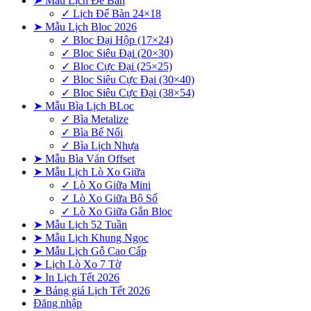
➤ Mẫu Lịch Để Bàn
✓ Lịch Để Bàn 24×18
➤ Mẫu Lịch Bloc 2026
✓ Bloc Đại Hộp (17×24)
✓ Bloc Siêu Đại (20×30)
✓ Bloc Cực Đại (25×25)
✓ Bloc Siêu Cực Đại (30×40)
✓ Bloc Siêu Cực Đại (38×54)
➤ Mẫu Bìa Lịch BLoc
✓ Bìa Metalize
✓ Bìa Bế Nổi
✓ Bìa Lịch Nhựa
➤ Mẫu Bìa Ván Offset
➤ Mẫu Lịch Lò Xo Giữa
✓ Lò Xo Giữa Mini
✓ Lò Xo Giữa Bộ Số
✓ Lò Xo Giữa Gắn Bloc
➤ Mẫu Lịch 52 Tuần
➤ Mẫu Lịch Khung Ngọc
➤ Mẫu Lịch Gỗ Cao Cấp
➤ Lịch Lò Xo 7 Tờ
➤ In Lịch Tết 2026
➤ Bảng giá Lịch Tết 2026
Đăng nhập