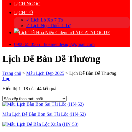
LỊCH NGỌC
LỊCH TỜ
✓ Lịch Lò Xo 7 Tờ
✓ Lịch Nẹp Thiếc 1 Tờ
TẢI CATALOGUE
0906 65 0565 - hoaniendesign@gmail.com
Lịch Để Bàn Dễ Thương
Trang chủ
>
Mẫu Lịch Đẹp 2025
>
Lịch Để Bàn Dễ Thương
Lọc
Đã
Hiển thị 1–18 của 44 kết quả
sắp
xếp
theo
mới
Mẫu Lịch Để Bàn Bon Sai Tài Lộc (HN-52)
nhất