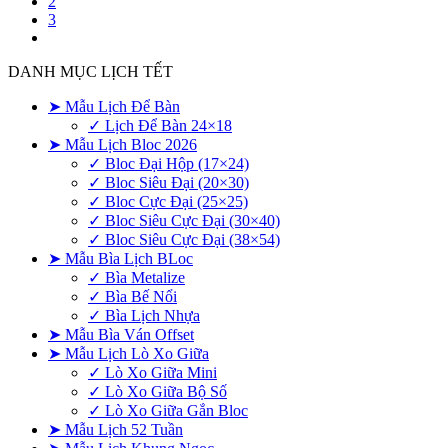
2
3
DANH MỤC LỊCH TẾT
➤ Mẫu Lịch Để Bàn
✓ Lịch Để Bàn 24×18
➤ Mẫu Lịch Bloc 2026
✓ Bloc Đại Hộp (17×24)
✓ Bloc Siêu Đại (20×30)
✓ Bloc Cực Đại (25×25)
✓ Bloc Siêu Cực Đại (30×40)
✓ Bloc Siêu Cực Đại (38×54)
➤ Mẫu Bìa Lịch BLoc
✓ Bìa Metalize
✓ Bìa Bế Nổi
✓ Bìa Lịch Nhựa
➤ Mẫu Bìa Ván Offset
➤ Mẫu Lịch Lò Xo Giữa
✓ Lò Xo Giữa Mini
✓ Lò Xo Giữa Bộ Số
✓ Lò Xo Giữa Gắn Bloc
➤ Mẫu Lịch 52 Tuần