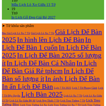
bình
Th9
giá
Lịch
luận
Không
Mẫu Lịch Lò Xo Giữa 13 Tờ
ở
rẻ
Lò
có
19
Mẫu
Xo
bình
Th9
lịch
Giữa
luận
Không
In Lịch Gỗ Đẹp Giá Rẻ 2027
bloc
ở
Gắn
có
đẹp
Mẫu
Bloc
➤ Từ khóa sản phẩm
bình
2027
Lịch
2027
luận
Giá Lịch Để Bàn
Báo Giá Lịch Lò Xo 7 Tờ
Giá Lịch Lò Xo 7 Tờ
Lò
ở
2025
In hình lên Lịch Để Bàn
In
Xo
In
Giữa
Lịch
Lịch Để Bàn 1 cuốn
In Lịch Để Bàn
13
Gỗ
Tờ
Đẹp
2025
In Lịch Để Bàn 2025 số lượng
Giá
Rẻ
ít
In Lịch Để Bàn Cá Nhân
In Lịch
2027
Để Bàn Giá Rẻ tphcm
In Lịch Để
Bàn số lượng ít
In ảnh Lịch Để Bàn
In ấn Lịch Để Bàn
Lịch 7 Tờ Phong Cảnh
Lịch
Lịch 7 Tờ 2025
Lịch Bàn 2025
7 Tờ Độc Quyền
Lịch Lò Xo 7 Tờ
Lịch Lò Xo Giữa
Lịch Treo
Lịch Nẹp Thiếc 7 Tờ
Lịch Treo Tường 7 Tờ
13 Tờ
Lịch Lò Xo Giữa Bộ Số
Tường Bloc
Lịch Treo Tường Lò Xo 7 Tờ
Lịch Treo Tường Lò Xo
Lịch Treo Tường