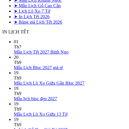
➤ Mẫu Lịch Khung Ngọc
➤ Mẫu Lịch Gỗ Cao Cấp
➤ Lịch Lò Xo 7 Tờ
➤ In Lịch Tết 2026
➤ Bảng giá Lịch Tết 2026
IN LỊCH TẾT
01
Th7
Không
Mẫu Lịch Tết 2027 Bính Ngọ
có
20
bình
Th9
Không
luận
Mẫu Lịch Bloc 2027 giá rẻ
ở
có
19
Mẫu
bình
Th9
Lịch
luận
Không
Mẫu Lịch Lò Xo Giữa Gắn Bloc 2027
ở
Tết
có
19
Mẫu
2027
bình
Th9
Lịch
Bính
Không
luận
Mẫu lịch bloc đẹp 2027
Bloc
Ngọ
ở
có
19
2027
Mẫu
bình
Th9
giá
Lịch
luận
Không
Mẫu Lịch Lò Xo Giữa 13 Tờ
ở
rẻ
Lò
có
19
Mẫu
Xo
bình
Th9