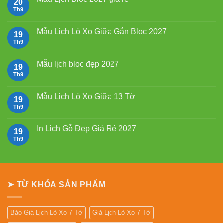
20
ở
Mẫu
Th9
Không
Lịch
có
Tết
bình
2027
luận
Mẫu Lịch Lò Xo Giữa Gắn Bloc 2027
19
Bính
ở
Ngọ
Mẫu
Th9
Không
Lịch
có
Bloc
bình
2027
luận
Mẫu lịch bloc đẹp 2027
19
giá
ở
rẻ
Mẫu
Th9
Không
Lịch
có
Lò
bình
Xo
luận
Mẫu Lịch Lò Xo Giữa 13 Tờ
19
Giữa
ở
Gắn
Mẫu
Th9
Không
Bloc
lịch
có
2027
bloc
bình
đẹp
luận
In Lịch Gỗ Đẹp Giá Rẻ 2027
19
2027
ở
Mẫu
Th9
Không
Lịch
có
Lò
bình
Xo
luận
Giữa
ở
13
In
Tờ
Lịch
➤ TỪ KHÓA SẢN PHẨM
Gỗ
Đẹp
Giá
Rẻ
2027
Báo Giá Lịch Lò Xo 7 Tờ
Giá Lịch Lò Xo 7 Tờ