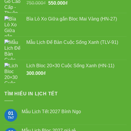
Giá
Giá
750.000
₫
550.000
₫
550.000₫.
gốc
hiện
là:
tại
Bìa Lò Xo Giữa gắn Bloc Mai Vàng (HN-27)
750.000₫.
là:
550.000₫.
Mẫu Lịch Để Bàn Cuộc Sống Xanh (TLV-91)
Lịch Bloc 20×30 Cuộc Sống Xanh (HN-11)
300.000
₫
TÌM HIỂU IN LỊCH TẾT
Mẫu Lịch Tết 2027 Bính Ngọ
01
Th7
Không
có
bình
luận
Mẫu Lịch Bloc 2027 giá rẻ