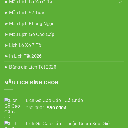
➤ Mẫu Lịch Lò Xo Giữa
➤ Mẫu Lịch 52 Tuần
➤ Mẫu Lịch Khung Ngọc
➤ Mẫu Lịch Gỗ Cao Cấp
➤ Lịch Lò Xo 7 Tờ
➤ In Lịch Tết 2026
➤ Bảng giá Lịch Tết 2026
MẪU LỊCH BÌNH CHỌN
Lịch Gỗ Cao Cấp - Cá Chép
Giá
Giá
750.000
₫
550.000
₫
gốc
hiện
là:
tại
Lịch Gỗ Cao Cấp - Thuận Buồm Xuôi Gió
750.000₫.
là: