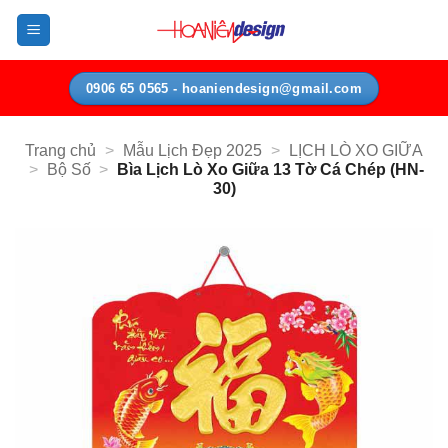
Bỏ
qua
nội
dung
0906 65 0565 - hoaniendesign@gmail.com
Trang chủ
>
Mẫu Lịch Đẹp 2025
>
LỊCH LÒ XO GIỮA
>
Bộ Số
>
Bìa Lịch Lò Xo Giữa 13 Tờ Cá Chép (HN-
30)