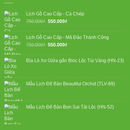
Lịch Gỗ Cao Cấp - Cá Chép
Giá
Giá
750.000
₫
550.000
₫
gốc
hiện
là:
tại
Lịch Gỗ Cao Cấp - Mã Đáo Thành Công
750.000₫.
là:
Giá
Giá
750.000
₫
550.000
₫
550.000₫.
gốc
hiện
là:
tại
Bìa Lò Xo Giữa gắn Bloc Lộc Túi Vàng (HN-23)
750.000₫.
là:
550.000₫.
Mẫu Lịch Để Bàn Beautiful Orchid (TLV-89)
Mẫu Lịch Để Bàn Bon Sai Tài Lộc (HN-52)