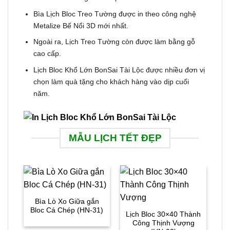
Bìa Lịch Bloc Treo Tường
được in theo công nghệ
Metalize Bế Nổi 3D mới nhất.
Ngoài ra, Lịch Treo Tường còn được làm bằng gỗ
cao cấp.
Lịch Bloc Khổ Lớn BonSai Tài Lộc được nhiều đơn vị
chọn làm quà tặng cho khách hàng vào dịp cuối
năm.
MẪU LỊCH TẾT ĐẸP
Bìa Lò Xo Giữa gắn
B
Bloc Cá Chép (HN-31)
L
Lịch Bloc 30×40 Thành
Công Thịnh Vượng