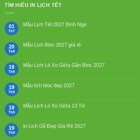
TÌM HIỂU IN LỊCH TẾT
Mẫu Lịch Tết 2027 Bính Ngọ
01
Th7
Không
có
bình
luận
Mẫu Lịch Bloc 2027 giá rẻ
20
ở
Mẫu
Th9
Không
Lịch
có
Tết
bình
2027
luận
Mẫu Lịch Lò Xo Giữa Gắn Bloc 2027
19
Bính
ở
Ngọ
Mẫu
Th9
Không
Lịch
có
Bloc
bình
2027
luận
Mẫu lịch bloc đẹp 2027
19
giá
ở
rẻ
Mẫu
Th9
Không
Lịch
có
Lò
bình
Xo
luận
Mẫu Lịch Lò Xo Giữa 13 Tờ
19
Giữa
ở
Gắn
Mẫu
Th9
Không
Bloc
lịch
có
2027
bloc
bình
đẹp
luận
In Lịch Gỗ Đẹp Giá Rẻ 2027
19
2027
ở
Mẫu
Th9
Không
Lịch
có