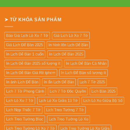
Lò
bình
Xo
luận
Giữa
ở
13
In
Tờ
Lịch
➤ TỪ KHÓA SẢN PHẨM
Gỗ
Đẹp
Giá
Rẻ
2027
Báo Giá Lịch Lò Xo 7 Tờ
Giá Lịch Lò Xo 7 Tờ
Giá Lịch Để Bàn 2025
In hình lên Lịch Để Bàn
In Lịch Để Bàn 1 cuốn
In Lịch Để Bàn 2025
In Lịch Để Bàn 2025 số lượng ít
In Lịch Để Bàn Cá Nhân
In Lịch Để Bàn Giá Rẻ tphcm
In Lịch Để Bàn số lượng ít
In ảnh Lịch Để Bàn
In ấn Lịch Để Bàn
Lịch 7 Tờ 2025
Lịch 7 Tờ Phong Cảnh
Lịch 7 Tờ Độc Quyền
Lịch Bàn 2025
Lịch Lò Xo 7 Tờ
Lịch Lò Xo Giữa 13 Tờ
Lịch Lò Xo Giữa Bộ Số
Lịch Nẹp Thiếc 7 Tờ
Lịch Treo Tường 7 Tờ
Lịch Treo Tường Bloc
Lịch Treo Tường Lò Xo
Lịch Treo Tường Lò Xo 7 Tờ
Lịch Treo Tường Lò Xo Giữa