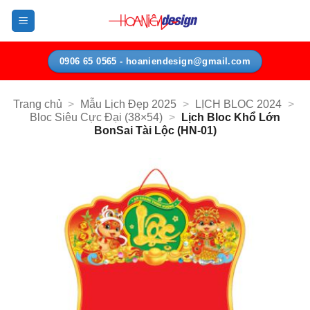
Bỏ
qua
nội
dung
0906 65 0565 - hoaniendesign@gmail.com
Trang chủ
>
Mẫu Lịch Đẹp 2025
>
LỊCH BLOC 2024
>
Bloc Siêu Cực Đại (38×54)
>
Lịch Bloc Khổ Lớn
BonSai Tài Lộc (HN-01)