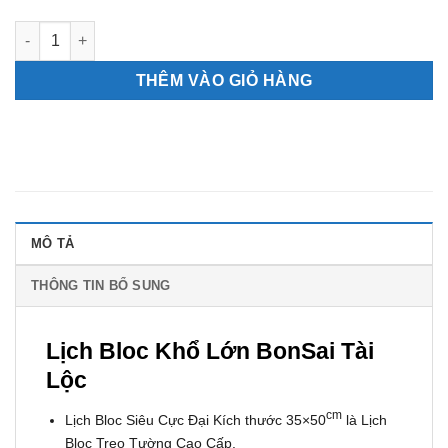
Lịch Bloc Khổ Lớn BonSai Tài Lộc (HN-01) số lượng
THÊM VÀO GIỎ HÀNG
MÔ TẢ
THÔNG TIN BỔ SUNG
Lịch Bloc Khổ Lớn BonSai Tài
Lộc
cm
Lịch Bloc Siêu Cực Đại Kích thước 35×50
là Lịch
Bloc Treo Tường Cao Cấp.