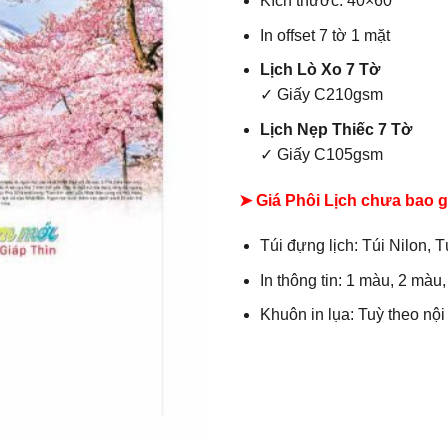
Kích thước: 40×60
In offset 7 tờ 1 mặt
Lịch Lò Xo 7 Tờ
✓ Giấy C210gsm
Lịch Nẹp Thiếc 7 Tờ
✓ Giấy C105gsm
➤ Giá Phôi Lịch chưa bao 
Túi đựng lịch: Túi Nilon, T
In thông tin: 1 màu, 2 màu
Khuôn in lụa: Tuỳ theo nộ