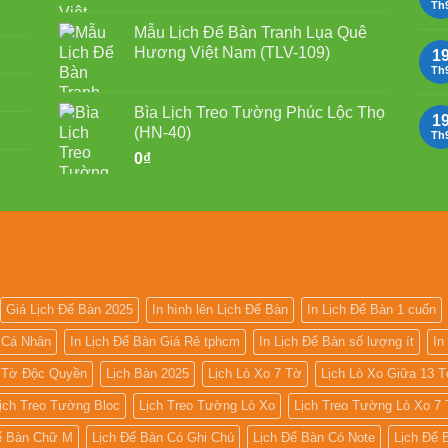
Th
Mẫu Lịch Để Bàn Tranh Lụa Quê
Hương Việt Nam (TLV-109)
1
Th
Bìa Lịch Treo Tường Phúc Lộc Thọ
1
(HN-40)
Th
0
₫
Giá Lịch Để Bàn 2025
In hình lên Lịch Để Bàn
In Lịch Để Bàn 1 cuốn
n Cá Nhân
In Lịch Để Bàn Giá Rẻ tphcm
In Lịch Để Bàn số lượng ít
In
7 Tờ Độc Quyền
Lịch Bàn 2025
Lịch Lò Xo 7 Tờ
Lịch Lò Xo Giữa 13 
ịch Treo Tường Bloc
Lịch Treo Tường Lò Xo
Lịch Treo Tường Lò Xo 7
ể Bàn Chữ M
Lịch Để Bàn Có Ghi Chú
Lịch Để Bàn Có Note
Lịch Để