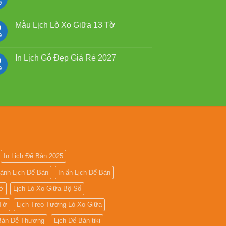
rẻ
Mẫu
9
Không
Lịch
có
Lò
bình
Xo
luận
Mẫu Lịch Lò Xo Giữa 13 Tờ
9
Giữa
ở
Gắn
Mẫu
9
Không
Bloc
lịch
có
2027
bloc
bình
đẹp
luận
In Lịch Gỗ Đẹp Giá Rẻ 2027
9
2027
ở
Mẫu
9
Không
Lịch
có
Lò
bình
Xo
luận
Giữa
ở
13
In
Tờ
Lịch
Gỗ
Đẹp
Giá
Rẻ
2027
In Lịch Để Bàn 2025
 ảnh Lịch Để Bàn
In ấn Lịch Để Bàn
Tờ
Lịch Lò Xo Giữa Bộ Số
 Tờ
Lịch Treo Tường Lò Xo Giữa
 Bàn Dễ Thương
Lịch Để Bàn tiki