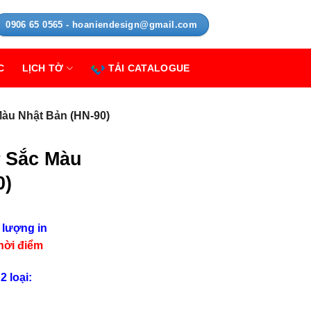
0906 65 0565 - hoaniendesign@gmail.com
C
LỊCH TỜ
TẢI CATALOGUE
Màu Nhật Bản (HN-90)
ờ Sắc Màu
0)
 lượng in
thời điểm
 loại: