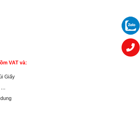
gồm
VAT và:
úi Giấy
, …
i dung