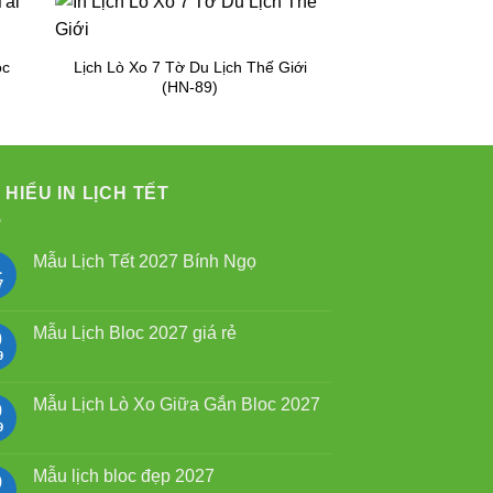
ộc
Lịch Lò Xo 7 Tờ Du Lịch Thế Giới
(HN-89)
 HIỂU IN LỊCH TẾT
Mẫu Lịch Tết 2027 Bính Ngọ
1
7
Không
có
bình
luận
Mẫu Lịch Bloc 2027 giá rẻ
0
ở
Mẫu
9
Không
Lịch
có
Tết
bình
2027
luận
Mẫu Lịch Lò Xo Giữa Gắn Bloc 2027
9
Bính
ở
Ngọ
Mẫu
9
Không
Lịch
có
Bloc
bình
2027
luận
Mẫu lịch bloc đẹp 2027
9
giá
ở