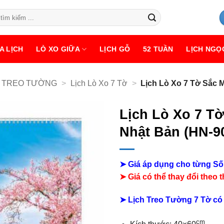
A LỊCH
LÒ XO GIỮA
LỊCH GỖ
52 TUẦN
LỊCH NGỌ
H TREO TƯỜNG
>
Lịch Lò Xo 7 Tờ
>
Lịch Lò Xo 7 Tờ Sắc 
Lịch Lò Xo 7 T
Nhật Bản (HN-9
➤
Giá áp dụng cho từng Số
➤
Giá có thể thay đổi theo 
➤
Lịch Treo Tường 7 Tờ có 2
cm