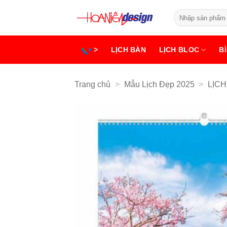
Bỏ
Tìm
qua
kiếm:
nội
dung
>
LỊCH BÀN
LỊCH BLOC
BÌ
Trang chủ
>
Mẫu Lịch Đẹp 2025
>
LỊC