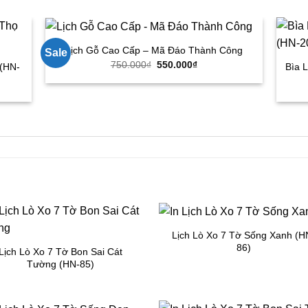
Lịch Gỗ Cao Cấp – Mã Đáo Thành Công
Sale
Giá
Giá
750.000
₫
550.000
₫
 (HN-
Bìa 
gốc
hiện
là:
tại
750.000₫.
là:
550.000₫.
Lịch Lò Xo 7 Tờ Sống Xanh (H
86)
Lịch Lò Xo 7 Tờ Bon Sai Cát
Tường (HN-85)