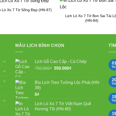
h Lò Xo 7 Tờ Sống Đẹp (HN-87)
Lịch Lò Xo 7 Tờ Bon Sai Tài L
(HN-84)
MẪU LỊCH BÌNH CHỌN
TÌM
Lịch Gỗ Cao Cấp - Cá Chép
0
Th
Giá
Giá
750.000
₫
550.000
₫
gốc
hiện
là:
tại
2
Bìa Lịch Treo Tường Lộc Phát (HN-
750.000₫.
là:
Th
39)
550.000₫.
0
₫
1
Th
Lịch Lò Xo 7 Tờ Việt Nam Quê
Hương Tôi (HN-80)
1