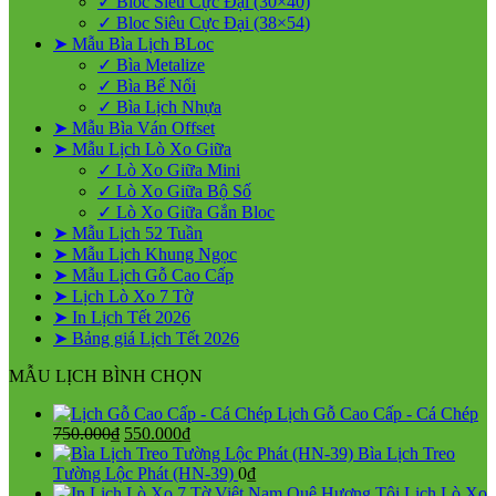
✓ Bloc Siêu Cực Đại (30×40)
Rẻ
✓ Bloc Siêu Cực Đại (38×54)
2027
➤ Mẫu Bìa Lịch BLoc
✓ Bìa Metalize
✓ Bìa Bế Nổi
✓ Bìa Lịch Nhựa
➤ Mẫu Bìa Ván Offset
➤ Mẫu Lịch Lò Xo Giữa
✓ Lò Xo Giữa Mini
✓ Lò Xo Giữa Bộ Số
✓ Lò Xo Giữa Gắn Bloc
➤ Mẫu Lịch 52 Tuần
➤ Mẫu Lịch Khung Ngọc
➤ Mẫu Lịch Gỗ Cao Cấp
➤ Lịch Lò Xo 7 Tờ
➤ In Lịch Tết 2026
➤ Bảng giá Lịch Tết 2026
MẪU LỊCH BÌNH CHỌN
Lịch Gỗ Cao Cấp - Cá Chép
Giá
Giá
750.000
₫
550.000
₫
gốc
hiện
Bìa Lịch Treo
là:
tại
Tường Lộc Phát (HN-39)
0
₫
750.000₫.
là:
Lịch Lò Xo