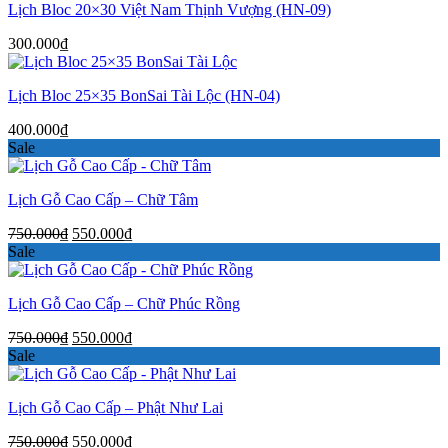
Lịch Bloc 20×30 Việt Nam Thịnh Vượng (HN-09)
300.000
₫
Lịch Bloc 25×35 BonSai Tài Lộc (HN-04)
400.000
₫
Sale
Lịch Gỗ Cao Cấp – Chữ Tâm
Giá
Giá
750.000
₫
550.000
₫
gốc
hiện
Sale
là:
tại
750.000₫.
là:
Lịch Gỗ Cao Cấp – Chữ Phúc Rồng
550.000₫.
Giá
Giá
750.000
₫
550.000
₫
gốc
hiện
Sale
là:
tại
750.000₫.
là:
Lịch Gỗ Cao Cấp – Phật Như Lai
550.000₫.
Giá
Giá
750.000
₫
550.000
₫