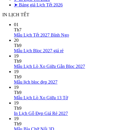
➤ Bảng giá Lịch Tết 2026
IN LỊCH TẾT
01
Th7
Không
Mẫu Lịch Tết 2027 Bính Ngọ
có
20
bình
Th9
Không
luận
Mẫu Lịch Bloc 2027 giá rẻ
ở
có
19
Mẫu
bình
Th9
Lịch
luận
Không
Mẫu Lịch Lò Xo Giữa Gắn Bloc 2027
ở
Tết
có
19
Mẫu
2027
bình
Th9
Lịch
Bính
Không
luận
Mẫu lịch bloc đẹp 2027
Bloc
Ngọ
ở
có
19
2027
Mẫu
bình
Th9
giá
Lịch
luận
Không
Mẫu Lịch Lò Xo Giữa 13 Tờ
ở
rẻ
Lò
có
19
Mẫu
Xo
bình
Th9
lịch
Giữa
luận
Không
In Lịch Gỗ Đẹp Giá Rẻ 2027
bloc
ở
Gắn
có
19
đẹp
Mẫu
Bloc
bình
Th9
2027
Lịch
2027
Không
luận
Mẫu Bìa Chữ Nổi 3D