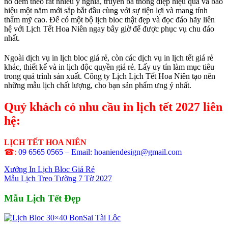
nó đem theo rất nhiều ý nghĩa, truyền bá thông điệp hiệu quả và báo
hiệu một năm mới sắp bắt đầu cùng với sự tiện lợi và mang tính
thẩm mỹ cao. Để có một bộ lịch bloc thật đẹp và đọc đáo hãy liên
hệ với Lịch Tết Hoa Niên ngay bây giờ để được phục vụ chu đáo
nhất.
Ngoài dịch vụ in lịch bloc giá rẻ, còn các dịch vụ in lịch tết giá rẻ
khác, thiết kế và in lịch độc quyền giá rẻ. Lấy uy tín làm mục tiêu
trong quá trình sản xuất. Công ty Lịch Lịch Tết Hoa Niên tạo nên
những mẫu lịch chất lượng, cho bạn sản phẩm ưng ý nhất.
Quý khách có nhu cầu in lịch tết 2027 liên
hệ:
LỊCH TẾT HOA NIÊN
☎:
09 6565 0565 – Email: hoaniendesign@gmail.com
Xưởng In Lịch Bloc Giá Rẻ
Mẫu Lịch Treo Tường 7 Tờ 2027
Mẫu Lịch Tết Đẹp