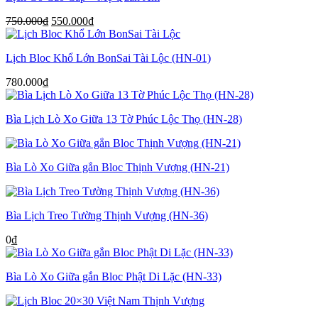
Giá
Giá
750.000
₫
550.000
₫
gốc
hiện
là:
tại
Lịch Bloc Khổ Lớn BonSai Tài Lộc (HN-01)
750.000₫.
là:
550.000₫.
780.000
₫
Bìa Lịch Lò Xo Giữa 13 Tờ Phúc Lộc Thọ (HN-28)
Bìa Lò Xo Giữa gắn Bloc Thịnh Vượng (HN-21)
Bìa Lịch Treo Tường Thịnh Vượng (HN-36)
0
₫
Bìa Lò Xo Giữa gắn Bloc Phật Di Lặc (HN-33)