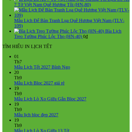
550.000₫.
7 Tờ Việt Nam Quê Hương Tôi (HN-80)
Mẫu Lịch Để Bàn Tranh Lụa Quê Hương Việt Nam (TLV-
109)
Bìa Lịch
Treo Tường Phúc Lộc Thọ (HN-40)
0
₫
TÌM HIỂU IN LỊCH TẾT
01
Th7
Không
Mẫu Lịch Tết 2027 Bính Ngọ
có
20
bình
Th9
Không
luận
Mẫu Lịch Bloc 2027 giá rẻ
ở
có
19
Mẫu
bình
Th9
Lịch
luận
Không
Mẫu Lịch Lò Xo Giữa Gắn Bloc 2027
ở
Tết
có
19
Mẫu
2027
bình
Th9
Lịch
Bính
Không
luận
Mẫu lịch bloc đẹp 2027
Bloc
Ngọ
ở
có
19
2027
Mẫu
bình
Th9
giá
Lịch
luận
Không
Mẫu Lịch Lò Xo Giữa 13 Tờ