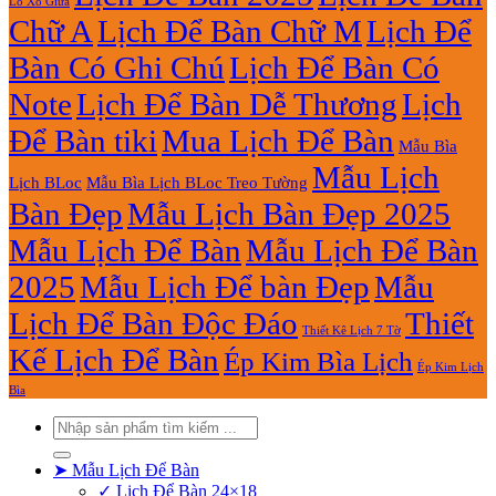
Lò Xo Giữa
Chữ A
Lịch Để Bàn Chữ M
Lịch Để
Bàn Có Ghi Chú
Lịch Để Bàn Có
Note
Lịch Để Bàn Dễ Thương
Lịch
Để Bàn tiki
Mua Lịch Để Bàn
Mẫu Bìa
Mẫu Lịch
Lịch BLoc
Mẫu Bìa Lịch BLoc Treo Tường
Bàn Đẹp
Mẫu Lịch Bàn Đẹp 2025
Mẫu Lịch Để Bàn
Mẫu Lịch Để Bàn
2025
Mẫu Lịch Để bàn Đẹp
Mẫu
Lịch Để Bàn Độc Đáo
Thiết
Thiết Kê Lịch 7 Tờ
Kế Lịch Để Bàn
Ép Kim Bìa Lịch
Ép Kim Lịch
Bìa
Tìm
kiếm:
➤ Mẫu Lịch Để Bàn
✓ Lịch Để Bàn 24×18