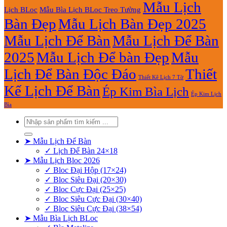
Mẫu Lịch
Lịch BLoc
Mẫu Bìa Lịch BLoc Treo Tường
Bàn Đẹp
Mẫu Lịch Bàn Đẹp 2025
Mẫu Lịch Để Bàn
Mẫu Lịch Để Bàn
2025
Mẫu Lịch Để bàn Đẹp
Mẫu
Lịch Để Bàn Độc Đáo
Thiết
Thiết Kê Lịch 7 Tờ
Kế Lịch Để Bàn
Ép Kim Bìa Lịch
Ép Kim Lịch
Bìa
Tìm
kiếm:
➤ Mẫu Lịch Để Bàn
✓ Lịch Để Bàn 24×18
➤ Mẫu Lịch Bloc 2026
✓ Bloc Đại Hộp (17×24)
✓ Bloc Siêu Đại (20×30)
✓ Bloc Cực Đại (25×25)
✓ Bloc Siêu Cực Đại (30×40)
✓ Bloc Siêu Cực Đại (38×54)
➤ Mẫu Bìa Lịch BLoc