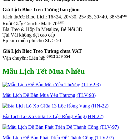
Giá Lịch Bloc Treo Tường bao gồm:
cm
Kích thước Bloc Lịch: 16×24, 20×30, 25×35, 30×40, 38×54
gsm
Ruột Giấy Couche Matt: 70
Bìa Treo & Hộp In Metalize, Bế Nổi 3D
Túi Vải không dệt cao cấp
Ép kim miễn phí cho SL > 50
Giá Lịch Bloc Treo Tường chưa VAT
0913 559 554
Vận chuyển: Liên hệ:
Mẫu Lịch Tết Mua Nhiều
Mẫu Lịch Để Bàn Mùa Yêu Thương (TLV-93)
Bìa Lịch Lò Xo Giữa 13 Lộc Rồng Vàng (HN-22)
Mẫu Lịch Để Bàn Phát Triển Để Thành Công (TLV-97)