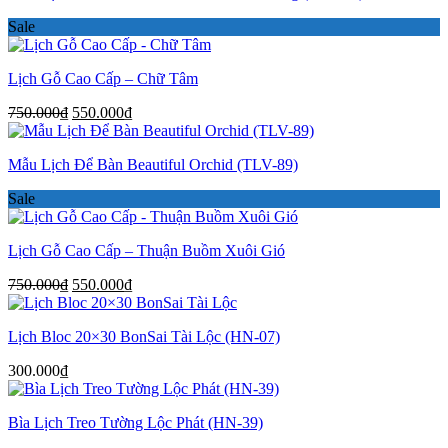
Sale
Lịch Gỗ Cao Cấp – Chữ Tâm
Giá
Giá
750.000
₫
550.000
₫
gốc
hiện
là:
tại
Mẫu Lịch Để Bàn Beautiful Orchid (TLV-89)
750.000₫.
là:
550.000₫.
Sale
Lịch Gỗ Cao Cấp – Thuận Buồm Xuôi Gió
Giá
Giá
750.000
₫
550.000
₫
gốc
hiện
là:
tại
Lịch Bloc 20×30 BonSai Tài Lộc (HN-07)
750.000₫.
là:
550.000₫.
300.000
₫
Bìa Lịch Treo Tường Lộc Phát (HN-39)