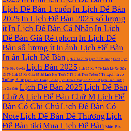
Giữa
Lịch
Lịch Để Bàn 1 cuốn
In Lịch Để Bàn
13
Gỗ
Tờ
Đẹp
2025
In Lịch Để Bàn 2025 số lượng
Giá
Rẻ
ít
In Lịch Để Bàn Cá Nhân
In Lịch
2027
Để Bàn Giá Rẻ tphcm
In Lịch Để
Bàn số lượng ít
In ảnh Lịch Để Bàn
In ấn Lịch Để Bàn
Lịch 7 Tờ Phong Cảnh
Lịch
Lịch 7 Tờ 2025
Lịch Bàn 2025
7 Tờ Độc Quyền
Lịch Lò Xo 7 Tờ
Lịch Lò Xo Giữa
Lịch Treo
Lịch Nẹp Thiếc 7 Tờ
Lịch Treo Tường 7 Tờ
13 Tờ
Lịch Lò Xo Giữa Bộ Số
Tường Bloc
Lịch Treo Tường Lò Xo 7 Tờ
Lịch Treo Tường Lò Xo
Lịch Treo Tường
Lịch Để Bàn 2025
Lịch Để Bàn
Lò Xo Giữa
Chữ A
Lịch Để Bàn Chữ M
Lịch Để
Bàn Có Ghi Chú
Lịch Để Bàn Có
Note
Lịch Để Bàn Dễ Thương
Lịch
Để Bàn tiki
Mua Lịch Để Bàn
Mẫu Bìa