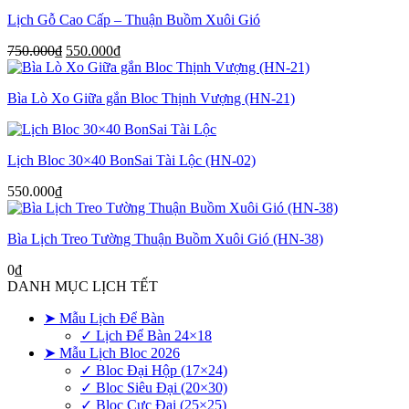
750.000₫.
là:
Lịch Gỗ Cao Cấp – Thuận Buồm Xuôi Gió
550.000₫.
Giá
Giá
750.000
₫
550.000
₫
gốc
hiện
là:
tại
Bìa Lò Xo Giữa gắn Bloc Thịnh Vượng (HN-21)
750.000₫.
là:
550.000₫.
Lịch Bloc 30×40 BonSai Tài Lộc (HN-02)
550.000
₫
Bìa Lịch Treo Tường Thuận Buồm Xuôi Gió (HN-38)
0
₫
DANH MỤC LỊCH TẾT
➤ Mẫu Lịch Để Bàn
✓ Lịch Để Bàn 24×18
➤ Mẫu Lịch Bloc 2026
✓ Bloc Đại Hộp (17×24)
✓ Bloc Siêu Đại (20×30)
✓ Bloc Cực Đại (25×25)