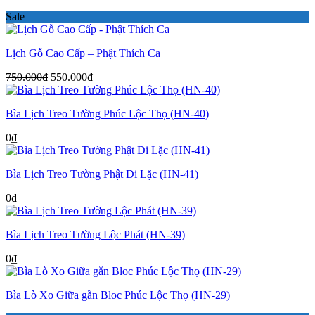
Sale
Lịch Gỗ Cao Cấp – Phật Thích Ca
Giá
Giá
750.000
₫
550.000
₫
gốc
hiện
là:
tại
Bìa Lịch Treo Tường Phúc Lộc Thọ (HN-40)
750.000₫.
là:
550.000₫.
0
₫
Bìa Lịch Treo Tường Phật Di Lặc (HN-41)
0
₫
Bìa Lịch Treo Tường Lộc Phát (HN-39)
0
₫
Bìa Lò Xo Giữa gắn Bloc Phúc Lộc Thọ (HN-29)