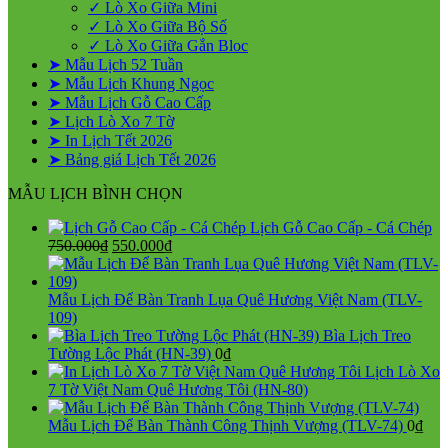
✓ Lò Xo Giữa Mini
✓ Lò Xo Giữa Bộ Số
✓ Lò Xo Giữa Gắn Bloc
➤ Mẫu Lịch 52 Tuần
➤ Mẫu Lịch Khung Ngọc
➤ Mẫu Lịch Gỗ Cao Cấp
➤ Lịch Lò Xo 7 Tờ
➤ In Lịch Tết 2026
➤ Bảng giá Lịch Tết 2026
MẪU LỊCH BÌNH CHỌN
Lịch Gỗ Cao Cấp - Cá Chép
Giá
Giá
750.000
₫
550.000
₫
gốc
hiện
là:
tại
750.000₫.
là:
Mẫu Lịch Để Bàn Tranh Lụa Quê Hương Việt Nam (TLV-
550.000₫.
109)
Bìa Lịch Treo
Tường Lộc Phát (HN-39)
0
₫
Lịch Lò Xo
7 Tờ Việt Nam Quê Hương Tôi (HN-80)
Mẫu Lịch Để Bàn Thành Công Thịnh Vượng (TLV-74)
0
₫