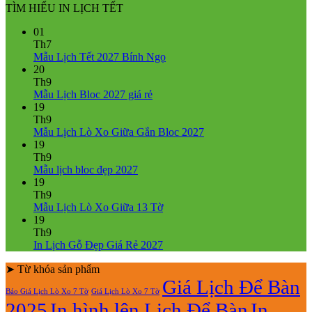
TÌM HIỂU IN LỊCH TẾT
01
Th7
Không
Mẫu Lịch Tết 2027 Bính Ngọ
có
20
bình
Th9
Không
luận
Mẫu Lịch Bloc 2027 giá rẻ
ở
có
19
Mẫu
bình
Th9
Lịch
luận
Không
Mẫu Lịch Lò Xo Giữa Gắn Bloc 2027
ở
Tết
có
19
Mẫu
2027
bình
Th9
Lịch
Bính
Không
luận
Mẫu lịch bloc đẹp 2027
Bloc
Ngọ
ở
có
19
2027
Mẫu
bình
Th9
giá
Lịch
luận
Không
Mẫu Lịch Lò Xo Giữa 13 Tờ
ở
rẻ
Lò
có
19
Mẫu
Xo
bình
Th9
lịch
Giữa
luận
Không
In Lịch Gỗ Đẹp Giá Rẻ 2027
bloc
ở
Gắn
có
đẹp
Mẫu
Bloc
➤ Từ khóa sản phẩm
bình
2027
Lịch
2027
luận
Giá Lịch Để Bàn
Báo Giá Lịch Lò Xo 7 Tờ
Giá Lịch Lò Xo 7 Tờ
Lò
ở
2025
In hình lên Lịch Để Bàn
In
Xo
In