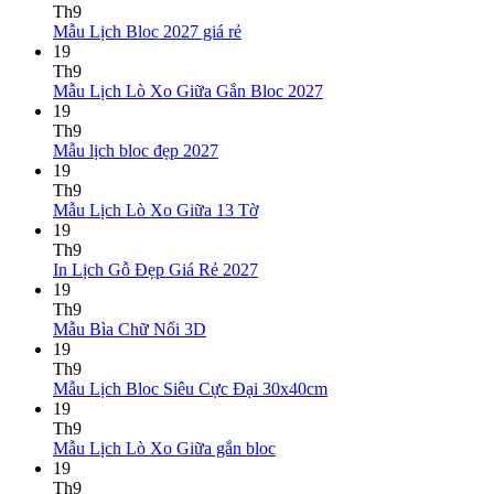
bình
Th9
Không
luận
Mẫu Lịch Bloc 2027 giá rẻ
ở
có
19
Mẫu
bình
Th9
Lịch
luận
Không
Mẫu Lịch Lò Xo Giữa Gắn Bloc 2027
ở
Tết
có
19
Mẫu
2027
bình
Th9
Lịch
Bính
Không
luận
Mẫu lịch bloc đẹp 2027
Bloc
Ngọ
ở
có
19
2027
Mẫu
bình
Th9
giá
Lịch
luận
Không
Mẫu Lịch Lò Xo Giữa 13 Tờ
ở
rẻ
Lò
có
19
Mẫu
Xo
bình
Th9
lịch
Giữa
luận
Không
In Lịch Gỗ Đẹp Giá Rẻ 2027
bloc
ở
Gắn
có
19
đẹp
Mẫu
Bloc
bình
Th9
2027
Lịch
2027
Không
luận
Mẫu Bìa Chữ Nổi 3D
Lò
ở
có
19
Xo
In
bình
Th9
Giữa
Lịch
luận
Không
Mẫu Lịch Bloc Siêu Cực Đại 30x40cm
ở
13
Gỗ
có
19
Mẫu
Tờ
Đẹp
bình
Th9
Bìa
Giá
Không
luận
Mẫu Lịch Lò Xo Giữa gắn bloc
Chữ
Rẻ
ở
có
19
Nổi
2027
Mẫu
bình
Th9