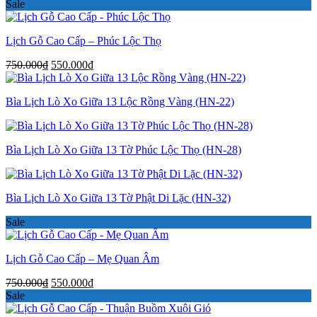
Sale
Lịch Gỗ Cao Cấp – Phúc Lộc Thọ
Giá
Giá
750.000
₫
550.000
₫
gốc
hiện
là:
tại
Bìa Lịch Lò Xo Giữa 13 Lộc Rồng Vàng (HN-22)
750.000₫.
là:
550.000₫.
Bìa Lịch Lò Xo Giữa 13 Tờ Phúc Lộc Thọ (HN-28)
Bìa Lịch Lò Xo Giữa 13 Tờ Phật Di Lặc (HN-32)
Sale
Lịch Gỗ Cao Cấp – Mẹ Quan Âm
Giá
Giá
750.000
₫
550.000
₫
gốc
hiện
Sale
là:
tại