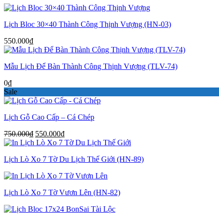
Lịch Bloc 30×40 Thành Công Thịnh Vượng (HN-03)
550.000
₫
Mẫu Lịch Để Bàn Thành Công Thịnh Vượng (TLV-74)
0
₫
Sale
Lịch Gỗ Cao Cấp – Cá Chép
Giá
Giá
750.000
₫
550.000
₫
gốc
hiện
là:
tại
Lịch Lò Xo 7 Tờ Du Lịch Thế Giới (HN-89)
750.000₫.
là:
550.000₫.
Lịch Lò Xo 7 Tờ Vươn Lên (HN-82)