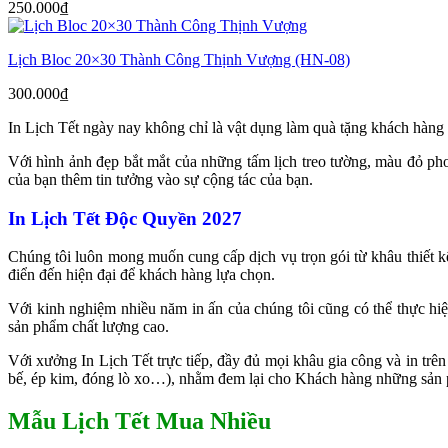
250.000
₫
Lịch Bloc 20×30 Thành Công Thịnh Vượng (HN-08)
300.000
₫
In Lịch Tết ngày nay không chỉ là vật dụng làm quà tặng khách hàng 
Với hình ảnh đẹp bắt mắt của những tấm lịch treo tường, màu đỏ p
của bạn thêm tin tưởng vào sự cộng tác của bạn.
In Lịch Tết Độc Quyền 2027
Chúng tôi luôn mong muốn cung cấp dịch vụ trọn gói từ khâu thiết kế
điển đến hiện đại để khách hàng lựa chọn.
Với kinh nghiệm nhiều năm in ấn của chúng tôi cũng có thể thực hiệ
sản phẩm chất lượng cao.
Với xưởng In Lịch Tết trực tiếp, đầy đủ mọi khâu gia công và in trê
bế, ép kim, đóng lò xo…), nhằm đem lại cho Khách hàng những sản p
Mẫu Lịch Tết Mua Nhiều