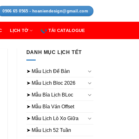
0906 65 0565 - hoaniendesign@gmail.com
C
LỊCH TỜ
TẢI CATALOGUE
DANH MỤC LỊCH TẾT
➤ Mẫu Lịch Để Bàn
➤ Mẫu Lịch Bloc 2026
➤ Mẫu Bìa Lịch BLoc
➤ Mẫu Bìa Ván Offset
➤ Mẫu Lịch Lò Xo Giữa
➤ Mẫu Lịch 52 Tuần