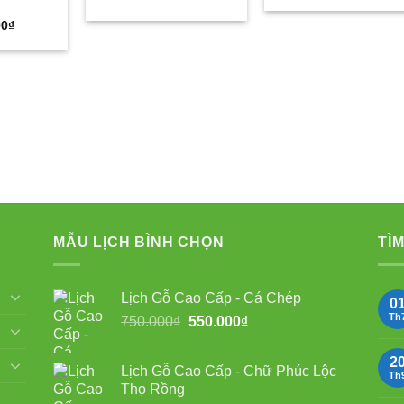
00
₫
MẪU LỊCH BÌNH CHỌN
TÌM
Lịch Gỗ Cao Cấp - Cá Chép
0
Th
Giá
Giá
750.000
₫
550.000
₫
gốc
hiện
là:
tại
2
Lịch Gỗ Cao Cấp - Chữ Phúc Lộc
750.000₫.
là:
Th
Thọ Rồng
550.000₫.