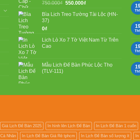
Giá
Giá
750.000
₫
550.000
₫
1
gốc
hiện
Th
Bìa Lịch Treo Tường Tài Lộc (HN-
là:
tại
37)
750.000₫.
là:
1
0
₫
550.000₫.
Th
Lịch Lò Xo 7 Tờ Việt Nam Từ Trên
Cao
1
Th
Mẫu Lịch Để Bàn Phúc Lộc Thọ
1
(TLV-111)
Th
Giá Lịch Để Bàn 2025
In hình lên Lịch Để Bàn
In Lịch Để Bàn 1 cuốn
n Cá Nhân
In Lịch Để Bàn Giá Rẻ tphcm
In Lịch Để Bàn số lượng ít
In