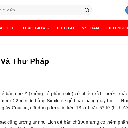
A LỊCH
LÒ XO GIỮA
LỊCH GỖ
52 TUẦN
LỊCH NGỌ
 Và Thư Pháp
để bàn chữ A (không có phần note) có nhiều kích thước khác
mm x 22 mm đế bằng Simili, đế gỗ hoặc bằng giấy bồi,… Nội
u giấy Couche, nội dung được in trên 13 tờ hoặc 52 tờ (Lịch để
te) cũng tương tự như Lịch để bàn chữ A nhưng có thêm phần