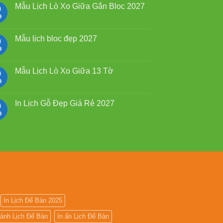
2027
luận
Mẫu Lịch Lò Xo Giữa Gắn Bloc 2027
9
Bính
ở
Ngọ
Mẫu
9
Không
Lịch
có
Bloc
bình
2027
luận
Mẫu lịch bloc đẹp 2027
9
giá
ở
rẻ
Mẫu
9
Không
Lịch
có
Lò
bình
Xo
luận
Mẫu Lịch Lò Xo Giữa 13 Tờ
9
Giữa
ở
Gắn
Mẫu
9
Không
Bloc
lịch
có
2027
bloc
bình
đẹp
luận
In Lịch Gỗ Đẹp Giá Rẻ 2027
9
2027
ở
Mẫu
9
Không
Lịch
có
Lò
bình
Xo
luận
Giữa
ở
13
In
Tờ
Lịch
Gỗ
Đẹp
Giá
Rẻ
2027
In Lịch Để Bàn 2025
 ảnh Lịch Để Bàn
In ấn Lịch Để Bàn