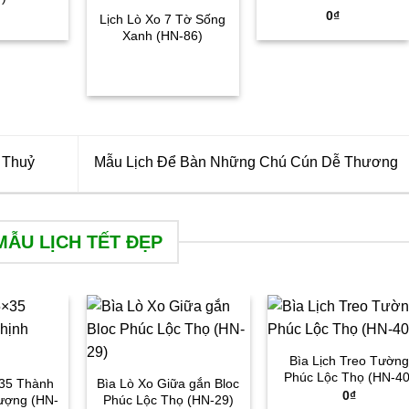
0
₫
Lịch Lò Xo 7 Tờ Sống
Xanh (HN-86)
 Thuỷ
Mẫu Lịch Để Bàn Những Chú Cún Dễ Thương
MẪU LỊCH TẾT ĐẸP
Bìa Lịch Treo Tường
Phúc Lộc Thọ (HN-40
×35 Thành
Bìa Lò Xo Giữa gắn Bloc
0
₫
ượng (HN-
Phúc Lộc Thọ (HN-29)