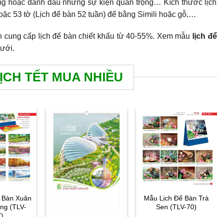
áng hoặc đánh dấu những sự kiện quan trọng… Kích thước lịch
oặc 53 tờ (Lịch để bàn 52 tuần) đế bằng Simili hoặc gỗ,…
 cung cấp lịch để bàn chiết khấu từ 40-55%. Xem mẫu
lịch để
dưới.
ỊCH TẾT MUA NHIỀU
 Bàn Xuân
Mẫu Lịch Để Bàn Trà
ng (TLV-
Sen (TLV-70)
)