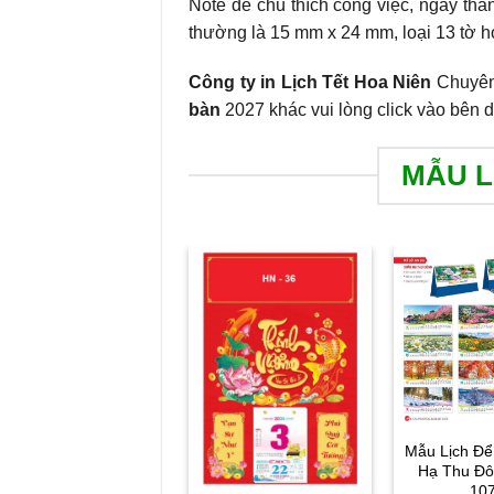
Note để chú thích công việc, ngày th
thường là 15 mm x 24 mm, loại 13 tờ h
Công ty in Lịch Tết Hoa Niên
Chuyên
bàn
2027 khác vui lòng click vào bên 
MẪU L
Mẫu Lịch Để
Hạ Thu Đô
107