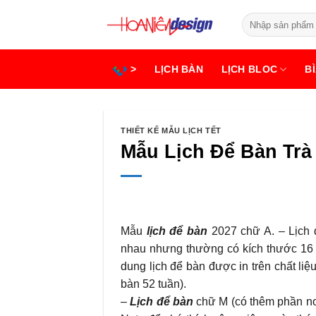
Bỏ
Tìm
qua
kiếm:
nội
dung
>
LỊCH BÀN
LỊCH BLOC
BÌ
THIẾT KẾ MẪU LỊCH TẾT
Mẫu Lịch Để Bàn Trà
Mẫu
lịch để bàn
2027 chữ A. – Lịch 
nhau nhưng thường có kích thước 16 
dung lịch để bàn được in trên chất liệ
bàn 52 tuần).
–
Lịch để bàn
chữ M (có thêm phần no