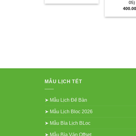
05)
là:
tại
750.000₫.
là:
400.0
550.000₫.
MẪU LỊCH TẾT
➤ Mẫu Lịch Để Bàn
➤ Mẫu Lịch Bloc 2026
➤ Mẫu Bìa Lịch BLoc
➤ Mẫu Bìa Ván Offset