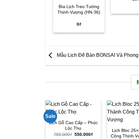
Bìa Lịch Treo Tường
Thịnh Vượng (HN-36)
0
₫
Mẫu Lịch Để Bàn BONSAI Và Phong
Sale
Lịch Gỗ Cao Cấp – Phúc
Lộc Thọ
Lịch Bloc 25
Giá
Giá
750.000
₫
550.000
₫
Công Thịnh V
gốc
hiện