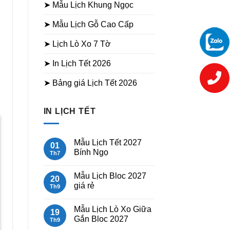
➤ Mẫu Lịch Khung Ngọc
➤ Mẫu Lịch Gỗ Cao Cấp
➤ Lịch Lò Xo 7 Tờ
➤ In Lịch Tết 2026
➤ Bảng giá Lịch Tết 2026
IN LỊCH TẾT
Mẫu Lịch Tết 2027
01
Lịch Bloc 20×30 Bốn
Lịch Lò Xo 7 Tờ Bon
Bính Ngọ
Th7
Mùa Bội Thu (HN-10)
Sai Cát Tường (HN-
Không
Bìa L
85)
có
Thuận
Mẫu Lịch Bloc 2027
bình
20
300.000
₫
luận
giá rẻ
Th9
ở
Mẫu
Không
Lịch
có
Mẫu Lịch Lò Xo Giữa
Tết
bình
19
2027
luận
Gắn Bloc 2027
Th9
Bính
ở
Ngọ
Mẫu
Không