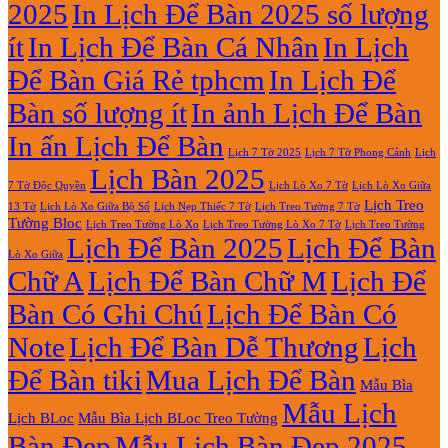
2025
In Lịch Để Bàn 2025 số lượng
Giá
Rẻ
ít
In Lịch Để Bàn Cá Nhân
In Lịch
2027
Để Bàn Giá Rẻ tphcm
In Lịch Để
Bàn số lượng ít
In ảnh Lịch Để Bàn
In ấn Lịch Để Bàn
Lịch 7 Tờ Phong Cảnh
Lịch
Lịch 7 Tờ 2025
Lịch Bàn 2025
7 Tờ Độc Quyền
Lịch Lò Xo 7 Tờ
Lịch Lò Xo Giữa
Lịch Treo
Lịch Nẹp Thiếc 7 Tờ
Lịch Treo Tường 7 Tờ
13 Tờ
Lịch Lò Xo Giữa Bộ Số
Tường Bloc
Lịch Treo Tường Lò Xo 7 Tờ
Lịch Treo Tường Lò Xo
Lịch Treo Tường
Lịch Để Bàn 2025
Lịch Để Bàn
Lò Xo Giữa
Chữ A
Lịch Để Bàn Chữ M
Lịch Để
Bàn Có Ghi Chú
Lịch Để Bàn Có
Note
Lịch Để Bàn Dễ Thương
Lịch
Để Bàn tiki
Mua Lịch Để Bàn
Mẫu Bìa
Mẫu Lịch
Lịch BLoc
Mẫu Bìa Lịch BLoc Treo Tường
Bàn Đẹp
Mẫu Lịch Bàn Đẹp 2025