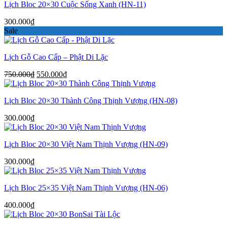
Lịch Bloc 20×30 Cuộc Sống Xanh (HN-11)
300.000
₫
Sale
Lịch Gỗ Cao Cấp – Phật Di Lặc
Giá
Giá
750.000
₫
550.000
₫
gốc
hiện
là:
tại
Lịch Bloc 20×30 Thành Công Thịnh Vượng (HN-08)
750.000₫.
là:
550.000₫.
300.000
₫
Lịch Bloc 20×30 Việt Nam Thịnh Vượng (HN-09)
300.000
₫
Lịch Bloc 25×35 Việt Nam Thịnh Vượng (HN-06)
400.000
₫