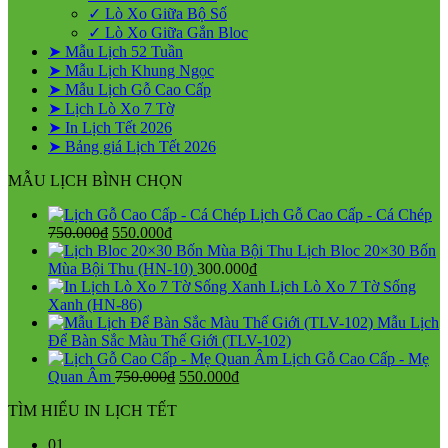
✓ Lò Xo Giữa Bộ Số
✓ Lò Xo Giữa Gắn Bloc
➤ Mẫu Lịch 52 Tuần
➤ Mẫu Lịch Khung Ngọc
➤ Mẫu Lịch Gỗ Cao Cấp
➤ Lịch Lò Xo 7 Tờ
➤ In Lịch Tết 2026
➤ Bảng giá Lịch Tết 2026
MẪU LỊCH BÌNH CHỌN
Lịch Gỗ Cao Cấp - Cá Chép
Giá
Giá
750.000
₫
550.000
₫
gốc
hiện
Lịch Bloc 20×30 Bốn
là:
tại
Mùa Bội Thu (HN-10)
300.000
₫
750.000₫.
là:
Lịch Lò Xo 7 Tờ Sống
550.000₫.
Xanh (HN-86)
Mẫu Lịch
Để Bàn Sắc Màu Thế Giới (TLV-102)
Lịch Gỗ Cao Cấp - Mẹ
Giá
Giá
Quan Âm
750.000
₫
550.000
₫
gốc
hiện
TÌM HIỂU IN LỊCH TẾT
là:
tại
750.000₫.
là:
01
550.000₫.