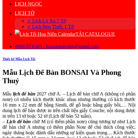
LỊCH NGỌC
LỊCH TỜ
✓ Lịch Lò Xo 7 Tờ
✓ Lịch Nẹp Thiếc 1 Tờ
TẢI CATALOGUE
0906 65 0565 - hoaniendesign@gmail.com
Thiết kế Mẫu Lịch Tết
Mẫu Lịch Để Bàn BONSAI Và Phong
Thuỷ
Mẫu
lịch để bàn
2027 chữ A. – Lịch để bàn chữ A (không có phần
note) có nhiều kích thước khác nhau nhưng thường có kích thước
16 mm x 22 mm đế bằng Simili, đế gỗ hoặc bằng giấy bồi,… Nội
dung lịch để bàn được in trên chất liệu giấy Couche, nội dung được
in trên 13 tờ hoặc 52 tờ (Lịch để bàn 52 tuần).
–
Lịch để bàn
chữ M (có thêm phần note) cũng tương tự như Lịch
để bàn chữ A nhưng có thêm phần Note để chú thích công việc,
ngày tháng hoặc đánh dấu những sự kiện quan trọng… Kích thước