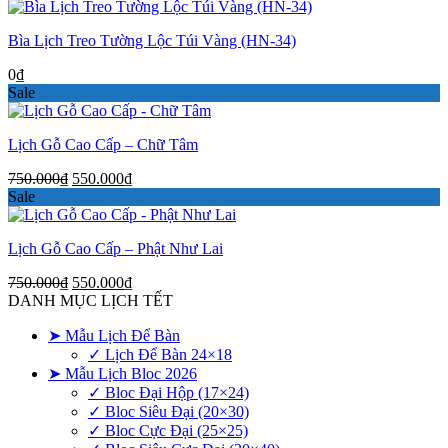
gốc
hiện
là:
tại
Bìa Lịch Treo Tường Lộc Túi Vàng (HN-34)
750.000₫.
là:
550.000₫.
0
₫
Sale
Lịch Gỗ Cao Cấp – Chữ Tâm
Giá
Giá
750.000
₫
550.000
₫
gốc
hiện
Sale
là:
tại
750.000₫.
là:
Lịch Gỗ Cao Cấp – Phật Như Lai
550.000₫.
Giá
Giá
750.000
₫
550.000
₫
gốc
hiện
DANH MỤC LỊCH TẾT
là:
tại
➤ Mẫu Lịch Để Bàn
750.000₫.
là:
550.000₫.
✓ Lịch Để Bàn 24×18
➤ Mẫu Lịch Bloc 2026
✓ Bloc Đại Hộp (17×24)
✓ Bloc Siêu Đại (20×30)
✓ Bloc Cực Đại (25×25)