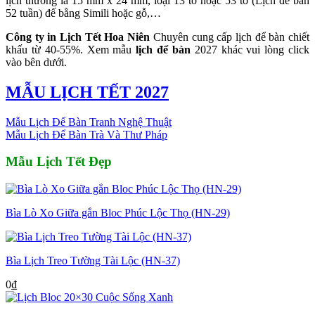
lịch thường là 15 mm x 24 mm, loại 13 tờ hoặc 53 tờ (Lịch để bàn
52 tuần) đế bằng Simili hoặc gỗ,…
Công ty in Lịch Tết Hoa Niên
Chuyên cung cấp lịch để bàn chiết
khấu từ 40-55%. Xem mẫu
lịch để bàn
2027 khác vui lòng click
vào bên dưới.
MẪU LỊCH TẾT 2027
Mẫu Lịch Để Bàn Tranh Nghệ Thuật
Mẫu Lịch Để Bàn Trà Và Thư Pháp
Mẫu Lịch Tết Đẹp
Bìa Lò Xo Giữa gắn Bloc Phúc Lộc Thọ (HN-29)
Bìa Lịch Treo Tường Tài Lộc (HN-37)
0
₫