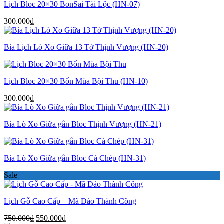
Lịch Bloc 20×30 BonSai Tài Lộc (HN-07)
300.000
₫
Bìa Lịch Lò Xo Giữa 13 Tờ Thịnh Vượng (HN-20)
Lịch Bloc 20×30 Bốn Mùa Bội Thu (HN-10)
300.000
₫
Bìa Lò Xo Giữa gắn Bloc Thịnh Vượng (HN-21)
Bìa Lò Xo Giữa gắn Bloc Cá Chép (HN-31)
Sale
Lịch Gỗ Cao Cấp – Mã Đáo Thành Công
Giá
Giá
750.000
₫
550.000
₫