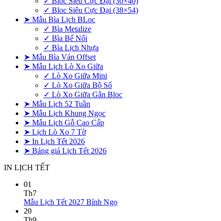
✓ Bloc Siêu Cực Đại (30×40)
✓ Bloc Siêu Cực Đại (38×54)
➤ Mẫu Bìa Lịch BLoc
✓ Bìa Metalize
✓ Bìa Bế Nổi
✓ Bìa Lịch Nhựa
➤ Mẫu Bìa Ván Offset
➤ Mẫu Lịch Lò Xo Giữa
✓ Lò Xo Giữa Mini
✓ Lò Xo Giữa Bộ Số
✓ Lò Xo Giữa Gắn Bloc
➤ Mẫu Lịch 52 Tuần
➤ Mẫu Lịch Khung Ngọc
➤ Mẫu Lịch Gỗ Cao Cấp
➤ Lịch Lò Xo 7 Tờ
➤ In Lịch Tết 2026
➤ Bảng giá Lịch Tết 2026
IN LỊCH TẾT
01
Th7
Không
Mẫu Lịch Tết 2027 Bính Ngọ
có
20
bình
Th9