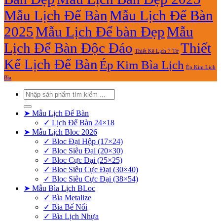
Mẫu Lịch Để Bàn
Mẫu Lịch Để Bàn
2025
Mẫu Lịch Để bàn Đẹp
Mẫu
Lịch Để Bàn Độc Đáo
Thiết
Thiết Kê Lịch 7 Tờ
Kế Lịch Để Bàn
Ép Kim Bìa Lịch
Ép Kim Lịch
Bìa
Tìm
kiếm:
➤ Mẫu Lịch Để Bàn
✓ Lịch Để Bàn 24×18
➤ Mẫu Lịch Bloc 2026
✓ Bloc Đại Hộp (17×24)
✓ Bloc Siêu Đại (20×30)
✓ Bloc Cực Đại (25×25)
✓ Bloc Siêu Cực Đại (30×40)
✓ Bloc Siêu Cực Đại (38×54)
➤ Mẫu Bìa Lịch BLoc
✓ Bìa Metalize
✓ Bìa Bế Nổi
✓ Bìa Lịch Nhựa