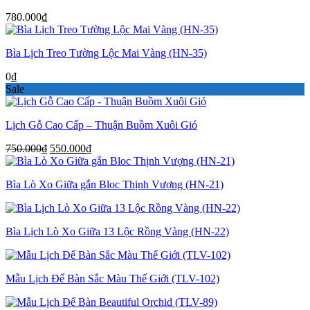
550.000₫.
780.000
₫
Bìa Lịch Treo Tường Lộc Mai Vàng (HN-35)
0
₫
Sale
Lịch Gỗ Cao Cấp – Thuận Buồm Xuôi Gió
Giá
Giá
750.000
₫
550.000
₫
gốc
hiện
là:
tại
Bìa Lò Xo Giữa gắn Bloc Thịnh Vượng (HN-21)
750.000₫.
là:
550.000₫.
Bìa Lịch Lò Xo Giữa 13 Lộc Rồng Vàng (HN-22)
Mẫu Lịch Để Bàn Sắc Màu Thế Giới (TLV-102)