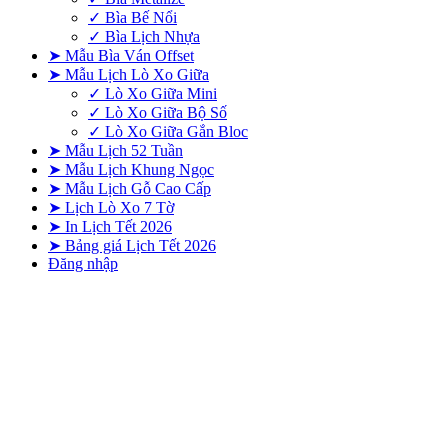
✓ Bìa Bế Nổi
✓ Bìa Lịch Nhựa
➤ Mẫu Bìa Ván Offset
➤ Mẫu Lịch Lò Xo Giữa
✓ Lò Xo Giữa Mini
✓ Lò Xo Giữa Bộ Số
✓ Lò Xo Giữa Gắn Bloc
➤ Mẫu Lịch 52 Tuần
➤ Mẫu Lịch Khung Ngọc
➤ Mẫu Lịch Gỗ Cao Cấp
➤ Lịch Lò Xo 7 Tờ
➤ In Lịch Tết 2026
➤ Bảng giá Lịch Tết 2026
Đăng nhập