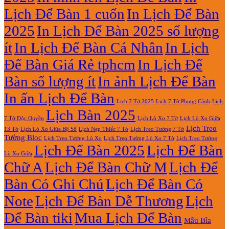
Giữa
Lịch
Lịch Để Bàn 1 cuốn
In Lịch Để Bàn
13
Gỗ
Tờ
Đẹp
2025
In Lịch Để Bàn 2025 số lượng
Giá
Rẻ
ít
In Lịch Để Bàn Cá Nhân
In Lịch
2027
Để Bàn Giá Rẻ tphcm
In Lịch Để
Bàn số lượng ít
In ảnh Lịch Để Bàn
In ấn Lịch Để Bàn
Lịch 7 Tờ Phong Cảnh
Lịch
Lịch 7 Tờ 2025
Lịch Bàn 2025
7 Tờ Độc Quyền
Lịch Lò Xo 7 Tờ
Lịch Lò Xo Giữa
Lịch Treo
Lịch Nẹp Thiếc 7 Tờ
Lịch Treo Tường 7 Tờ
13 Tờ
Lịch Lò Xo Giữa Bộ Số
Tường Bloc
Lịch Treo Tường Lò Xo 7 Tờ
Lịch Treo Tường Lò Xo
Lịch Treo Tường
Lịch Để Bàn 2025
Lịch Để Bàn
Lò Xo Giữa
Chữ A
Lịch Để Bàn Chữ M
Lịch Để
Bàn Có Ghi Chú
Lịch Để Bàn Có
Note
Lịch Để Bàn Dễ Thương
Lịch
Để Bàn tiki
Mua Lịch Để Bàn
Mẫu Bìa