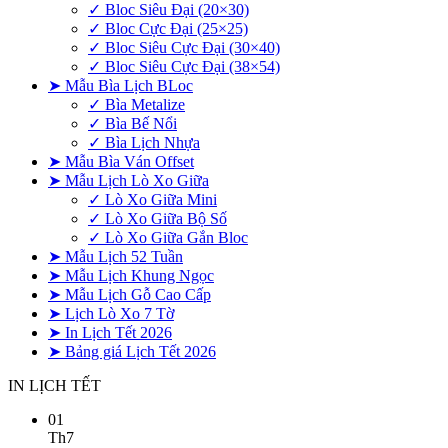
✓ Bloc Siêu Đại (20×30)
✓ Bloc Cực Đại (25×25)
✓ Bloc Siêu Cực Đại (30×40)
✓ Bloc Siêu Cực Đại (38×54)
➤ Mẫu Bìa Lịch BLoc
✓ Bìa Metalize
✓ Bìa Bế Nổi
✓ Bìa Lịch Nhựa
➤ Mẫu Bìa Ván Offset
➤ Mẫu Lịch Lò Xo Giữa
✓ Lò Xo Giữa Mini
✓ Lò Xo Giữa Bộ Số
✓ Lò Xo Giữa Gắn Bloc
➤ Mẫu Lịch 52 Tuần
➤ Mẫu Lịch Khung Ngọc
➤ Mẫu Lịch Gỗ Cao Cấp
➤ Lịch Lò Xo 7 Tờ
➤ In Lịch Tết 2026
➤ Bảng giá Lịch Tết 2026
IN LỊCH TẾT
01
Th7