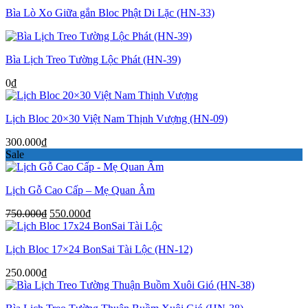
Bìa Lò Xo Giữa gắn Bloc Phật Di Lặc (HN-33)
Bìa Lịch Treo Tường Lộc Phát (HN-39)
0
₫
Lịch Bloc 20×30 Việt Nam Thịnh Vượng (HN-09)
300.000
₫
Sale
Lịch Gỗ Cao Cấp – Mẹ Quan Âm
Giá
Giá
750.000
₫
550.000
₫
gốc
hiện
là:
tại
Lịch Bloc 17×24 BonSai Tài Lộc (HN-12)
750.000₫.
là:
550.000₫.
250.000
₫