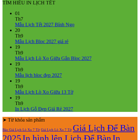
TÌM HIỂU IN LỊCH TẾT
là:
tại
750.000₫.
là:
01
550.000₫.
Th7
Không
Mẫu Lịch Tết 2027 Bính Ngọ
có
20
bình
Th9
Không
luận
Mẫu Lịch Bloc 2027 giá rẻ
ở
có
19
Mẫu
bình
Th9
Lịch
luận
Không
Mẫu Lịch Lò Xo Giữa Gắn Bloc 2027
ở
Tết
có
19
Mẫu
2027
bình
Th9
Lịch
Bính
Không
luận
Mẫu lịch bloc đẹp 2027
Bloc
Ngọ
ở
có
19
2027
Mẫu
bình
Th9
giá
Lịch
luận
Không
Mẫu Lịch Lò Xo Giữa 13 Tờ
ở
rẻ
Lò
có
19
Mẫu
Xo
bình
Th9
lịch
Giữa
luận
Không
In Lịch Gỗ Đẹp Giá Rẻ 2027
bloc
ở
Gắn
có
đẹp
Mẫu
Bloc
➤ Từ khóa sản phẩm
bình
2027
Lịch
2027
luận
Giá Lịch Để Bàn
Báo Giá Lịch Lò Xo 7 Tờ
Giá Lịch Lò Xo 7 Tờ
Lò
ở
2025
In hình lên Lịch Để Bàn
In
Xo
In