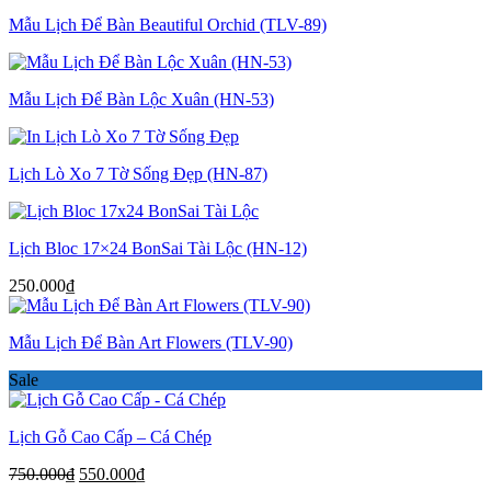
Mẫu Lịch Để Bàn Beautiful Orchid (TLV-89)
Mẫu Lịch Để Bàn Lộc Xuân (HN-53)
Lịch Lò Xo 7 Tờ Sống Đẹp (HN-87)
Lịch Bloc 17×24 BonSai Tài Lộc (HN-12)
250.000
₫
Mẫu Lịch Để Bàn Art Flowers (TLV-90)
Sale
Lịch Gỗ Cao Cấp – Cá Chép
Giá
Giá
750.000
₫
550.000
₫