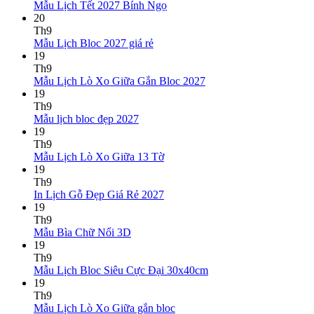
Không
Mẫu Lịch Tết 2027 Bính Ngọ
có
20
bình
Th9
Không
luận
Mẫu Lịch Bloc 2027 giá rẻ
ở
có
19
Mẫu
bình
Th9
Lịch
luận
Không
Mẫu Lịch Lò Xo Giữa Gắn Bloc 2027
ở
Tết
có
19
Mẫu
2027
bình
Th9
Lịch
Bính
Không
luận
Mẫu lịch bloc đẹp 2027
Bloc
Ngọ
ở
có
19
2027
Mẫu
bình
Th9
giá
Lịch
luận
Không
Mẫu Lịch Lò Xo Giữa 13 Tờ
ở
rẻ
Lò
có
19
Mẫu
Xo
bình
Th9
lịch
Giữa
luận
Không
In Lịch Gỗ Đẹp Giá Rẻ 2027
bloc
ở
Gắn
có
19
đẹp
Mẫu
Bloc
bình
Th9
2027
Lịch
2027
Không
luận
Mẫu Bìa Chữ Nổi 3D
Lò
ở
có
19
Xo
In
bình
Th9
Giữa
Lịch
luận
Không
Mẫu Lịch Bloc Siêu Cực Đại 30x40cm
ở
13
Gỗ
có
19
Mẫu
Tờ
Đẹp
bình
Th9
Bìa
Giá
Không
luận
Mẫu Lịch Lò Xo Giữa gắn bloc