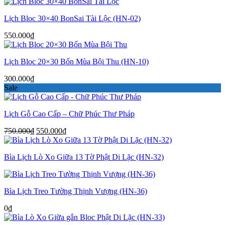
Lịch Bloc 30×40 BonSai Tài Lộc (HN-02)
550.000
₫
Lịch Bloc 20×30 Bốn Mùa Bội Thu (HN-10)
300.000
₫
Sale
Lịch Gỗ Cao Cấp – Chữ Phúc Thư Pháp
Giá
Giá
750.000
₫
550.000
₫
gốc
hiện
là:
tại
Bìa Lịch Lò Xo Giữa 13 Tờ Phật Di Lặc (HN-32)
750.000₫.
là:
550.000₫.
Bìa Lịch Treo Tường Thịnh Vượng (HN-36)
0
₫