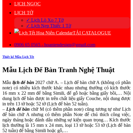
LỊCH NGỌC
LỊCH TỜ
✓ Lịch Lò Xo 7 Tờ
✓ Lịch Nẹp Thiếc 1 Tờ
TẢI CATALOGUE
0906 65 0565 - hoaniendesign@gmail.com
Thiết kế Mẫu Lịch Tết
Mẫu Lịch Để Bàn Tranh Nghệ Thuật
Mẫu
lịch để bàn
2027 chữ A. – Lịch để bàn chữ A (không có phần
note) có nhiều kích thước khác nhau nhưng thường có kích thước
16 mm x 22 mm đế bằng Simili, đế gỗ hoặc bằng giấy bồi,… Nội
dung lịch để bàn được in trên chất liệu giấy Couche, nội dung được
in trên 13 tờ hoặc 52 tờ (Lịch để bàn 52 tuần).
–
Lịch để bàn
chữ M (có thêm phần note) cũng tương tự như Lịch
để bàn chữ A nhưng có thêm phần Note để chú thích công việc,
ngày tháng hoặc đánh dấu những sự kiện quan trọng… Kích thước
lịch thường là 15 mm x 24 mm, loại 13 tờ hoặc 53 tờ (Lịch để bàn
52 tuần) đế bằng Simili hoặc gỗ,…