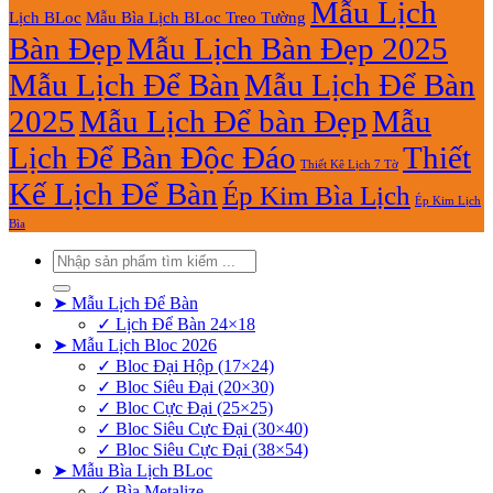
Mẫu Lịch
Lịch BLoc
Mẫu Bìa Lịch BLoc Treo Tường
Bàn Đẹp
Mẫu Lịch Bàn Đẹp 2025
Mẫu Lịch Để Bàn
Mẫu Lịch Để Bàn
2025
Mẫu Lịch Để bàn Đẹp
Mẫu
Lịch Để Bàn Độc Đáo
Thiết
Thiết Kê Lịch 7 Tờ
Kế Lịch Để Bàn
Ép Kim Bìa Lịch
Ép Kim Lịch
Bìa
Tìm
kiếm:
➤ Mẫu Lịch Để Bàn
✓ Lịch Để Bàn 24×18
➤ Mẫu Lịch Bloc 2026
✓ Bloc Đại Hộp (17×24)
✓ Bloc Siêu Đại (20×30)
✓ Bloc Cực Đại (25×25)
✓ Bloc Siêu Cực Đại (30×40)
✓ Bloc Siêu Cực Đại (38×54)
➤ Mẫu Bìa Lịch BLoc
✓ Bìa Metalize