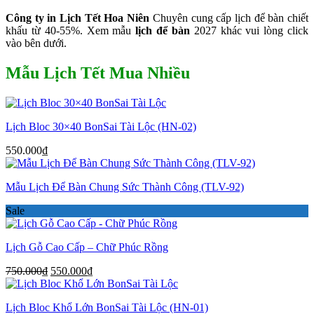
Công ty in Lịch Tết Hoa Niên
Chuyên cung cấp lịch để bàn chiết
khấu từ 40-55%. Xem mẫu
lịch để bàn
2027 khác vui lòng click
vào bên dưới.
Mẫu Lịch Tết Mua Nhiều
Lịch Bloc 30×40 BonSai Tài Lộc (HN-02)
550.000
₫
Mẫu Lịch Để Bàn Chung Sức Thành Công (TLV-92)
Sale
Lịch Gỗ Cao Cấp – Chữ Phúc Rồng
Giá
Giá
750.000
₫
550.000
₫
gốc
hiện
là:
tại
Lịch Bloc Khổ Lớn BonSai Tài Lộc (HN-01)
750.000₫.
là: