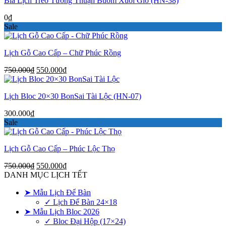
Bìa Lịch Treo Tường Thuận Buồm Xuôi Gió (HN-38)
0
₫
Sale
Lịch Gỗ Cao Cấp – Chữ Phúc Rồng
Giá
Giá
750.000
₫
550.000
₫
gốc
hiện
là:
tại
Lịch Bloc 20×30 BonSai Tài Lộc (HN-07)
750.000₫.
là:
550.000₫.
300.000
₫
Sale
Lịch Gỗ Cao Cấp – Phúc Lộc Thọ
Giá
Giá
750.000
₫
550.000
₫
gốc
hiện
DANH MỤC LỊCH TẾT
là:
tại
➤ Mẫu Lịch Để Bàn
750.000₫.
là:
550.000₫.
✓ Lịch Để Bàn 24×18
➤ Mẫu Lịch Bloc 2026
✓ Bloc Đại Hộp (17×24)