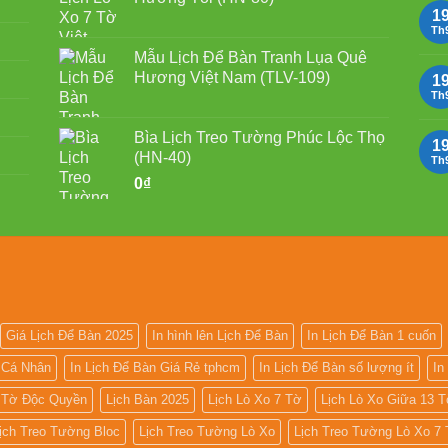
1
Th
Mẫu Lịch Để Bàn Tranh Lụa Quê
Hương Việt Nam (TLV-109)
1
Th
Bìa Lịch Treo Tường Phúc Lộc Thọ
1
(HN-40)
Th
0
₫
Giá Lịch Để Bàn 2025
In hình lên Lịch Để Bàn
In Lịch Để Bàn 1 cuốn
n Cá Nhân
In Lịch Để Bàn Giá Rẻ tphcm
In Lịch Để Bàn số lượng ít
In
7 Tờ Độc Quyền
Lịch Bàn 2025
Lịch Lò Xo 7 Tờ
Lịch Lò Xo Giữa 13 
ịch Treo Tường Bloc
Lịch Treo Tường Lò Xo
Lịch Treo Tường Lò Xo 7