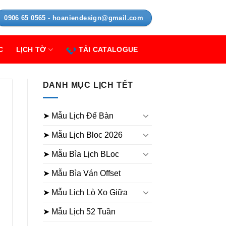
0906 65 0565 - hoaniendesign@gmail.com
C
LỊCH TỜ
TẢI CATALOGUE
DANH MỤC LỊCH TẾT
➤ Mẫu Lịch Để Bàn
➤ Mẫu Lịch Bloc 2026
➤ Mẫu Bìa Lịch BLoc
➤ Mẫu Bìa Ván Offset
➤ Mẫu Lịch Lò Xo Giữa
➤ Mẫu Lịch 52 Tuần