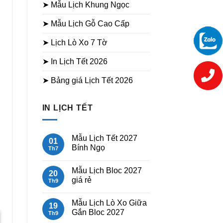
➤ Mẫu Lịch Khung Ngọc
➤ Mẫu Lịch Gỗ Cao Cấp
➤ Lịch Lò Xo 7 Tờ
➤ In Lịch Tết 2026
➤ Bảng giá Lịch Tết 2026
IN LỊCH TẾT
Mẫu Lịch Tết 2027
01
Bính Ngọ
Th7
Không
có
Mẫu Lịch Bloc 2027
bình
20
luận
giá rẻ
Th9
ở
Mẫu
Không
Lịch
có
Mẫu Lịch Lò Xo Giữa
Tết
bình
19
2027
luận
Gắn Bloc 2027
Th9
Bính
ở
Ngọ
Mẫu
Không