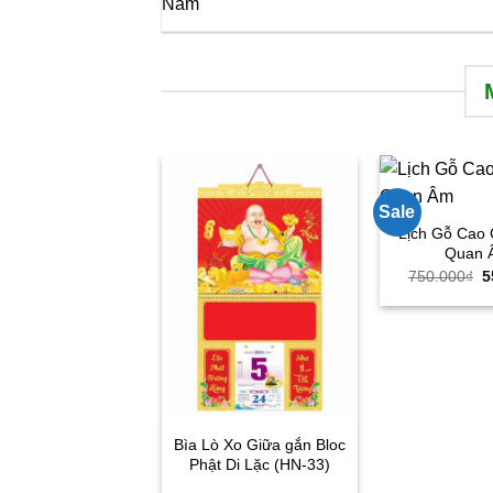
Năm
Sale
Lịch Gỗ Cao
Quan 
G
750.000
₫
5
g
là
7
Bìa Lò Xo Giữa gắn Bloc
Phật Di Lặc (HN-33)