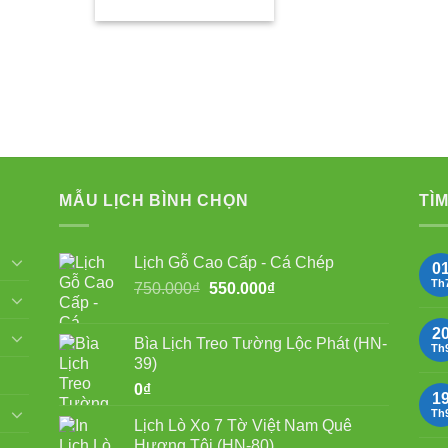
MẪU LỊCH BÌNH CHỌN
TÌM
Lịch Gỗ Cao Cấp - Cá Chép
0
Th
Giá
Giá
750.000
₫
550.000
₫
gốc
hiện
là:
tại
2
Bìa Lịch Treo Tường Lộc Phát (HN-
750.000₫.
là:
Th
39)
550.000₫.
0
₫
1
Th
Lịch Lò Xo 7 Tờ Việt Nam Quê
Hương Tôi (HN-80)