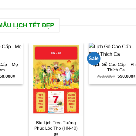
MẪU LỊCH TẾT ĐẸP
Sale
 Cấp – Mẹ
Lịch Gỗ Cao Cấp – Ph
Âm
Thích Ca
iá
Giá
Giá
50.000
₫
750.000
₫
550.000
₫
ốc
hiện
gốc
:
tại
là:
50.000₫.
là:
750.000₫
550.000₫.
Bìa Lịch Treo Tường
Phúc Lộc Thọ (HN-40)
0
₫