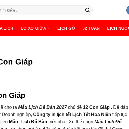
A LỊCH
LÒ XO GIỮA
LỊCH GỖ
52 TUẦN
LỊCH NGỌ
Con Giáp
on Giáp
ã cho ra
Mẫu Lịch Để Bàn 2027
chủ đề
12 Con Giáp
.
Để đáp
 Doanh nghiệp,
Công ty in lịch tết Lịch Tết Hoa Niên
tiếp tục
nhiều
Mẫu Lịch Để Bàn
mới nhất. Xu thế chọn
Mẫu Lịch Để
ng lựa chọn với ý nghĩa cùng đoàn kết hợp tác để đạt được