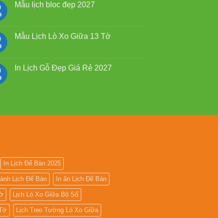
2027
luận
Mẫu lịch bloc đẹp 2027
9
giá
ở
rẻ
Mẫu
9
Không
Lịch
có
Lò
bình
Xo
luận
Mẫu Lịch Lò Xo Giữa 13 Tờ
9
Giữa
ở
Gắn
Mẫu
9
Không
Bloc
lịch
có
2027
bloc
bình
đẹp
luận
In Lịch Gỗ Đẹp Giá Rẻ 2027
9
2027
ở
Mẫu
9
Không
Lịch
có
Lò
bình
Xo
luận
Giữa
ở
13
In
Tờ
Lịch
Gỗ
Đẹp
Giá
Rẻ
2027
In Lịch Để Bàn 2025
 ảnh Lịch Để Bàn
In ấn Lịch Để Bàn
Tờ
Lịch Lò Xo Giữa Bộ Số
 Tờ
Lịch Treo Tường Lò Xo Giữa