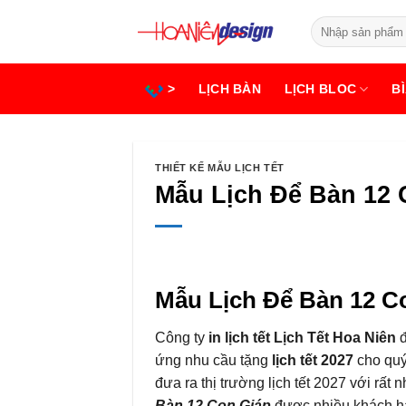
Bỏ
Tìm
qua
kiếm:
nội
dung
>
LỊCH BÀN
LỊCH BLOC
BÌ
THIẾT KẾ MẪU LỊCH TẾT
Mẫu Lịch Để Bàn 12 
Mẫu Lịch Để Bàn 12 C
Công ty
in lịch tết Lịch Tết Hoa Niên
đ
ứng nhu cầu tặng
lịch tết 2027
cho quý
đưa ra thị trường lịch tết 2027 với rất 
Bàn 12 Con Giáp
được nhiều khách hà