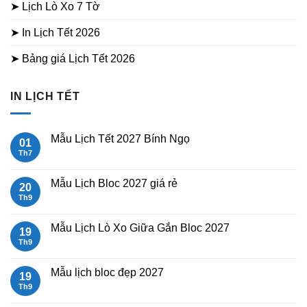
➤ Lịch Lò Xo 7 Tờ
➤ In Lịch Tết 2026
➤ Bảng giá Lịch Tết 2026
IN LỊCH TẾT
Mẫu Lịch Tết 2027 Bính Ngọ
01
Th7
Không
có
bình
luận
Mẫu Lịch Bloc 2027 giá rẻ
20
ở
Mẫu
Th9
Không
Lịch
có
Tết
bình
2027
luận
Mẫu Lịch Lò Xo Giữa Gắn Bloc 2027
19
Bính
ở
Ngọ
Mẫu
Th9
Không
Lịch
có
Bloc
bình
2027
luận
Mẫu lịch bloc đẹp 2027
19
giá
ở
rẻ
Mẫu
Th9
Không
Lịch
có
Lò
bình