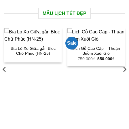
MẪU LỊCH TẾT ĐẸP
Sale
Bìa Lò Xo Giữa gắn Bloc
Lịch Gỗ Cao Cấp – Thuận
Chữ Phúc (HN-25)
Buồm Xuôi Gió
Giá
Giá
750.000
₫
550.000
₫
gốc
hiện
là:
tại
750.000₫.
là:
550.000