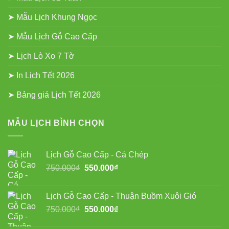
➤ Mẫu Lịch Khung Ngọc
➤ Mẫu Lịch Gỗ Cao Cấp
➤ Lịch Lò Xo 7 Tờ
➤ In Lịch Tết 2026
➤ Bảng giá Lịch Tết 2026
MẪU LỊCH BÌNH CHỌN
Lịch Gỗ Cao Cấp - Cá Chép
Giá
Giá
750.000
₫
550.000
₫
gốc
hiện
là:
tại
Lịch Gỗ Cao Cấp - Thuận Buồm Xuôi Gió
750.000₫.
là:
Giá
Giá
750.000
₫
550.000
₫
550.000₫.
gốc
hiện