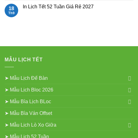
Để
bình
Bàn
luận
In Lịch Tết 52 Tuần Giá Rẻ 2027
18
Đẹp
ở
Mẫu
Th9
Không
Lịch
có
Lò
bình
Xo
luận
Gắn
ở
Bloc
In
2027
Lịch
Tết
52
Tuần
Giá
Rẻ
MẪU LỊCH TẾT
2027
➤ Mẫu Lịch Để Bàn
➤ Mẫu Lịch Bloc 2026
➤ Mẫu Bìa Lịch BLoc
➤ Mẫu Bìa Ván Offset
➤ Mẫu Lịch Lò Xo Giữa
➤ Mẫu Lịch 52 Tuần