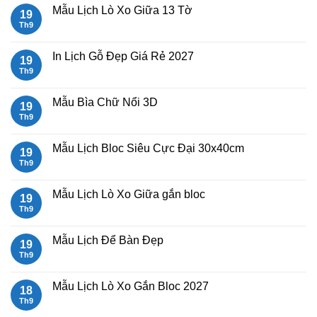
Xo
luận
Mẫu Lịch Lò Xo Giữa 13 Tờ
19
Giữa
ở
Gắn
Mẫu
Th9
Không
Bloc
lịch
có
2027
bloc
bình
đẹp
luận
In Lịch Gỗ Đẹp Giá Rẻ 2027
19
2027
ở
Mẫu
Th9
Không
Lịch
có
Lò
bình
Xo
luận
Mẫu Bìa Chữ Nổi 3D
19
Giữa
ở
13
In
Th9
Không
Tờ
Lịch
có
Gỗ
bình
Đẹp
luận
Mẫu Lịch Bloc Siêu Cực Đại 30x40cm
19
Giá
ở
Rẻ
Mẫu
Th9
Không
2027
Bìa
có
Chữ
bình
Nổi
luận
Mẫu Lịch Lò Xo Giữa gắn bloc
19
3D
ở
Mẫu
Th9
Không
Lịch
có
Bloc
bình
Siêu
luận
Mẫu Lịch Để Bàn Đẹp
19
Cực
ở
Đại
Mẫu
Th9
Không
30x40cm
Lịch
có
Lò
bình
Xo
luận
Mẫu Lịch Lò Xo Gắn Bloc 2027
18
Giữa
ở
gắn
Mẫu
Th9
Không
bloc
Lịch
có