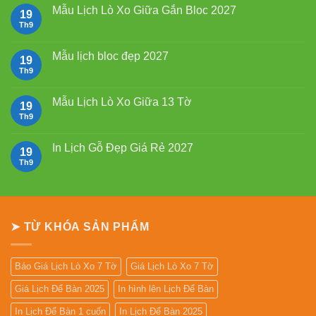
2027
luận
Mẫu Lịch Lò Xo Giữa Gắn Bloc 2027
19
Bính
ở
Ngọ
Mẫu
Th9
Không
Lịch
có
Bloc
bình
2027
luận
Mẫu lịch bloc đẹp 2027
19
giá
ở
rẻ
Mẫu
Th9
Không
Lịch
có
Lò
bình
Xo
luận
Mẫu Lịch Lò Xo Giữa 13 Tờ
19
Giữa
ở
Gắn
Mẫu
Th9
Không
Bloc
lịch
có
2027
bloc
bình
đẹp
luận
In Lịch Gỗ Đẹp Giá Rẻ 2027
19
2027
ở
Mẫu
Th9
Không
Lịch
có
Lò
bình
Xo
luận
Giữa
ở
13
In
Tờ
Lịch
➤ TỪ KHÓA SẢN PHẨM
Gỗ
Đẹp
Giá
Rẻ
2027
Báo Giá Lịch Lò Xo 7 Tờ
Giá Lịch Lò Xo 7 Tờ
Giá Lịch Để Bàn 2025
In hình lên Lịch Để Bàn
In Lịch Để Bàn 1 cuốn
In Lịch Để Bàn 2025