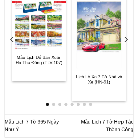
c
Mẫu Lịch Để Bàn Xuân
Hạ Thu Đông (TLV-107)
Lịch Lò Xo 7 Tờ Nhà và
Xe (HN-91)
Mẫu Lịch 7 Tờ 365 Ngày
Mẫu Lịch 7 Tờ Hợp Tác
Như Ý
Thành Công