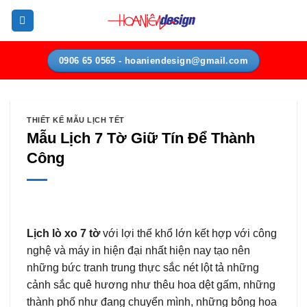
Bỏ
qua
nội
dung
0906 65 0565 - hoaniendesign@gmail.com
THIẾT KẾ MẪU LỊCH TẾT
Mẫu Lịch 7 Tờ Giữ Tín Để Thành
Công
Lịch lò xo 7 tờ
với lợi thế khổ lớn kết hợp với công
nghệ và máy in hiện đại nhất hiện nay tạo nên
những bức tranh trung thực sắc nét lột tả những
cảnh sắc quê hương như thêu hoa dệt gấm, những
thành phố như đang chuyển mình, những bông hoa