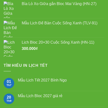
là:
tại
Bìa Lò Xo Giữa gắn Bloc Mai Vàng (HN-27)
750.000₫.
là:
550.000₫.
Mẫu Lịch Để Bàn Cuộc Sống Xanh (TLV-91)
Lịch Bloc 20×30 Cuộc Sống Xanh (HN-11)
300.000
₫
TÌM HIỂU IN LỊCH TẾT
Mẫu Lịch Tết 2027 Bính Ngọ
01
Th7
Không
có
bình
luận
Mẫu Lịch Bloc 2027 giá rẻ
20
ở
Mẫu
Th9
Không
Lịch
có
Tết
bình