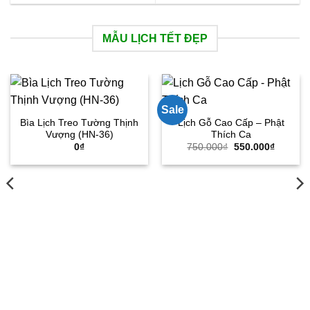
MẪU LỊCH TẾT ĐẸP
Sale
Bìa Lịch Treo Tường Thịnh
Lịch Gỗ Cao Cấp – Phật
Vượng (HN-36)
Thích Ca
Giá
Giá
0
₫
750.000
₫
550.000
₫
gốc
hiện
là:
tại
750.000₫.
là:
550.000