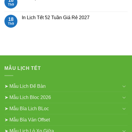
18
Giữa
ở
gắn
Mẫu
Th9
Không
bloc
Lịch
có
Để
bình
Bàn
luận
In Lịch Tết 52 Tuần Giá Rẻ 2027
18
Đẹp
ở
Mẫu
Th9
Không
Lịch
có
Lò
bình
Xo
luận
Gắn
ở
Bloc
In
2027
Lịch
Tết
52
Tuần
Giá
Rẻ
MẪU LỊCH TẾT
2027
➤ Mẫu Lịch Để Bàn
➤ Mẫu Lịch Bloc 2026
➤ Mẫu Bìa Lịch BLoc
➤ Mẫu Bìa Ván Offset
➤ Mẫu Lịch Lò Xo Giữa