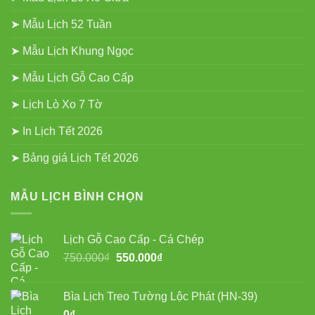
➤ Mẫu Lịch 52 Tuần
➤ Mẫu Lịch Khung Ngọc
➤ Mẫu Lịch Gỗ Cao Cấp
➤ Lịch Lò Xo 7 Tờ
➤ In Lịch Tết 2026
➤ Bảng giá Lịch Tết 2026
MẪU LỊCH BÌNH CHỌN
Lịch Gỗ Cao Cấp - Cá Chép
Giá
Giá
750.000
₫
550.000
₫
gốc
hiện
là:
tại
Bìa Lịch Treo Tường Lộc Phát (HN-39)
750.000₫.
là:
0
₫