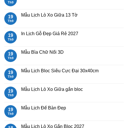
rẻ
Mẫu
Th9
Không
Lịch
có
Lò
bình
Xo
luận
Mẫu Lịch Lò Xo Giữa 13 Tờ
19
Giữa
ở
Gắn
Mẫu
Th9
Không
Bloc
lịch
có
2027
bloc
bình
đẹp
luận
In Lịch Gỗ Đẹp Giá Rẻ 2027
19
2027
ở
Mẫu
Th9
Không
Lịch
có
Lò
bình
Xo
luận
Mẫu Bìa Chữ Nổi 3D
19
Giữa
ở
13
In
Th9
Không
Tờ
Lịch
có
Gỗ
bình
Đẹp
luận
Mẫu Lịch Bloc Siêu Cực Đại 30x40cm
19
Giá
ở
Rẻ
Mẫu
Th9
Không
2027
Bìa
có
Chữ
bình
Nổi
luận
Mẫu Lịch Lò Xo Giữa gắn bloc
19
3D
ở
Mẫu
Th9
Không
Lịch
có
Bloc
bình
Siêu
luận
Mẫu Lịch Để Bàn Đẹp
19
Cực
ở
Đại
Mẫu
Th9
Không
30x40cm
Lịch
có
Lò
bình
Xo
luận
Mẫu Lịch Lò Xo Gắn Bloc 2027