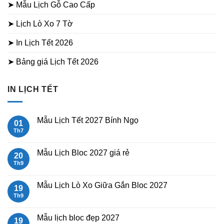
➤ Mẫu Lịch Gỗ Cao Cấp
➤ Lịch Lò Xo 7 Tờ
➤ In Lịch Tết 2026
➤ Bảng giá Lịch Tết 2026
IN LỊCH TẾT
Mẫu Lịch Tết 2027 Bính Ngọ
01
Th7
Không
có
bình
luận
Mẫu Lịch Bloc 2027 giá rẻ
20
ở
Mẫu
Th9
Không
Lịch
có
Tết
bình
2027
luận
Mẫu Lịch Lò Xo Giữa Gắn Bloc 2027
19
Bính
ở
Ngọ
Mẫu
Th9
Không
Lịch
có
Bloc
bình
2027
luận
Mẫu lịch bloc đẹp 2027
19
giá
ở