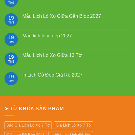
Mẫu
Th9
Không
Lịch
có
Tết
bình
2027
luận
Mẫu Lịch Lò Xo Giữa Gắn Bloc 2027
19
Bính
ở
Ngọ
Mẫu
Th9
Không
Lịch
có
Bloc
bình
2027
luận
Mẫu lịch bloc đẹp 2027
19
giá
ở
rẻ
Mẫu
Th9
Không
Lịch
có
Lò
bình
Xo
luận
Mẫu Lịch Lò Xo Giữa 13 Tờ
19
Giữa
ở
Gắn
Mẫu
Th9
Không
Bloc
lịch
có
2027
bloc
bình
đẹp
luận
In Lịch Gỗ Đẹp Giá Rẻ 2027
19
2027
ở
Mẫu
Th9
Không
Lịch
có
Lò
bình
Xo
luận
Giữa
ở
13
In
Tờ
Lịch
➤ TỪ KHÓA SẢN PHẨM
Gỗ
Đẹp
Giá
Rẻ
2027
Báo Giá Lịch Lò Xo 7 Tờ
Giá Lịch Lò Xo 7 Tờ
Giá Lịch Để Bàn 2025
In hình lên Lịch Để Bàn