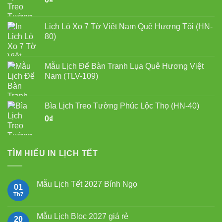
550.000₫.
Lịch Lò Xo 7 Tờ Việt Nam Quê Hương Tôi (HN-
80)
Mẫu Lịch Để Bàn Tranh Lụa Quê Hương Việt
Nam (TLV-109)
Bìa Lịch Treo Tường Phúc Lộc Thọ (HN-40)
0
₫
TÌM HIỂU IN LỊCH TẾT
Mẫu Lịch Tết 2027 Bính Ngọ
01
Th7
Không
có
bình
luận
Mẫu Lịch Bloc 2027 giá rẻ
20
ở