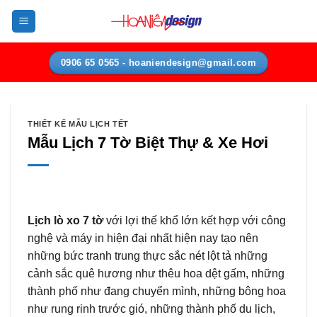
Bỏ
qua
nội
dung
0906 65 0565 - hoaniendesign@gmail.com
THIẾT KẾ MẪU LỊCH TẾT
Mẫu Lịch 7 Tờ Biệt Thự & Xe Hơi
Lịch lò xo 7 tờ
với lợi thế khổ lớn kết hợp với công
nghệ và máy in hiện đại nhất hiện nay tạo nên
những bức tranh trung thực sắc nét lột tả những
cảnh sắc quê hương như thêu hoa dệt gấm, những
thành phố như đang chuyển mình, những bông hoa
như rung rinh trước gió, những thành phố du lịch,