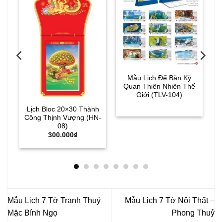
Mẫu Lịch Để Bàn Kỳ
Quan Thiên Nhiên Thế
Giới (TLV-104)
Lịch Bloc 20×30 Thành
)
Công Thịnh Vượng (HN-
08)
300.000
₫
Mẫu Lịch 7 Tờ Tranh Thuỷ
Mẫu Lịch 7 Tờ Nội Thất –
Mặc Bính Ngọ
Phong Thuỷ