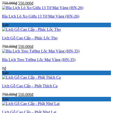
Giá
Giá
750.000
₫
550.000
₫
gốc
hiện
là:
tại
Bìa Lịch Lò Xo Giữa 13 Tờ Mai Vàng (HN-26)
750.000₫.
là:
550.000₫.
Sale
Lịch Gỗ Cao Cấp – Phúc Lộc Thọ
Giá
Giá
750.000
₫
550.000
₫
gốc
hiện
là:
tại
Bìa Lịch Treo Tường Lộc Mai Vàng (HN-35)
750.000₫.
là:
550.000₫.
0
₫
Sale
Lịch Gỗ Cao Cấp – Phật Thích Ca
Giá
Giá
750.000
₫
550.000
₫
gốc
hiện
Sale
là:
tại
750.000₫.
là:
Lịch Gỗ Cao Cấp – Phật Như Lai
550.000₫.