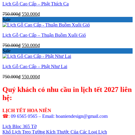
Lịch Gỗ Cao Cấp – Phật Thích Ca
550.000₫.
Giá
Giá
750.000
₫
550.000
₫
gốc
hiện
Sale
là:
tại
750.000₫.
là:
Lịch Gỗ Cao Cấp – Thuận Buồm Xuôi Gió
550.000₫.
Giá
Giá
750.000
₫
550.000
₫
gốc
hiện
Sale
là:
tại
750.000₫.
là:
Lịch Gỗ Cao Cấp – Phật Như Lai
550.000₫.
Giá
Giá
750.000
₫
550.000
₫
gốc
hiện
là:
tại
Quý khách có nhu cầu in lịch tết 2027 liên
750.000₫.
là:
hệ:
550.000₫.
LỊCH TẾT HOA NIÊN
☎:
09 6565 0565 – Email: hoaniendesign@gmail.com
Lịch Bloc 365 Tờ
Khổ Lịch Treo Tường Kích Thước Của Các Loại Lịch