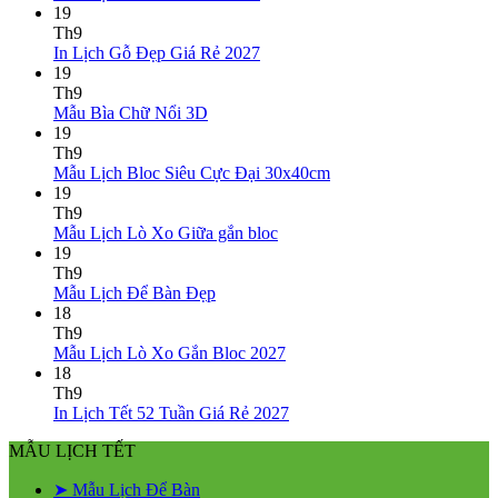
ở
rẻ
Lò
có
19
Mẫu
Xo
bình
Th9
lịch
Giữa
luận
Không
In Lịch Gỗ Đẹp Giá Rẻ 2027
bloc
ở
Gắn
có
19
đẹp
Mẫu
Bloc
bình
Th9
2027
Lịch
2027
Không
luận
Mẫu Bìa Chữ Nổi 3D
Lò
ở
có
19
Xo
In
bình
Th9
Giữa
Lịch
luận
Không
Mẫu Lịch Bloc Siêu Cực Đại 30x40cm
ở
13
Gỗ
có
19
Mẫu
Tờ
Đẹp
bình
Th9
Bìa
Giá
Không
luận
Mẫu Lịch Lò Xo Giữa gắn bloc
Chữ
Rẻ
ở
có
19
Nổi
2027
Mẫu
bình
Th9
3D
Lịch
Không
luận
Mẫu Lịch Để Bàn Đẹp
ở
Bloc
có
18
Mẫu
Siêu
bình
Th9
Lịch
Cực
luận
Không
Mẫu Lịch Lò Xo Gắn Bloc 2027
ở
Lò
Đại
có
18
Mẫu
Xo
30x40cm
bình
Th9
Lịch
Giữa
luận
Không
In Lịch Tết 52 Tuần Giá Rẻ 2027
Để
gắn
ở
có
MẪU LỊCH TẾT
Bàn
bloc
Mẫu
bình
Đẹp
Lịch
luận
➤ Mẫu Lịch Để Bàn
Lò
ở