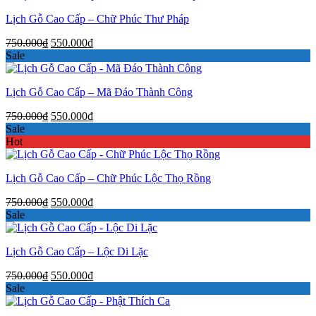
750.000₫.
là:
Lịch Gỗ Cao Cấp – Chữ Phúc Thư Pháp
550.000₫.
Giá
Giá
750.000
₫
550.000
₫
gốc
hiện
Sale
là:
tại
750.000₫.
là:
Lịch Gỗ Cao Cấp – Mã Đáo Thành Công
550.000₫.
Giá
Giá
750.000
₫
550.000
₫
gốc
hiện
Sale
là:
tại
Hot
750.000₫.
là:
550.000₫.
Lịch Gỗ Cao Cấp – Chữ Phúc Lộc Thọ Rồng
Giá
Giá
750.000
₫
550.000
₫
gốc
hiện
Sale
là:
tại
750.000₫.
là:
Lịch Gỗ Cao Cấp – Lộc Di Lặc
550.000₫.
Giá
Giá
750.000
₫
550.000
₫
gốc
hiện
Sale
là:
tại
750.000₫.
là: