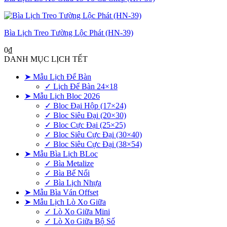
Bìa Lịch Treo Tường Lộc Phát (HN-39)
0
₫
DANH MỤC LỊCH TẾT
➤ Mẫu Lịch Để Bàn
✓ Lịch Để Bàn 24×18
➤ Mẫu Lịch Bloc 2026
✓ Bloc Đại Hộp (17×24)
✓ Bloc Siêu Đại (20×30)
✓ Bloc Cực Đại (25×25)
✓ Bloc Siêu Cực Đại (30×40)
✓ Bloc Siêu Cực Đại (38×54)
➤ Mẫu Bìa Lịch BLoc
✓ Bìa Metalize
✓ Bìa Bế Nổi
✓ Bìa Lịch Nhựa
➤ Mẫu Bìa Ván Offset
➤ Mẫu Lịch Lò Xo Giữa
✓ Lò Xo Giữa Mini
✓ Lò Xo Giữa Bộ Số