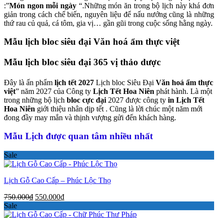
:”
Món ngon mỗi ngày
“.Những món ăn trong bộ lịch này khá đơn
giản trong cách chế biến, nguyên liệu để nấu nướng cũng là những
thứ rau củ quả, cá tôm, gia vị… gần gũi trong cuộc sống hằng ngày.
Mẫu lịch bloc siêu đại Văn hoá ẩm thực việt
Mẫu lịch bloc siêu đại 365 vị thảo dược
Đây là ấn phẩm
lịch tết 2027
Lịch bloc Siêu Đại
Văn hoá ẩm thực
việt
” năm 2027 của Công ty
Lịch Tết Hoa Niên
phát hành. Là một
trong những bộ lịch
bloc cực đại
2027 được công ty
in Lịch Tết
Hoa Niên
giới thiệu nhân dịp tết . Cũng là lời chúc một năm mới
đong đầy may mắn và thịnh vượng gửi đến khách hàng.
Mẫu Lịch được quan tâm nhiều nhất
Sale
Lịch Gỗ Cao Cấp – Phúc Lộc Thọ
Giá
Giá
750.000
₫
550.000
₫
gốc
hiện
Sale
là:
tại