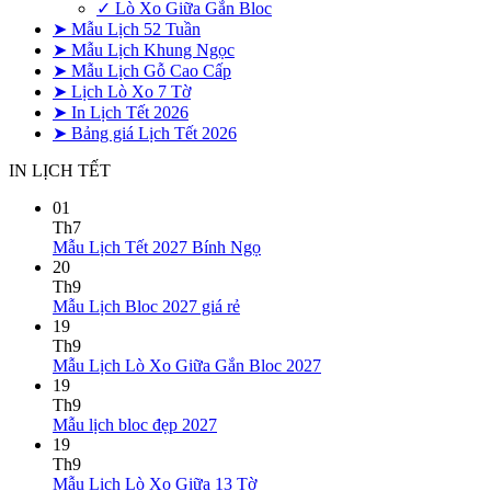
✓ Lò Xo Giữa Gắn Bloc
➤ Mẫu Lịch 52 Tuần
➤ Mẫu Lịch Khung Ngọc
➤ Mẫu Lịch Gỗ Cao Cấp
➤ Lịch Lò Xo 7 Tờ
➤ In Lịch Tết 2026
➤ Bảng giá Lịch Tết 2026
IN LỊCH TẾT
01
Th7
Không
Mẫu Lịch Tết 2027 Bính Ngọ
có
20
bình
Th9
Không
luận
Mẫu Lịch Bloc 2027 giá rẻ
ở
có
19
Mẫu
bình
Th9
Lịch
luận
Không
Mẫu Lịch Lò Xo Giữa Gắn Bloc 2027
ở
Tết
có
19
Mẫu
2027
bình
Th9
Lịch
Bính
Không
luận
Mẫu lịch bloc đẹp 2027
Bloc
Ngọ
ở
có
19
2027
Mẫu
bình
Th9
giá
Lịch
luận
Không
Mẫu Lịch Lò Xo Giữa 13 Tờ