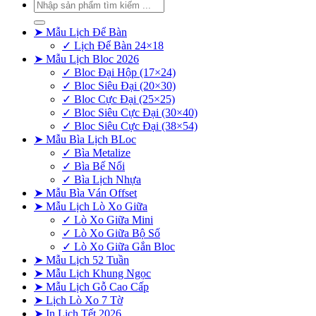
Tìm
kiếm:
➤ Mẫu Lịch Để Bàn
✓ Lịch Để Bàn 24×18
➤ Mẫu Lịch Bloc 2026
✓ Bloc Đại Hộp (17×24)
✓ Bloc Siêu Đại (20×30)
✓ Bloc Cực Đại (25×25)
✓ Bloc Siêu Cực Đại (30×40)
✓ Bloc Siêu Cực Đại (38×54)
➤ Mẫu Bìa Lịch BLoc
✓ Bìa Metalize
✓ Bìa Bế Nổi
✓ Bìa Lịch Nhựa
➤ Mẫu Bìa Ván Offset
➤ Mẫu Lịch Lò Xo Giữa
✓ Lò Xo Giữa Mini
✓ Lò Xo Giữa Bộ Số
✓ Lò Xo Giữa Gắn Bloc
➤ Mẫu Lịch 52 Tuần
➤ Mẫu Lịch Khung Ngọc
➤ Mẫu Lịch Gỗ Cao Cấp
➤ Lịch Lò Xo 7 Tờ
➤ In Lịch Tết 2026