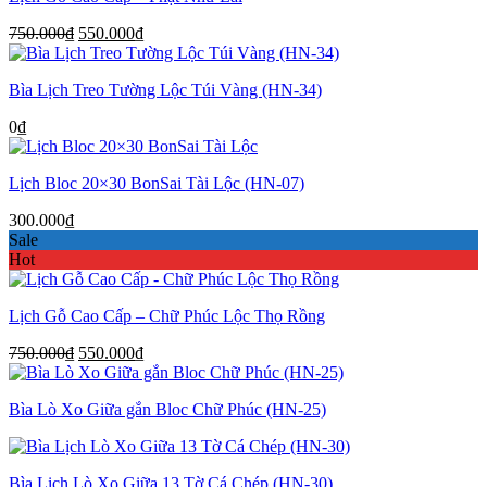
Giá
Giá
750.000
₫
550.000
₫
gốc
hiện
là:
tại
Bìa Lịch Treo Tường Lộc Túi Vàng (HN-34)
750.000₫.
là:
550.000₫.
0
₫
Lịch Bloc 20×30 BonSai Tài Lộc (HN-07)
300.000
₫
Sale
Hot
Lịch Gỗ Cao Cấp – Chữ Phúc Lộc Thọ Rồng
Giá
Giá
750.000
₫
550.000
₫
gốc
hiện
là:
tại
Bìa Lò Xo Giữa gắn Bloc Chữ Phúc (HN-25)
750.000₫.
là:
550.000₫.
Bìa Lịch Lò Xo Giữa 13 Tờ Cá Chép (HN-30)