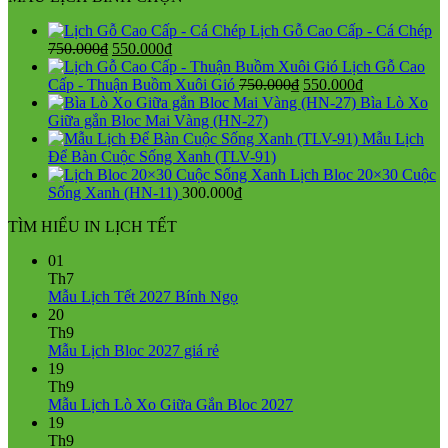
Lịch Gỗ Cao Cấp - Cá Chép
Giá
Giá
750.000
₫
550.000
₫
gốc
hiện
Lịch Gỗ Cao
là:
tại
Giá
Giá
Cấp - Thuận Buồm Xuôi Gió
750.000
₫
550.000
₫
750.000₫.
là:
gốc
hiện
Bìa Lò Xo
550.000₫.
là:
tại
Giữa gắn Bloc Mai Vàng (HN-27)
750.000₫.
là:
Mẫu Lịch
550.000₫.
Để Bàn Cuộc Sống Xanh (TLV-91)
Lịch Bloc 20×30 Cuộc
Sống Xanh (HN-11)
300.000
₫
TÌM HIỂU IN LỊCH TẾT
01
Th7
Không
Mẫu Lịch Tết 2027 Bính Ngọ
có
20
bình
Th9
Không
luận
Mẫu Lịch Bloc 2027 giá rẻ
ở
có
19
Mẫu
bình
Th9
Lịch
luận
Không
Mẫu Lịch Lò Xo Giữa Gắn Bloc 2027
ở
Tết
có
19
Mẫu
2027
bình
Th9