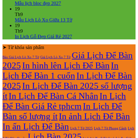
Lịch
Bính
Không
luận
Mẫu lịch bloc đẹp 2027
Bloc
Ngọ
ở
có
19
2027
Mẫu
bình
Th9
giá
Lịch
luận
Không
Mẫu Lịch Lò Xo Giữa 13 Tờ
ở
rẻ
Lò
có
19
Mẫu
Xo
bình
Th9
lịch
Giữa
luận
Không
In Lịch Gỗ Đẹp Giá Rẻ 2027
bloc
ở
Gắn
có
đẹp
Mẫu
Bloc
➤ Từ khóa sản phẩm
bình
2027
Lịch
2027
luận
Giá Lịch Để Bàn
Báo Giá Lịch Lò Xo 7 Tờ
Giá Lịch Lò Xo 7 Tờ
Lò
ở
2025
In hình lên Lịch Để Bàn
In
Xo
In
Giữa
Lịch
Lịch Để Bàn 1 cuốn
In Lịch Để Bàn
13
Gỗ
Tờ
Đẹp
2025
In Lịch Để Bàn 2025 số lượng
Giá
Rẻ
ít
In Lịch Để Bàn Cá Nhân
In Lịch
2027
Để Bàn Giá Rẻ tphcm
In Lịch Để
Bàn số lượng ít
In ảnh Lịch Để Bàn
In ấn Lịch Để Bàn
Lịch 7 Tờ Phong Cảnh
Lịch
Lịch 7 Tờ 2025
Lịch Bàn 2025