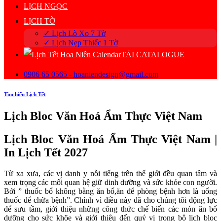
LỊCH NGỌC
LỊCH TỜ
✓ Lịch Lò Xo 7 Tờ
✓ Lịch Nẹp Thiếc 1 Tờ
TẢI CATALOGUE
0906 65 0565 - hoaniendesign@gmail.com
Tìm hiểu Lịch Tết
Lịch Bloc Văn Hoá Ẩm Thực Việt Nam
Lịch Bloc Văn Hoá Ẩm Thực Việt Nam |
In Lịch Tết 2027
Từ xa xưa, các vị danh y nỗi tiếng trên thế giới đều quan tâm và
xem trọng các mối quan hệ giữ dinh dưỡng và sức khỏe con người.
Bởi ” thuốc bổ không bằng ăn bổ,ăn để phòng bệnh hơn là uống
thuốc để chữa bệnh”. Chính vì điều này đã cho chúng tôi động lực
để sưu tầm, giới thiệu những công thức chế biến các món ăn bổ
dưỡng cho sức khõe và giới thiệu đến quý vị trong bộ lịch bloc