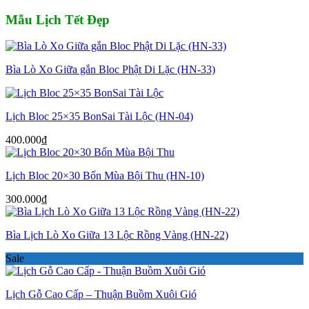
Mẫu Lịch Tết Đẹp
Bìa Lò Xo Giữa gắn Bloc Phật Di Lặc (HN-33)
Lịch Bloc 25×35 BonSai Tài Lộc (HN-04)
400.000
₫
Lịch Bloc 20×30 Bốn Mùa Bội Thu (HN-10)
300.000
₫
Bìa Lịch Lò Xo Giữa 13 Lộc Rồng Vàng (HN-22)
Sale
Lịch Gỗ Cao Cấp – Thuận Buồm Xuôi Gió