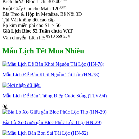
Kích thước Bloc Lịch: 30×40
gsm
Ruột Giấy Couche Matt: 120
Bìa Treo & Hộp In Metalize, Bế Nổi 3D
Túi Vải không dệt cao cấp
Ép kim miễn phí cho SL > 50
Giá Lịch Bloc 52 Tuần chưa VAT
0913 559 554
Vận chuyển: Liên hệ:
Mẫu Lịch Tết Mua Nhiều
Mẫu Lịch Để Bàn Khơi Nguồn Tài Lộc (HN-78)
Mẫu Lịch Để Bàn Thông Điệp Cuộc Sống (TLV-94)
0
₫
Bìa Lò Xo Giữa gắn Bloc Phúc Lộc Thọ (HN-29)