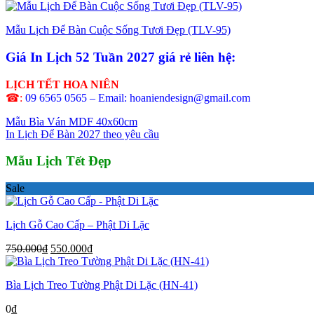
Mẫu Lịch Để Bàn Cuộc Sống Tươi Đẹp (TLV-95)
Giá In Lịch 52 Tuần 2027 giá rẻ liên hệ:
LỊCH TẾT HOA NIÊN
☎:
09 6565 0565 – Email: hoaniendesign@gmail.com
Mẫu Bìa Ván MDF 40x60cm
In Lịch Để Bàn 2027 theo yêu cầu
Mẫu Lịch Tết Đẹp
Sale
Lịch Gỗ Cao Cấp – Phật Di Lặc
Giá
Giá
750.000
₫
550.000
₫
gốc
hiện
là:
tại
Bìa Lịch Treo Tường Phật Di Lặc (HN-41)
750.000₫.
là:
550.000₫.
0
₫