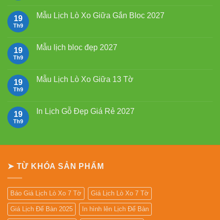
Tết
bình
2027
luận
Mẫu Lịch Lò Xo Giữa Gắn Bloc 2027
19
Bính
ở
Ngọ
Mẫu
Th9
Không
Lịch
có
Bloc
bình
2027
luận
Mẫu lịch bloc đẹp 2027
19
giá
ở
rẻ
Mẫu
Th9
Không
Lịch
có
Lò
bình
Xo
luận
Mẫu Lịch Lò Xo Giữa 13 Tờ
19
Giữa
ở
Gắn
Mẫu
Th9
Không
Bloc
lịch
có
2027
bloc
bình
đẹp
luận
In Lịch Gỗ Đẹp Giá Rẻ 2027
19
2027
ở
Mẫu
Th9
Không
Lịch
có
Lò
bình
Xo
luận
Giữa
ở
13
In
Tờ
Lịch
➤ TỪ KHÓA SẢN PHẨM
Gỗ
Đẹp
Giá
Rẻ
2027
Báo Giá Lịch Lò Xo 7 Tờ
Giá Lịch Lò Xo 7 Tờ
Giá Lịch Để Bàn 2025
In hình lên Lịch Để Bàn