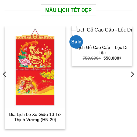
MẪU LỊCH TẾT ĐẸP
 Di
Giá
hiện
ại
à:
550.000₫.
Bìa Lò Xo Giữa gắn Bloc
Lịch Bloc 20×30 Bốn Mù
Mai Vàng (HN-27)
Bội Thu (HN-10)
300.000
₫