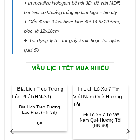
+ In metalize Hologam bế nổi 3D, đế ván MDF,
bìa treo có khoảng trống ép kim logo + tên cty
+ Gắn được 3 loại bloc: bloc đại 14.5×20.5cm,
bloc lỡ 12x18cm
+ Túi đựng lịch : túi giấy kraft hoặc túi nylon
quai đỏ
MẪU LỊCH TẾT MUA NHIỀU
Bìa Lịch Treo Tường
Lộc Phát (HN-39)
Lịch Lò Xo 7 Tờ Việt
Nam Quê Hương Tôi
0
₫
(HN-80)