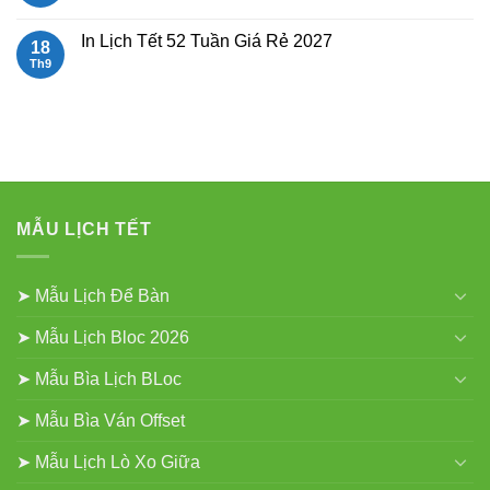
bloc
Lịch
có
Để
bình
Bàn
luận
In Lịch Tết 52 Tuần Giá Rẻ 2027
18
Đẹp
ở
Mẫu
Th9
Không
Lịch
có
Lò
bình
Xo
luận
Gắn
ở
Bloc
In
2027
Lịch
Tết
52
Tuần
Giá
Rẻ
MẪU LỊCH TẾT
2027
➤ Mẫu Lịch Để Bàn
➤ Mẫu Lịch Bloc 2026
➤ Mẫu Bìa Lịch BLoc
➤ Mẫu Bìa Ván Offset
➤ Mẫu Lịch Lò Xo Giữa