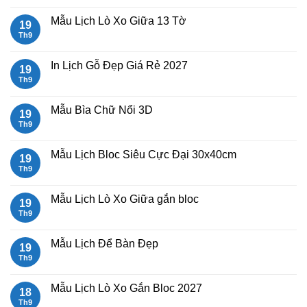
Lò
bình
Xo
luận
Mẫu Lịch Lò Xo Giữa 13 Tờ
19
Giữa
ở
Gắn
Mẫu
Th9
Không
Bloc
lịch
có
2027
bloc
bình
đẹp
luận
In Lịch Gỗ Đẹp Giá Rẻ 2027
19
2027
ở
Mẫu
Th9
Không
Lịch
có
Lò
bình
Xo
luận
Mẫu Bìa Chữ Nổi 3D
19
Giữa
ở
13
In
Th9
Không
Tờ
Lịch
có
Gỗ
bình
Đẹp
luận
Mẫu Lịch Bloc Siêu Cực Đại 30x40cm
19
Giá
ở
Rẻ
Mẫu
Th9
Không
2027
Bìa
có
Chữ
bình
Nổi
luận
Mẫu Lịch Lò Xo Giữa gắn bloc
19
3D
ở
Mẫu
Th9
Không
Lịch
có
Bloc
bình
Siêu
luận
Mẫu Lịch Để Bàn Đẹp
19
Cực
ở
Đại
Mẫu
Th9
Không
30x40cm
Lịch
có
Lò
bình
Xo
luận
Mẫu Lịch Lò Xo Gắn Bloc 2027
18
Giữa
ở
gắn
Mẫu
Th9
Không