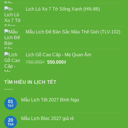
Lịch Lò Xo 7 Tờ Sống Xanh (HN-86)
Mẫu Lịch Để Bàn Sắc Màu Thế Giới (TLV-102)
Lịch Gỗ Cao Cấp - Mẹ Quan Âm
Giá
Giá
750.000
₫
550.000
₫
gốc
hiện
là:
tại
750.000₫.
là:
TÌM HIỂU IN LỊCH TẾT
550.000₫.
Mẫu Lịch Tết 2027 Bính Ngọ
01
Th7
Không
có
bình
luận
Mẫu Lịch Bloc 2027 giá rẻ
20
ở
Mẫu
Th9
Không
Lịch
có