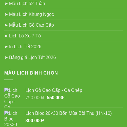
➤ Mẫu Lịch 52 Tuần
➤ Mẫu Lịch Khung Ngọc
➤ Mẫu Lịch Gỗ Cao Cấp
➤ Lịch Lò Xo 7 Tờ
➤ In Lịch Tết 2026
➤ Bảng giá Lịch Tết 2026
MẪU LỊCH BÌNH CHỌN
Lịch Gỗ Cao Cấp - Cá Chép
Giá
Giá
750.000
₫
550.000
₫
gốc
hiện
là:
tại
Lịch Bloc 20×30 Bốn Mùa Bội Thu (HN-10)
750.000₫.
là:
300.000
₫
550.000₫.