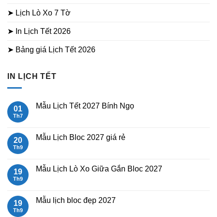
➤ Lịch Lò Xo 7 Tờ
➤ In Lịch Tết 2026
➤ Bảng giá Lịch Tết 2026
IN LỊCH TẾT
Mẫu Lịch Tết 2027 Bính Ngọ
01
Th7
Không
có
bình
luận
Mẫu Lịch Bloc 2027 giá rẻ
20
ở
Mẫu
Th9
Không
Lịch
có
Tết
bình
2027
luận
Mẫu Lịch Lò Xo Giữa Gắn Bloc 2027
19
Bính
ở
Ngọ
Mẫu
Th9
Không
Lịch
có
Bloc
bình
2027
luận
Mẫu lịch bloc đẹp 2027
19
giá
ở
rẻ
Mẫu
Th9
Không
Lịch
có