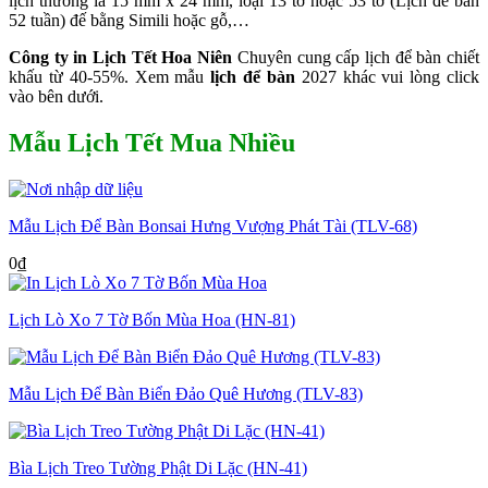
lịch thường là 15 mm x 24 mm, loại 13 tờ hoặc 53 tờ (Lịch để bàn
52 tuần) đế bằng Simili hoặc gỗ,…
Công ty in Lịch Tết Hoa Niên
Chuyên cung cấp lịch để bàn chiết
khấu từ 40-55%. Xem mẫu
lịch để bàn
2027 khác vui lòng click
vào bên dưới.
Mẫu Lịch Tết Mua Nhiều
Mẫu Lịch Để Bàn Bonsai Hưng Vượng Phát Tài (TLV-68)
0
₫
Lịch Lò Xo 7 Tờ Bốn Mùa Hoa (HN-81)
Mẫu Lịch Để Bàn Biển Đảo Quê Hương (TLV-83)
Bìa Lịch Treo Tường Phật Di Lặc (HN-41)