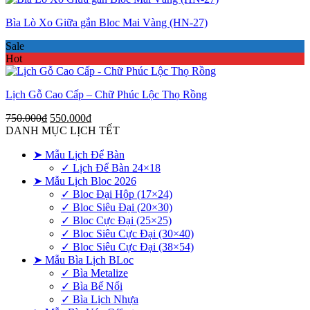
là:
tại
Bìa Lò Xo Giữa gắn Bloc Mai Vàng (HN-27)
750.000₫.
là:
550.000₫.
Sale
Hot
Lịch Gỗ Cao Cấp – Chữ Phúc Lộc Thọ Rồng
Giá
Giá
750.000
₫
550.000
₫
gốc
hiện
DANH MỤC LỊCH TẾT
là:
tại
➤ Mẫu Lịch Để Bàn
750.000₫.
là:
550.000₫.
✓ Lịch Để Bàn 24×18
➤ Mẫu Lịch Bloc 2026
✓ Bloc Đại Hộp (17×24)
✓ Bloc Siêu Đại (20×30)
✓ Bloc Cực Đại (25×25)
✓ Bloc Siêu Cực Đại (30×40)
✓ Bloc Siêu Cực Đại (38×54)
➤ Mẫu Bìa Lịch BLoc
✓ Bìa Metalize
✓ Bìa Bế Nổi
✓ Bìa Lịch Nhựa