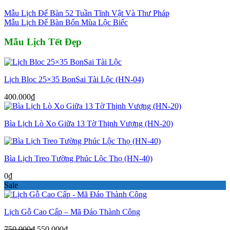
550.000₫.
Mẫu Lịch Để Bàn 52 Tuần Tĩnh Vật Và Thư Pháp
Mẫu Lịch Để Bàn Bốn Mùa Lộc Biếc
Mẫu Lịch Tết Đẹp
Lịch Bloc 25×35 BonSai Tài Lộc (HN-04)
400.000
₫
Bìa Lịch Lò Xo Giữa 13 Tờ Thịnh Vượng (HN-20)
Bìa Lịch Treo Tường Phúc Lộc Thọ (HN-40)
0
₫
Sale
Lịch Gỗ Cao Cấp – Mã Đáo Thành Công
Giá
Giá
750.000
₫
550.000
₫