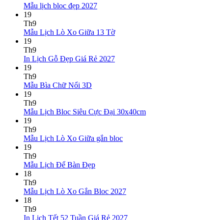
Lịch
Bính
Không
luận
Mẫu lịch bloc đẹp 2027
Bloc
Ngọ
ở
có
19
2027
Mẫu
bình
Th9
giá
Lịch
luận
Không
Mẫu Lịch Lò Xo Giữa 13 Tờ
ở
rẻ
Lò
có
19
Mẫu
Xo
bình
Th9
lịch
Giữa
luận
Không
In Lịch Gỗ Đẹp Giá Rẻ 2027
bloc
ở
Gắn
có
19
đẹp
Mẫu
Bloc
bình
Th9
2027
Lịch
2027
Không
luận
Mẫu Bìa Chữ Nổi 3D
Lò
ở
có
19
Xo
In
bình
Th9
Giữa
Lịch
luận
Không
Mẫu Lịch Bloc Siêu Cực Đại 30x40cm
ở
13
Gỗ
có
19
Mẫu
Tờ
Đẹp
bình
Th9
Bìa
Giá
Không
luận
Mẫu Lịch Lò Xo Giữa gắn bloc
Chữ
Rẻ
ở
có
19
Nổi
2027
Mẫu
bình
Th9
3D
Lịch
Không
luận
Mẫu Lịch Để Bàn Đẹp
ở
Bloc
có
18
Mẫu
Siêu
bình
Th9
Lịch
Cực
luận
Không
Mẫu Lịch Lò Xo Gắn Bloc 2027
ở
Lò
Đại
có
18
Mẫu
Xo
30x40cm
bình
Th9
Lịch
Giữa
luận
Không
In Lịch Tết 52 Tuần Giá Rẻ 2027