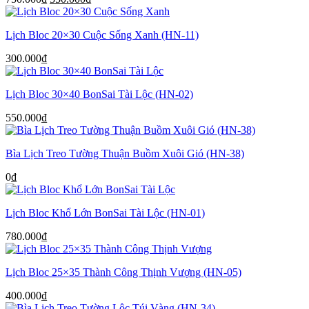
gốc
hiện
là:
tại
Lịch Bloc 20×30 Cuộc Sống Xanh (HN-11)
750.000₫.
là:
550.000₫.
300.000
₫
Lịch Bloc 30×40 BonSai Tài Lộc (HN-02)
550.000
₫
Bìa Lịch Treo Tường Thuận Buồm Xuôi Gió (HN-38)
0
₫
Lịch Bloc Khổ Lớn BonSai Tài Lộc (HN-01)
780.000
₫
Lịch Bloc 25×35 Thành Công Thịnh Vượng (HN-05)
400.000
₫