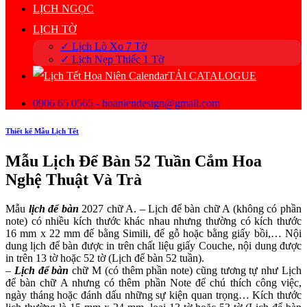
LỊCH NGỌC
LỊCH TỜ
✓ Lịch Lò Xo 7 Tờ
✓ Lịch Nẹp Thiếc 1 Tờ
TẢI CATALOGUE
0906 65 0565 - hoaniendesign@gmail.com
Thiết kế Mẫu Lịch Tết
Mẫu Lịch Để Bàn 52 Tuần Cắm Hoa
Nghệ Thuật Và Trà
Mẫu
lịch để bàn
2027 chữ A. – Lịch để bàn chữ A (không có phần
note) có nhiều kích thước khác nhau nhưng thường có kích thước
16 mm x 22 mm đế bằng Simili, đế gỗ hoặc bằng giấy bồi,… Nội
dung lịch để bàn được in trên chất liệu giấy Couche, nội dung được
in trên 13 tờ hoặc 52 tờ (Lịch để bàn 52 tuần).
–
Lịch để bàn
chữ M (có thêm phần note) cũng tương tự như Lịch
để bàn chữ A nhưng có thêm phần Note để chú thích công việc,
ngày tháng hoặc đánh dấu những sự kiện quan trọng… Kích thước