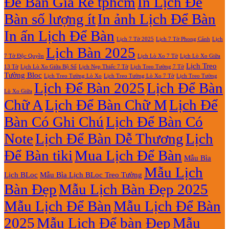
Để Bàn Giá Rẻ tphcm
In Lịch Để
Bàn số lượng ít
In ảnh Lịch Để Bàn
In ấn Lịch Để Bàn
Lịch 7 Tờ Phong Cảnh
Lịch
Lịch 7 Tờ 2025
Lịch Bàn 2025
7 Tờ Độc Quyền
Lịch Lò Xo 7 Tờ
Lịch Lò Xo Giữa
Lịch Treo
Lịch Nẹp Thiếc 7 Tờ
Lịch Treo Tường 7 Tờ
13 Tờ
Lịch Lò Xo Giữa Bộ Số
Tường Bloc
Lịch Treo Tường Lò Xo 7 Tờ
Lịch Treo Tường Lò Xo
Lịch Treo Tường
Lịch Để Bàn 2025
Lịch Để Bàn
Lò Xo Giữa
Chữ A
Lịch Để Bàn Chữ M
Lịch Để
Bàn Có Ghi Chú
Lịch Để Bàn Có
Note
Lịch Để Bàn Dễ Thương
Lịch
Để Bàn tiki
Mua Lịch Để Bàn
Mẫu Bìa
Mẫu Lịch
Lịch BLoc
Mẫu Bìa Lịch BLoc Treo Tường
Bàn Đẹp
Mẫu Lịch Bàn Đẹp 2025
Mẫu Lịch Để Bàn
Mẫu Lịch Để Bàn
2025
Mẫu Lịch Để bàn Đẹp
Mẫu