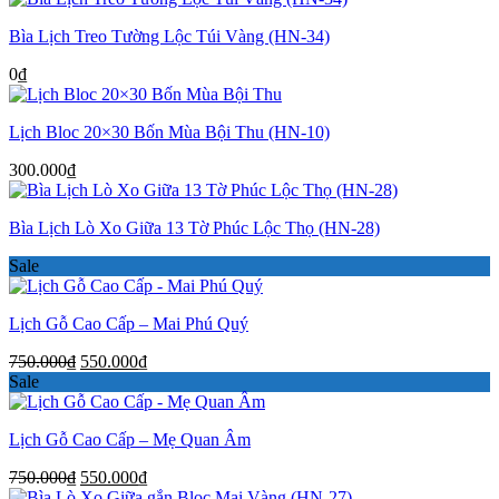
Bìa Lịch Treo Tường Lộc Túi Vàng (HN-34)
0
₫
Lịch Bloc 20×30 Bốn Mùa Bội Thu (HN-10)
300.000
₫
Bìa Lịch Lò Xo Giữa 13 Tờ Phúc Lộc Thọ (HN-28)
Sale
Lịch Gỗ Cao Cấp – Mai Phú Quý
Giá
Giá
750.000
₫
550.000
₫
gốc
hiện
Sale
là:
tại
750.000₫.
là:
Lịch Gỗ Cao Cấp – Mẹ Quan Âm
550.000₫.
Giá
Giá
750.000
₫
550.000
₫
gốc
hiện