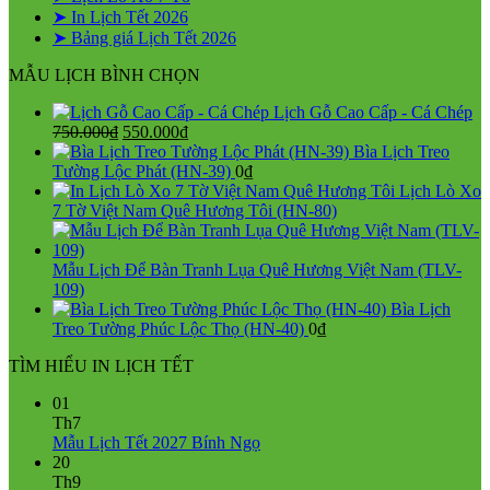
➤ In Lịch Tết 2026
➤ Bảng giá Lịch Tết 2026
MẪU LỊCH BÌNH CHỌN
Lịch Gỗ Cao Cấp - Cá Chép
Giá
Giá
750.000
₫
550.000
₫
gốc
hiện
Bìa Lịch Treo
là:
tại
Tường Lộc Phát (HN-39)
0
₫
750.000₫.
là:
Lịch Lò Xo
550.000₫.
7 Tờ Việt Nam Quê Hương Tôi (HN-80)
Mẫu Lịch Để Bàn Tranh Lụa Quê Hương Việt Nam (TLV-
109)
Bìa Lịch
Treo Tường Phúc Lộc Thọ (HN-40)
0
₫
TÌM HIỂU IN LỊCH TẾT
01
Th7
Không
Mẫu Lịch Tết 2027 Bính Ngọ
có
20
bình
Th9