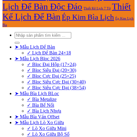
Lịch Để Bàn Độc Đáo
Thiết
Thiết Kê Lịch 7 Tờ
Kế Lịch Để Bàn
Ép Kim Bìa Lịch
Ép Kim Lịch
Bìa
Tìm
kiếm:
➤ Mẫu Lịch Để Bàn
✓ Lịch Để Bàn 24×18
➤ Mẫu Lịch Bloc 2026
✓ Bloc Đại Hộp (17×24)
✓ Bloc Siêu Đại (20×30)
✓ Bloc Cực Đại (25×25)
✓ Bloc Siêu Cực Đại (30×40)
✓ Bloc Siêu Cực Đại (38×54)
➤ Mẫu Bìa Lịch BLoc
✓ Bìa Metalize
✓ Bìa Bế Nổi
✓ Bìa Lịch Nhựa
➤ Mẫu Bìa Ván Offset
➤ Mẫu Lịch Lò Xo Giữa
✓ Lò Xo Giữa Mini
✓ Lò Xo Giữa Bộ Số