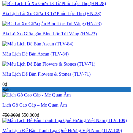
Bìa Lịch Lò Xo Giữa 13 Tờ Phúc Lộc Thọ (HN-28)
Bìa Lò Xo Giữa gắn Bloc Lộc Túi Vàng (HN-23)
Mẫu Lịch Để Bàn Asean (TLV-84)
Mẫu Lịch Để Bàn Flowers & Stones (TLV-71)
0
₫
Sale
Lịch Gỗ Cao Cấp – Mẹ Quan Âm
Giá
Giá
750.000
₫
550.000
₫
gốc
hiện
là:
tại
Mẫu Lịch Để Bàn Tranh Lụa Quê Hương Việt Nam (TLV-109)
750.000₫.
là: