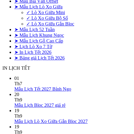
➤ Mẫu Bìa Ván Offset
➤ Mẫu Lịch Lò Xo Giữa
✓ Lò Xo Giữa Mini
✓ Lò Xo Giữa Bộ Số
✓ Lò Xo Giữa Gắn Bloc
➤ Mẫu Lịch 52 Tuần
➤ Mẫu Lịch Khung Ngọc
➤ Mẫu Lịch Gỗ Cao Cấp
➤ Lịch Lò Xo 7 Tờ
➤ In Lịch Tết 2026
➤ Bảng giá Lịch Tết 2026
IN LỊCH TẾT
01
Th7
Không
Mẫu Lịch Tết 2027 Bính Ngọ
có
20
bình
Th9
Không
luận
Mẫu Lịch Bloc 2027 giá rẻ
ở
có
19
Mẫu
bình
Th9
Lịch
luận
Không
Mẫu Lịch Lò Xo Giữa Gắn Bloc 2027
ở
Tết
có
19
Mẫu
2027
bình
Th9