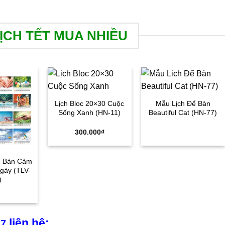
ỊCH TẾT MUA NHIỀU
Lịch Bloc 20×30 Cuộc
Mẫu Lịch Để Bàn
Sống Xanh (HN-11)
Beautiful Cat (HN-77)
300.000
₫
ể Bàn Cảm
gày (TLV-
)
liên hệ:
27