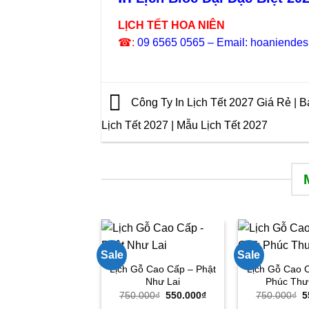
LỊCH TẾT HOA NIÊN
☎:
09 6565 0565 – Email: hoaniende
Công Ty In Lịch Tết 2027 Giá Rẻ | B
Lịch Tết 2027 | Mẫu Lịch Tết 2027
Sale
Sale
Lịch Gỗ Cao Cấp – Phật
Lịch Gỗ Cao 
Như Lai
Phúc Thư
Giá
Giá
G
750.000
₫
550.000
₫
750.000
₫
5
gốc
hiện
g