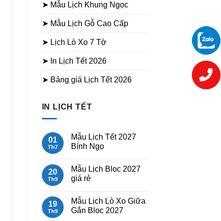
➤ Mẫu Lịch Khung Ngọc
➤ Mẫu Lịch Gỗ Cao Cấp
➤ Lịch Lò Xo 7 Tờ
➤ In Lịch Tết 2026
➤ Bảng giá Lịch Tết 2026
IN LỊCH TẾT
Mẫu Lịch Tết 2027
01
Bính Ngọ
Th7
Không
có
Mẫu Lịch Bloc 2027
bình
20
luận
giá rẻ
Th9
ở
Mẫu
Không
Lịch
có
Mẫu Lịch Lò Xo Giữa
Tết
bình
19
2027
luận
Gắn Bloc 2027
Th9
Bính
ở
Ngọ
Mẫu
Không