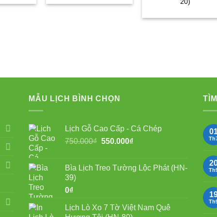
20)
:
tại
là:
tại
50.000₫.
là:
750.000₫.
là:
550.000₫.
550.000₫.
MẪU LỊCH BÌNH CHỌN
TÌM
Lịch Gỗ Cao Cấp - Cá Chép
0
Th
Giá
Giá
750.000
₫
550.000
₫
gốc
hiện
là:
tại
2
Bìa Lịch Treo Tường Lộc Phát (HN-
750.000₫.
là:
Th
39)
550.000₫.
0
₫
1
Th
Lịch Lò Xo 7 Tờ Việt Nam Quê