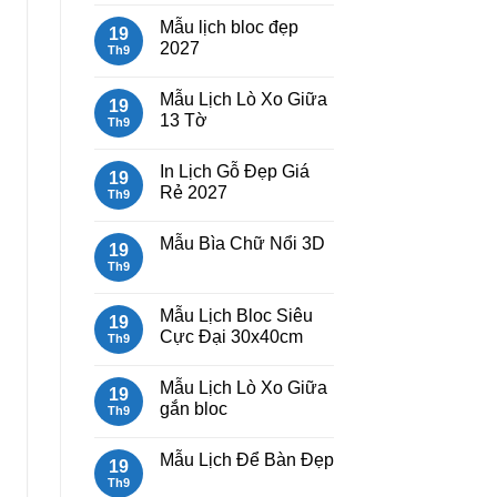
Lịch
có
Mẫu lịch bloc đẹp
Bloc
bình
19
2027
luận
2027
Th9
giá
ở
rẻ
Mẫu
Không
Lịch
có
Mẫu Lịch Lò Xo Giữa
Lò
bình
19
Xo
luận
13 Tờ
Th9
Giữa
ở
Gắn
Mẫu
Không
Bloc
lịch
có
In Lịch Gỗ Đẹp Giá
2027
bloc
bình
19
đẹp
luận
Rẻ 2027
Th9
2027
ở
Mẫu
Không
Lịch
có
Mẫu Bìa Chữ Nổi 3D
Lò
bình
19
Xo
luận
Th9
Không
Giữa
ở
có
13
In
bình
Tờ
Lịch
luận
Mẫu Lịch Bloc Siêu
Gỗ
19
ở
Đẹp
Cực Đại 30x40cm
Mẫu
Th9
Giá
Bìa
Rẻ
Không
Chữ
2027
có
Nổi
Mẫu Lịch Lò Xo Giữa
bình
19
3D
luận
gắn bloc
Th9
ở
Mẫu
Không
Lịch
có
Mẫu Lịch Để Bàn Đẹp
Bloc
bình
19
Siêu
luận
Th9
Không
Cực
ở