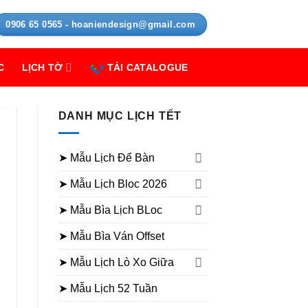
0906 65 0565 - hoaniendesign@gmail.com
C
LỊCH TỜ
TẢI CATALOGUE
DANH MỤC LỊCH TẾT
➤ Mẫu Lịch Để Bàn
➤ Mẫu Lịch Bloc 2026
➤ Mẫu Bìa Lịch BLoc
➤ Mẫu Bìa Ván Offset
➤ Mẫu Lịch Lò Xo Giữa
➤ Mẫu Lịch 52 Tuần