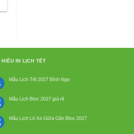
là:
tại
750.000₫.
là:
550.000
 HIỂU IN LỊCH TẾT
Mẫu Lịch Tết 2027 Bính Ngọ
1
7
Không
có
bình
luận
Mẫu Lịch Bloc 2027 giá rẻ
0
ở
Mẫu
9
Không
Lịch
có
Tết
bình
2027
luận
Mẫu Lịch Lò Xo Giữa Gắn Bloc 2027
9
Bính
ở
Ngọ
Mẫu
9
Không
Lịch
có
Bloc
bình