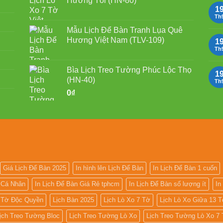
Hương Tôi (HN-80)
1
Th
Mẫu Lịch Để Bàn Tranh Lụa Quê
Hương Việt Nam (TLV-109)
1
Th
Bìa Lịch Treo Tường Phúc Lộc Thọ
1
(HN-40)
Th
0
₫
Giá Lịch Để Bàn 2025
In hình lên Lịch Để Bàn
In Lịch Để Bàn 1 cuốn
n Cá Nhân
In Lịch Để Bàn Giá Rẻ tphcm
In Lịch Để Bàn số lượng ít
In
7 Tờ Độc Quyền
Lịch Bàn 2025
Lịch Lò Xo 7 Tờ
Lịch Lò Xo Giữa 13 
ịch Treo Tường Bloc
Lịch Treo Tường Lò Xo
Lịch Treo Tường Lò Xo 7