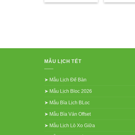
là:
tại
là
750.000₫.
là:
7
550.000₫.
MẪU LỊCH TẾT
➤ Mẫu Lịch Để Bàn
➤ Mẫu Lịch Bloc 2026
➤ Mẫu Bìa Lịch BLoc
➤ Mẫu Bìa Ván Offset
➤ Mẫu Lịch Lò Xo Giữa