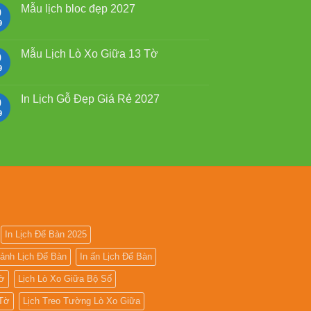
2027
luận
Mẫu lịch bloc đẹp 2027
9
giá
ở
rẻ
Mẫu
9
Không
Lịch
có
Lò
bình
Xo
luận
Mẫu Lịch Lò Xo Giữa 13 Tờ
9
Giữa
ở
Gắn
Mẫu
9
Không
Bloc
lịch
có
2027
bloc
bình
đẹp
luận
In Lịch Gỗ Đẹp Giá Rẻ 2027
9
2027
ở
Mẫu
9
Không
Lịch
có
Lò
bình
Xo
luận
Giữa
ở
13
In
Tờ
Lịch
Gỗ
Đẹp
Giá
Rẻ
2027
In Lịch Để Bàn 2025
 ảnh Lịch Để Bàn
In ấn Lịch Để Bàn
Tờ
Lịch Lò Xo Giữa Bộ Số
 Tờ
Lịch Treo Tường Lò Xo Giữa