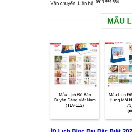
0913 559 554
Vận chuyển: Liên hệ:
MẪU L
Mẫu Lịch Để Bàn
Mẫu Lịch Đ
Duyên Dáng Việt Nam
Hứng Mỗi N
(TLV-112)
73
0
₫
In
Lịch Bloc Đại Đặc Biệt 20