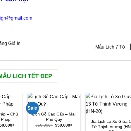
sign@gmail.com
ảng Giá In
Mẫu Lịch 7 Tờ
MẪU LỊCH TẾT ĐẸP
Sale
Cấp – Chữ
Lịch Gỗ Cao Cấp – Mai
 Pháp
Phú Quý
Bìa Lịch Lò Xo Giữa 
iá
Giá
Giá
Giá
50.000
₫
750.000
₫
550.000
₫
Tờ Thịnh Vượng (HN
ốc
hiện
gốc
hiện