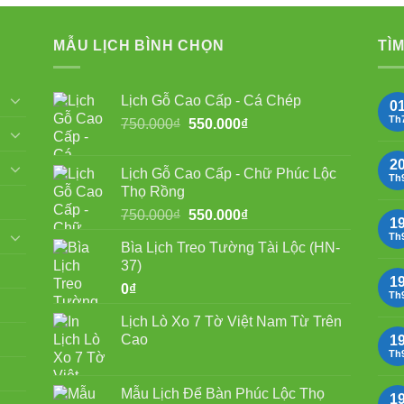
MẪU LỊCH BÌNH CHỌN
TÌM
Lịch Gỗ Cao Cấp - Cá Chép
0
Th
Giá
Giá
750.000
₫
550.000
₫
gốc
hiện
là:
tại
2
Lịch Gỗ Cao Cấp - Chữ Phúc Lộc
750.000₫.
là:
Th
Thọ Rồng
550.000₫.
Giá
Giá
750.000
₫
550.000
₫
1
gốc
hiện
Th
Bìa Lịch Treo Tường Tài Lộc (HN-
là:
tại
37)
750.000₫.
là:
1
0
₫
550.000₫.
Th
Lịch Lò Xo 7 Tờ Việt Nam Từ Trên
Cao
1
Th
Mẫu Lịch Để Bàn Phúc Lộc Thọ
1