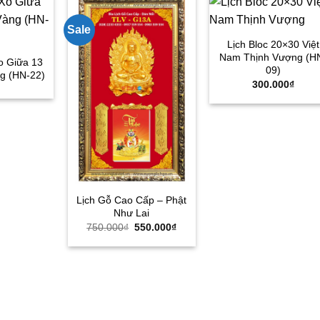
Sale
Lịch Bloc 20×30 Việt
Nam Thịnh Vượng (H
o Giữa 13
09)
g (HN-22)
300.000
₫
Lịch Gỗ Cao Cấp – Phật
Như Lai
Giá
Giá
750.000
₫
550.000
₫
gốc
hiện
là:
tại
750.000₫.
là:
550.000₫.