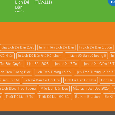
(TLV-111)
Th
Giá Lịch Để Bàn 2025
In hình lên Lịch Để Bàn
In Lịch Để Bàn 1 cuốn
n Cá Nhân
In Lịch Để Bàn Giá Rẻ tphcm
In Lịch Để Bàn số lượng ít
In
7 Tờ Độc Quyền
Lịch Bàn 2025
Lịch Lò Xo 7 Tờ
Lịch Lò Xo Giữa 13 
ịch Treo Tường Bloc
Lịch Treo Tường Lò Xo
Lịch Treo Tường Lò Xo 7
ể Bàn Chữ M
Lịch Để Bàn Có Ghi Chú
Lịch Để Bàn Có Note
Lịch Để
a Lịch BLoc Treo Tường
Mẫu Lịch Bàn Đẹp
Mẫu Lịch Bàn Đẹp 2025
o
Thiết Kê Lịch 7 Tờ
Thiết Kế Lịch Để Bàn
Ép Kim Bìa Lịch
Ép Kim