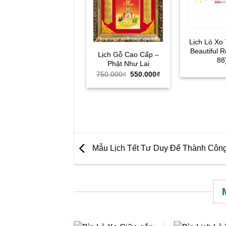
Lịch Lò Xo
Beautiful 
Lịch Gỗ Cao Cấp –
88
Phật Như Lai
Giá
Giá
750.000
₫
550.000
₫
gốc
hiện
là:
tại
750.000₫.
là:
550.000₫.
Mẫu Lịch Tết Tư Duy Để Thành Côn