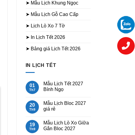
➤ Mẫu Lịch Khung Ngọc
➤ Mẫu Lịch Gỗ Cao Cấp
➤ Lịch Lò Xo 7 Tờ
➤ In Lịch Tết 2026
➤ Bảng giá Lịch Tết 2026
IN LỊCH TẾT
Mẫu Lịch Tết 2027
01
Bính Ngọ
Th7
Không
có
Sale
Mẫu Lịch Bloc 2027
bình
20
luận
giá rẻ
Th9
ở
Mẫu
Không
Lịch
có
Mẫu Lịch Lò Xo Giữa
Tết
bình
19
2027
luận
Gắn Bloc 2027
Th9
Bính
ở
Ngọ
Mẫu
Không