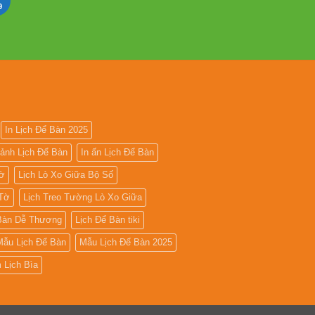
Mẫu
9
Không
Lịch
có
Lò
bình
Xo
luận
Giữa
ở
13
In
Tờ
Lịch
Gỗ
Đẹp
Giá
Rẻ
2027
In Lịch Để Bàn 2025
 ảnh Lịch Để Bàn
In ấn Lịch Để Bàn
Tờ
Lịch Lò Xo Giữa Bộ Số
 Tờ
Lịch Treo Tường Lò Xo Giữa
 Bàn Dễ Thương
Lịch Để Bàn tiki
Mẫu Lịch Để Bàn
Mẫu Lịch Để Bàn 2025
 Lịch Bìa