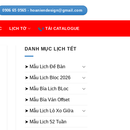
0906 65 0565 - hoaniendesign@gmail.com
C
LỊCH TỜ
TẢI CATALOGUE
DANH MỤC LỊCH TẾT
➤ Mẫu Lịch Để Bàn
➤ Mẫu Lịch Bloc 2026
➤ Mẫu Bìa Lịch BLoc
➤ Mẫu Bìa Ván Offset
➤ Mẫu Lịch Lò Xo Giữa
➤ Mẫu Lịch 52 Tuần