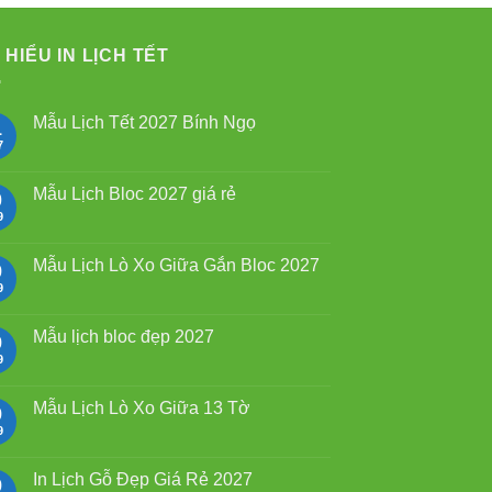
 HIỂU IN LỊCH TẾT
Mẫu Lịch Tết 2027 Bính Ngọ
1
7
Không
có
bình
luận
Mẫu Lịch Bloc 2027 giá rẻ
0
ở
Mẫu
9
Không
Lịch
có
Tết
bình
2027
luận
Mẫu Lịch Lò Xo Giữa Gắn Bloc 2027
9
Bính
ở
Ngọ
Mẫu
9
Không
Lịch
có
Bloc
bình
2027
luận
Mẫu lịch bloc đẹp 2027
9
giá
ở
rẻ
Mẫu
9
Không
Lịch
có
Lò
bình
Xo
luận
Mẫu Lịch Lò Xo Giữa 13 Tờ
9
Giữa
ở
Gắn
Mẫu
9
Không
Bloc
lịch
có
2027
bloc
bình
đẹp
luận
In Lịch Gỗ Đẹp Giá Rẻ 2027
9
2027
ở