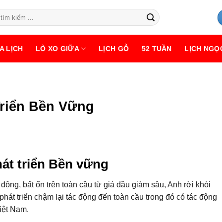
A LỊCH
LÒ XO GIỮA
LỊCH GỖ
52 TUẦN
LỊCH NGỌ
Triển Bền Vững
hát triển Bền vững
động, bất ổn trên toàn cầu từ giá dầu giảm sâu, Anh rời khỏi
phát triển chậm lại tác động đến toàn cầu trong đó có tác động
iệt Nam.