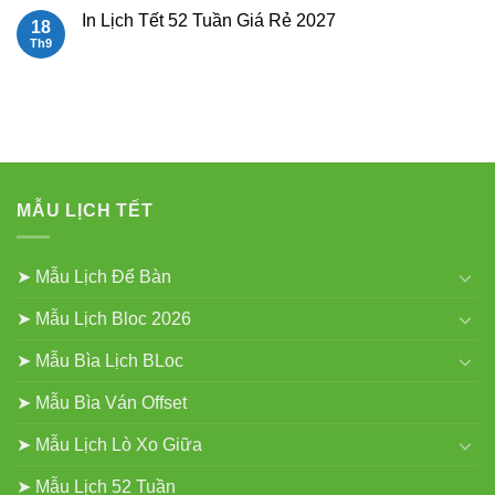
Bàn
luận
In Lịch Tết 52 Tuần Giá Rẻ 2027
18
Đẹp
ở
Mẫu
Th9
Không
Lịch
có
Lò
bình
Xo
luận
Gắn
ở
Bloc
In
2027
Lịch
Tết
52
Tuần
Giá
Rẻ
MẪU LỊCH TẾT
2027
➤ Mẫu Lịch Để Bàn
➤ Mẫu Lịch Bloc 2026
➤ Mẫu Bìa Lịch BLoc
➤ Mẫu Bìa Ván Offset
➤ Mẫu Lịch Lò Xo Giữa
➤ Mẫu Lịch 52 Tuần