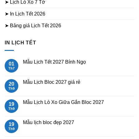
➤ Lịch Lò Xo 7 Tờ
➤ In Lịch Tết 2026
➤ Bảng giá Lịch Tết 2026
IN LỊCH TẾT
Mẫu Lịch Tết 2027 Bính Ngọ
01
Th7
Không
có
bình
luận
Mẫu Lịch Bloc 2027 giá rẻ
20
ở
Mẫu
Th9
Không
Lịch
có
Tết
bình
2027
luận
Mẫu Lịch Lò Xo Giữa Gắn Bloc 2027
19
Bính
ở
Ngọ
Mẫu
Th9
Không
Lịch
có
Bloc
bình
2027
luận
Mẫu lịch bloc đẹp 2027
19
giá
ở
rẻ
Mẫu
Th9
Không
Lịch
có
Lò
bình