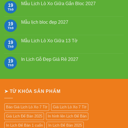
2027
luận
Mẫu Lịch Lò Xo Giữa Gắn Bloc 2027
19
Bính
ở
Ngọ
Mẫu
Th9
Không
Lịch
có
Bloc
bình
2027
luận
Mẫu lịch bloc đẹp 2027
19
giá
ở
rẻ
Mẫu
Th9
Không
Lịch
có
Lò
bình
Xo
luận
Mẫu Lịch Lò Xo Giữa 13 Tờ
19
Giữa
ở
Gắn
Mẫu
Th9
Không
Bloc
lịch
có
2027
bloc
bình
đẹp
luận
In Lịch Gỗ Đẹp Giá Rẻ 2027
19
2027
ở
Mẫu
Th9
Không
Lịch
có
Lò
bình
Xo
luận
Giữa
ở
13
In
Tờ
Lịch
➤ TỪ KHÓA SẢN PHẨM
Gỗ
Đẹp
Giá
Rẻ
2027
Báo Giá Lịch Lò Xo 7 Tờ
Giá Lịch Lò Xo 7 Tờ
Giá Lịch Để Bàn 2025
In hình lên Lịch Để Bàn
In Lịch Để Bàn 1 cuốn
In Lịch Để Bàn 2025