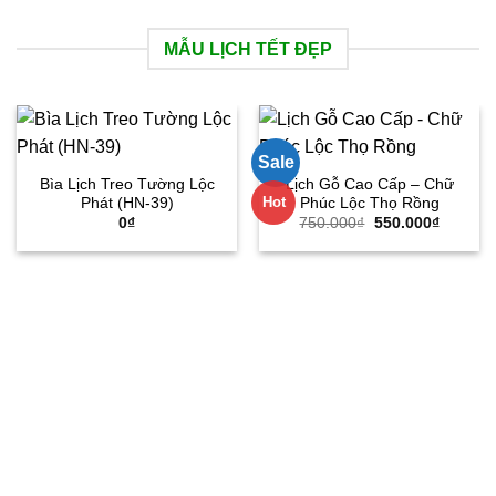
MẪU LỊCH TẾT ĐẸP
Sale
Bìa Lịch Treo Tường Lộc
Lịch Gỗ Cao Cấp – Chữ
Hot
Phát (HN-39)
Phúc Lộc Thọ Rồng
Giá
Giá
0
₫
750.000
₫
550.000
₫
gốc
hiện
là:
tại
750.000₫.
là:
550.000