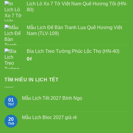
Lịch Lò Xo 7 Tờ Việt Nam Quê Hương Tôi (HN-
80)
Mẫu Lịch Để Bàn Tranh Lụa Quê Hương Việt
Nam (TLV-109)
Bìa Lịch Treo Tường Phúc Lộc Thọ (HN-40)
0
₫
TÌM HIỂU IN LỊCH TẾT
Mẫu Lịch Tết 2027 Bính Ngọ
01
Th7
Không
có
bình
luận
Mẫu Lịch Bloc 2027 giá rẻ
20
ở
Mẫu
Th9
Không
Lịch
có
Tết
bình