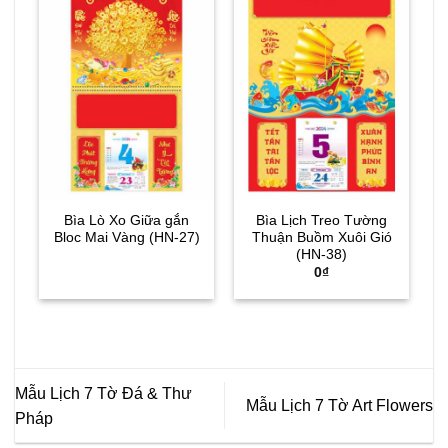
Sa
Bìa Lò Xo Giữa gắn
Bìa Lịch Treo Tường
Bloc Mai Vàng (HN-27)
Thuận Buồm Xuôi Gió
(HN-38)
0
₫
Mẫu Lịch 7 Tờ Đá & Thư
Mẫu Lịch 7 Tờ Art Flowers
Pháp