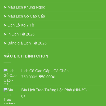
➤ Mẫu Lịch Khung Ngọc
➤ Mẫu Lịch Gỗ Cao Cấp
➤ Lịch Lò Xo 7 Tờ
➤ In Lịch Tết 2026
➤ Bảng giá Lịch Tết 2026
MẪU LỊCH BÌNH CHỌN
Lịch Gỗ Cao Cấp - Cá Chép
Giá
Giá
750.000
₫
550.000
₫
gốc
hiện
là:
tại
Bìa Lịch Treo Tường Lộc Phát (HN-39)
750.000₫.
là:
0
₫
550.000₫.