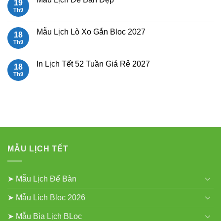
19
Cực
ở
Đại
Mẫu
Th9
Không
30x40cm
Lịch
có
Lò
bình
Xo
luận
Mẫu Lịch Lò Xo Gắn Bloc 2027
18
Giữa
ở
gắn
Mẫu
Th9
Không
bloc
Lịch
có
Để
bình
Bàn
luận
In Lịch Tết 52 Tuần Giá Rẻ 2027
18
Đẹp
ở
Mẫu
Th9
Không
Lịch
có
Lò
bình
Xo
luận
Gắn
ở
Bloc
In
2027
Lịch
Tết
52
Tuần
Giá
Rẻ
MẪU LỊCH TẾT
2027
➤ Mẫu Lịch Để Bàn
➤ Mẫu Lịch Bloc 2026
➤ Mẫu Bìa Lịch BLoc