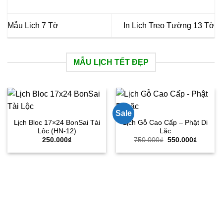
Mẫu Lịch 7 Tờ
In Lịch Treo Tường 13 Tờ
MẪU LỊCH TẾT ĐẸP
Sale
Lịch Bloc 17×24 BonSai Tài
Lịch Gỗ Cao Cấp – Phật Di
Lộc (HN-12)
Lặc
Giá
Giá
250.000
₫
750.000
₫
550.000
₫
gốc
hiện
là:
tại
750.000₫.
là:
550.000