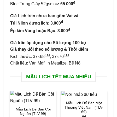
đ
Bloc Trung Giấy 52gsm =>
65.000
Giá Lịch trên chưa bao gồm
Vat và:
đ
Túi Nilon đựng lịch: 3.000
đ
Ép kim Vàng hoặc Bạc: 3.000
Giá trên áp dụng cho Số lượng 100 bộ
Giá thay đổi theo số lượng & Thời điểm
CM
CM
Kích thước: 37×68
, 37×70
Chất liệu: Ván Mdf,
In Metalize, Bế Nổi
MẪU LỊCH TẾT MUA NHIỀU
Mẫu Lịch Để Bàn Một
M
Thoáng Việt Nam (TLV-
Mẫu Lịch Để Bàn Cội
69)
Nguồn (TLV-99)
0
₫