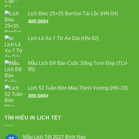
gốc
hiện
là:
tại
Lịch Bloc 25×35 BonSai Tài Lộc (HN-04)
750.000₫.
là:
400.000
₫
550.000₫.
Lịch Lò Xo 7 Tờ Áo Dài (HN-92)
Mẫu Lịch Để Bàn Cuộc Sống Tươi Đẹp (TLV-
95)
Lịch 52 Tuần Bốn Mùa Thịnh Vượng (HN-19)
300.000
₫
TÌM HIỂU IN LỊCH TẾT
Mẫu Lịch Tết 2027 Bính Ngọ
01