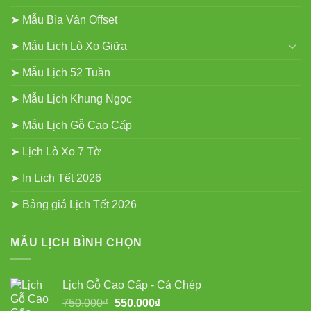
➤ Mẫu Bìa Ván Offset
➤ Mẫu Lịch Lò Xo Giữa
➤ Mẫu Lịch 52 Tuần
➤ Mẫu Lịch Khung Ngọc
➤ Mẫu Lịch Gỗ Cao Cấp
➤ Lịch Lò Xo 7 Tờ
➤ In Lịch Tết 2026
➤ Bảng giá Lịch Tết 2026
MẪU LỊCH BÌNH CHỌN
Lịch Gỗ Cao Cấp - Cá Chép
Giá
Giá
750.000
₫
550.000
₫