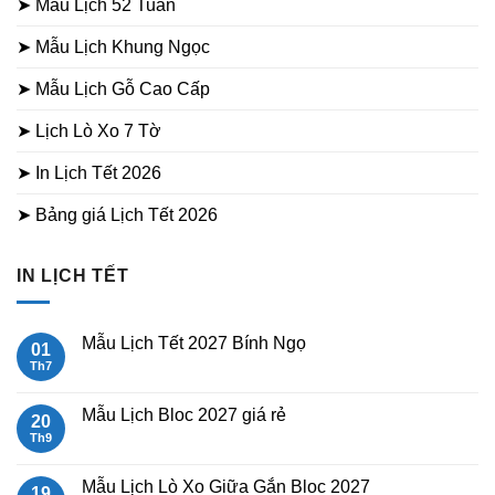
➤ Mẫu Lịch 52 Tuần
➤ Mẫu Lịch Khung Ngọc
➤ Mẫu Lịch Gỗ Cao Cấp
➤ Lịch Lò Xo 7 Tờ
➤ In Lịch Tết 2026
➤ Bảng giá Lịch Tết 2026
IN LỊCH TẾT
Mẫu Lịch Tết 2027 Bính Ngọ
01
Th7
Không
có
bình
luận
Mẫu Lịch Bloc 2027 giá rẻ
20
ở
Mẫu
Th9
Không
Lịch
có
Tết
bình
2027
luận
Mẫu Lịch Lò Xo Giữa Gắn Bloc 2027
19
Bính
ở