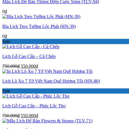
Mẫu Lịch Để Bàn Thông Điệp Cuộc Sống (TLV-94)
0
₫
Bìa Lịch Treo Tường Lộc Phát (HN-39)
0
₫
Sale
Lịch Gỗ Cao Cấp – Cá Chép
Giá
Giá
750.000
₫
550.000
₫
gốc
hiện
là:
tại
Lịch Lò Xo 7 Tờ Việt Nam Quê Hương Tôi (HN-80)
750.000₫.
là:
550.000₫.
Sale
Lịch Gỗ Cao Cấp – Phúc Lộc Thọ
Giá
Giá
750.000
₫
550.000
₫
gốc
hiện
là:
tại