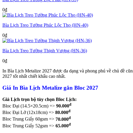
0
₫
Bìa Lịch Treo Tường Phúc Lộc Thọ (HN-40)
0
₫
Bìa Lịch Treo Tường Thịnh Vượng (HN-36)
0
₫
In Bìa Lịch Metalize 2027 được đa dạng và phong phú về chủ đề cũng 
2027 tốt nhất chiết khấu cao nhất.
Giá In Bìa Lịch Metalize gắn Bloc 2027
Giá Lịch trọn bộ tùy chọn Bloc Lịch:
đ
Bloc Đại (14.5×20.5cm) =>
90.000
đ
Bloc Đại Lở (12x18cm) =>
80.000
đ
Bloc Trung Giấy 60gsm =>
70.000
đ
Bloc Trung Giấy 52gsm =>
65.000