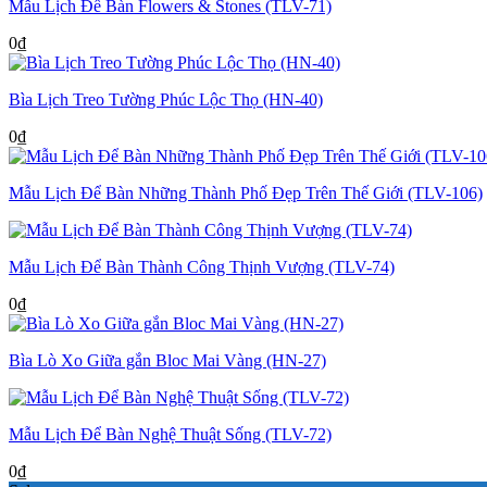
Mẫu Lịch Để Bàn Flowers & Stones (TLV-71)
750.000₫.
là:
550.000₫.
0
₫
Bìa Lịch Treo Tường Phúc Lộc Thọ (HN-40)
0
₫
Mẫu Lịch Để Bàn Những Thành Phố Đẹp Trên Thế Giới (TLV-106)
Mẫu Lịch Để Bàn Thành Công Thịnh Vượng (TLV-74)
0
₫
Bìa Lò Xo Giữa gắn Bloc Mai Vàng (HN-27)
Mẫu Lịch Để Bàn Nghệ Thuật Sống (TLV-72)
0
₫