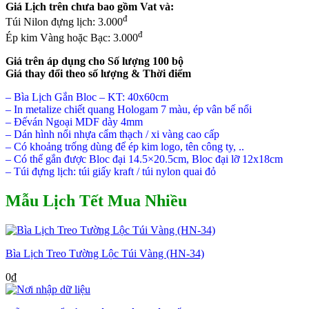
Giá Lịch trên chưa bao gồm
Vat và:
đ
Túi Nilon đựng lịch: 3.000
đ
Ép kim Vàng hoặc Bạc: 3.000
Giá trên áp dụng cho Số lượng 100 bộ
Giá thay đổi theo số lượng & Thời điểm
– Bìa Lịch Gắn Bloc – KT: 40x60cm
– In metalize chiết quang Hologam 7 màu, ép vân bế nổi
– Đếván Ngoại MDF dày 4mm
– Dán hình nổi nhựa cẩm thạch / xi vàng cao cấp
– Có khoảng trống dùng để ép kim logo, tên công ty, ..
– Có thể gắn được Bloc đại 14.5×20.5cm, Bloc đại lỡ 12x18cm
– Túi đựng lịch: túi giấy kraft / túi nylon quai đỏ
Mẫu Lịch Tết Mua Nhiều
Bìa Lịch Treo Tường Lộc Túi Vàng (HN-34)
0
₫