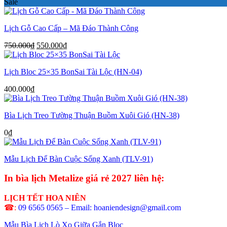
Sale
Lịch Gỗ Cao Cấp – Mã Đáo Thành Công
Giá
Giá
750.000
₫
550.000
₫
gốc
hiện
là:
tại
Lịch Bloc 25×35 BonSai Tài Lộc (HN-04)
750.000₫.
là:
550.000₫.
400.000
₫
Bìa Lịch Treo Tường Thuận Buồm Xuôi Gió (HN-38)
0
₫
Mẫu Lịch Để Bàn Cuộc Sống Xanh (TLV-91)
In bìa lịch Metalize giá rẻ 2027 liên hệ:
LỊCH TẾT HOA NIÊN
☎:
09 6565 0565 – Email: hoaniendesign@gmail.com
Mẫu Bìa Lịch Lò Xo Giữa Gắn Bloc