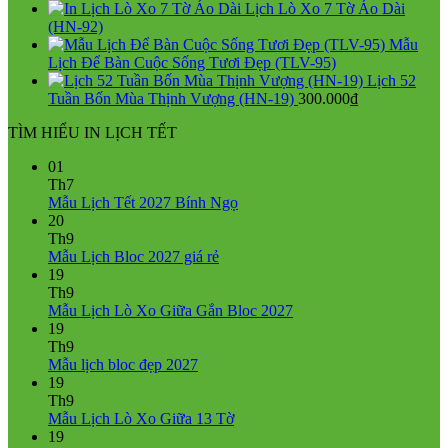
750.000₫.
là:
Lịch Lò Xo 7 Tờ Áo Dài
550.000₫.
(HN-92)
Mẫu
Lịch Để Bàn Cuộc Sống Tươi Đẹp (TLV-95)
Lịch 52
Tuần Bốn Mùa Thịnh Vượng (HN-19)
300.000
₫
TÌM HIỂU IN LỊCH TẾT
01
Th7
Không
Mẫu Lịch Tết 2027 Bính Ngọ
có
20
bình
Th9
Không
luận
Mẫu Lịch Bloc 2027 giá rẻ
ở
có
19
Mẫu
bình
Th9
Lịch
luận
Không
Mẫu Lịch Lò Xo Giữa Gắn Bloc 2027
ở
Tết
có
19
Mẫu
2027
bình
Th9
Lịch
Bính
Không
luận
Mẫu lịch bloc đẹp 2027
Bloc
Ngọ
ở
có
19
2027
Mẫu
bình
Th9
giá
Lịch
luận
Không
Mẫu Lịch Lò Xo Giữa 13 Tờ
ở
rẻ
Lò
có
19