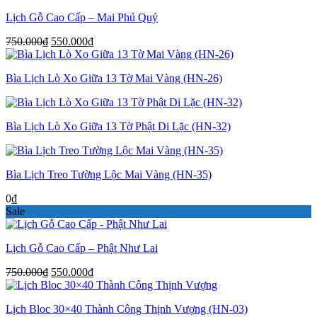
Lịch Gỗ Cao Cấp – Mai Phú Quý
Giá
Giá
750.000
₫
550.000
₫
gốc
hiện
là:
tại
Bìa Lịch Lò Xo Giữa 13 Tờ Mai Vàng (HN-26)
750.000₫.
là:
550.000₫.
Bìa Lịch Lò Xo Giữa 13 Tờ Phật Di Lặc (HN-32)
Bìa Lịch Treo Tường Lộc Mai Vàng (HN-35)
0
₫
Sale
Lịch Gỗ Cao Cấp – Phật Như Lai
Giá
Giá
750.000
₫
550.000
₫
gốc
hiện
là:
tại
Lịch Bloc 30×40 Thành Công Thịnh Vượng (HN-03)
750.000₫.
là: