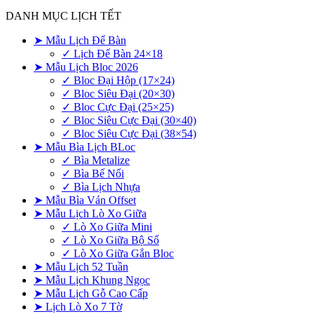
DANH MỤC LỊCH TẾT
➤ Mẫu Lịch Để Bàn
✓ Lịch Để Bàn 24×18
➤ Mẫu Lịch Bloc 2026
✓ Bloc Đại Hộp (17×24)
✓ Bloc Siêu Đại (20×30)
✓ Bloc Cực Đại (25×25)
✓ Bloc Siêu Cực Đại (30×40)
✓ Bloc Siêu Cực Đại (38×54)
➤ Mẫu Bìa Lịch BLoc
✓ Bìa Metalize
✓ Bìa Bế Nổi
✓ Bìa Lịch Nhựa
➤ Mẫu Bìa Ván Offset
➤ Mẫu Lịch Lò Xo Giữa
✓ Lò Xo Giữa Mini
✓ Lò Xo Giữa Bộ Số
✓ Lò Xo Giữa Gắn Bloc
➤ Mẫu Lịch 52 Tuần
➤ Mẫu Lịch Khung Ngọc
➤ Mẫu Lịch Gỗ Cao Cấp
➤ Lịch Lò Xo 7 Tờ