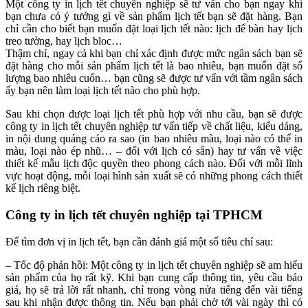
Một công ty in lịch tết chuyên nghiệp sẽ tư vấn cho bạn ngay khi
bạn chưa có ý tưởng gì về sản phẩm lịch tết bạn sẽ đặt hàng. Bạn
chỉ cần cho biết bạn muốn đặt loại lịch tết nào: lịch để bàn hay lịch
treo tường, hay lịch bloc…
Thậm chí, ngay cả khi bạn chỉ xác định được mức ngân sách bạn sẽ
đặt hàng cho mỗi sản phẩm lịch tết là bao nhiêu, bạn muốn đặt số
lượng bao nhiêu cuốn… bạn cũng sẽ được tư vấn với tầm ngân sách
ấy bạn nên làm loại lịch tết nào cho phù hợp.
Sau khi chọn được loại lịch tết phù hợp với nhu cầu, bạn sẽ được
công ty in lịch tết chuyên nghiệp tư vấn tiếp về chất liệu, kiểu dáng,
in nội dung quảng cáo ra sao (in bao nhiêu màu, loại nào có thể in
màu, loại nào ép nhũ… – đối với lịch có sẵn) hay tư vấn về việc
thiết kế mẫu lịch độc quyền theo phong cách nào. Đối với mỗi lĩnh
vực hoạt động, mỗi loại hình sản xuất sẽ có những phong cách thiết
kế lịch riêng biệt.
Công ty in lịch tết chuyên nghiệp tại TPHCM
Để tìm đơn vị in lịch tết, bạn cần đánh giá một số tiêu chí sau:
– Tốc độ phản hồi: Một công ty in lịch tết chuyên nghiệp sẽ am hiểu
sản phẩm của họ rất kỹ. Khi bạn cung cấp thông tin, yêu cầu báo
giá, họ sẽ trả lời rất nhanh, chỉ trong vòng nửa tiếng đến vài tiếng
sau khi nhận được thông tin. Nếu bạn phải chờ tới vài ngày thì có