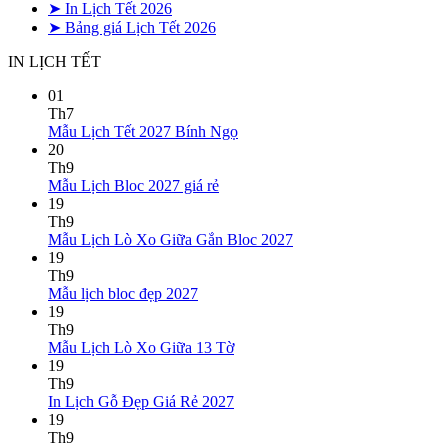
➤ In Lịch Tết 2026
➤ Bảng giá Lịch Tết 2026
IN LỊCH TẾT
01
Th7
Không
Mẫu Lịch Tết 2027 Bính Ngọ
có
20
bình
Th9
Không
luận
Mẫu Lịch Bloc 2027 giá rẻ
ở
có
19
Mẫu
bình
Th9
Lịch
luận
Không
Mẫu Lịch Lò Xo Giữa Gắn Bloc 2027
ở
Tết
có
19
Mẫu
2027
bình
Th9
Lịch
Bính
Không
luận
Mẫu lịch bloc đẹp 2027
Bloc
Ngọ
ở
có
19
2027
Mẫu
bình
Th9
giá
Lịch
luận
Không
Mẫu Lịch Lò Xo Giữa 13 Tờ
ở
rẻ
Lò
có
19
Mẫu
Xo
bình
Th9
lịch
Giữa
luận
Không
In Lịch Gỗ Đẹp Giá Rẻ 2027
bloc
ở
Gắn
có
19
đẹp
Mẫu
Bloc
bình
Th9