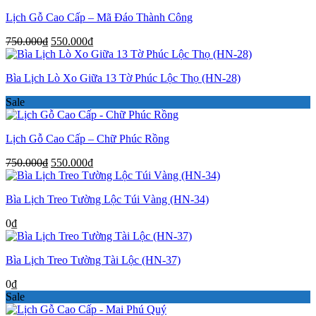
Lịch Gỗ Cao Cấp – Mã Đáo Thành Công
Giá
Giá
750.000
₫
550.000
₫
gốc
hiện
là:
tại
Bìa Lịch Lò Xo Giữa 13 Tờ Phúc Lộc Thọ (HN-28)
750.000₫.
là:
550.000₫.
Sale
Lịch Gỗ Cao Cấp – Chữ Phúc Rồng
Giá
Giá
750.000
₫
550.000
₫
gốc
hiện
là:
tại
Bìa Lịch Treo Tường Lộc Túi Vàng (HN-34)
750.000₫.
là:
550.000₫.
0
₫
Bìa Lịch Treo Tường Tài Lộc (HN-37)
0
₫
Sale