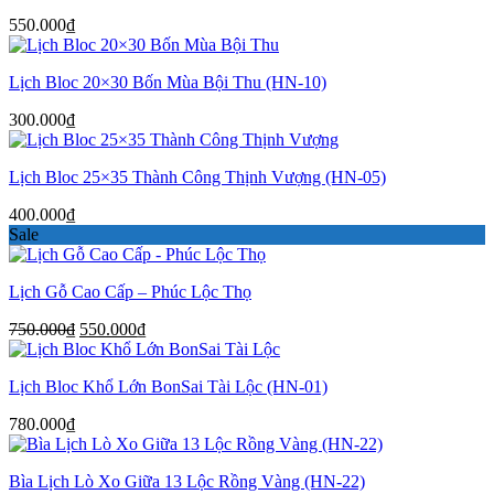
550.000₫.
550.000
₫
Lịch Bloc 20×30 Bốn Mùa Bội Thu (HN-10)
300.000
₫
Lịch Bloc 25×35 Thành Công Thịnh Vượng (HN-05)
400.000
₫
Sale
Lịch Gỗ Cao Cấp – Phúc Lộc Thọ
Giá
Giá
750.000
₫
550.000
₫
gốc
hiện
là:
tại
Lịch Bloc Khổ Lớn BonSai Tài Lộc (HN-01)
750.000₫.
là:
550.000₫.
780.000
₫
Bìa Lịch Lò Xo Giữa 13 Lộc Rồng Vàng (HN-22)