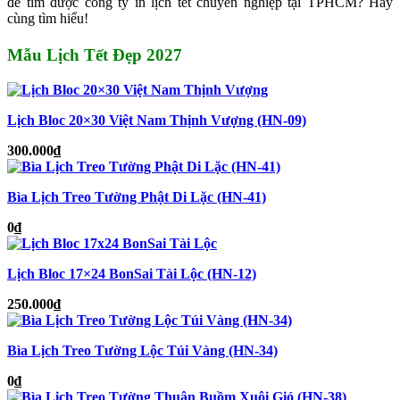
để tìm được công ty in lịch tết chuyên nghiệp tại TPHCM? Hãy
cùng tìm hiểu!
Mẫu Lịch Tết Đẹp 2027
Lịch Bloc 20×30 Việt Nam Thịnh Vượng (HN-09)
300.000
₫
Bìa Lịch Treo Tường Phật Di Lặc (HN-41)
0
₫
Lịch Bloc 17×24 BonSai Tài Lộc (HN-12)
250.000
₫
Bìa Lịch Treo Tường Lộc Túi Vàng (HN-34)
0
₫