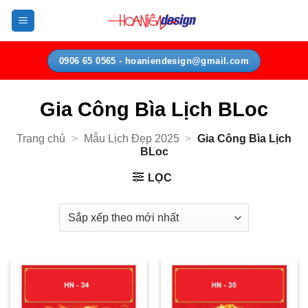
Bỏ
qua
nội
dung
0906 65 0565 - hoaniendesign@gmail.com
Gia Công Bìa Lịch BLoc
Trang chủ
>
Mẫu Lịch Đẹp 2025
>
Gia Công Bìa Lịch
BLoc
LỌC