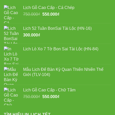
Lịch Gỗ Cao Cấp - Cá Chép
Giá
Giá
750.000
₫
550.000
₫
gốc
hiện
là:
tại
Lịch 52 Tuần BonSai Tài Lộc (HN-16)
750.000₫.
là:
300.000
₫
550.000₫.
Lịch Lò Xo 7 Tờ Bon Sai Tài Lộc (HN-84)
Mẫu Lịch Để Bàn Kỳ Quan Thiên Nhiên Thế
Giới (TLV-104)
Lịch Gỗ Cao Cấp - Chữ Tâm
Giá
Giá
750.000
₫
550.000
₫
gốc
hiện
là:
tại
750.000₫.
là:
TÌM HIỂU IN LỊCH TẾT