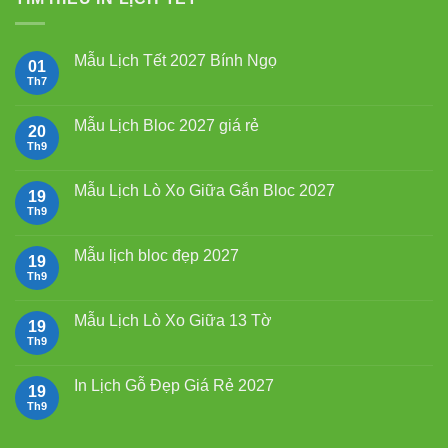
550.000₫.
Mẫu Lịch Tết 2027 Bính Ngọ
01
Th7
Không
có
bình
luận
Mẫu Lịch Bloc 2027 giá rẻ
20
ở
Mẫu
Th9
Không
Lịch
có
Tết
bình
2027
luận
Mẫu Lịch Lò Xo Giữa Gắn Bloc 2027
19
Bính
ở
Ngọ
Mẫu
Th9
Không
Lịch
có
Bloc
bình
2027
luận
Mẫu lịch bloc đẹp 2027
19
giá
ở
rẻ
Mẫu
Th9
Không
Lịch
có
Lò
bình
Xo
luận
Mẫu Lịch Lò Xo Giữa 13 Tờ
19
Giữa
ở
Gắn
Mẫu
Th9
Không
Bloc
lịch
có
2027
bloc
bình
đẹp
luận
In Lịch Gỗ Đẹp Giá Rẻ 2027
19
2027
ở
Mẫu
Th9
Không
Lịch
có
Lò
bình
Xo
luận