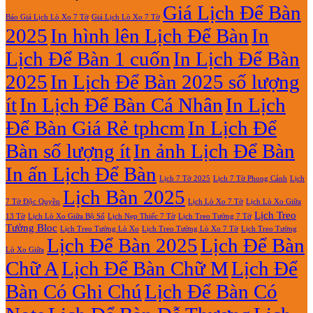
2027
Lịch
2027
luận
Giá Lịch Để Bàn
Báo Giá Lịch Lò Xo 7 Tờ
Giá Lịch Lò Xo 7 Tờ
Lò
ở
2025
In hình lên Lịch Để Bàn
In
Xo
In
Giữa
Lịch
Lịch Để Bàn 1 cuốn
In Lịch Để Bàn
13
Gỗ
Tờ
Đẹp
2025
In Lịch Để Bàn 2025 số lượng
Giá
Rẻ
ít
In Lịch Để Bàn Cá Nhân
In Lịch
2027
Để Bàn Giá Rẻ tphcm
In Lịch Để
Bàn số lượng ít
In ảnh Lịch Để Bàn
In ấn Lịch Để Bàn
Lịch 7 Tờ Phong Cảnh
Lịch
Lịch 7 Tờ 2025
Lịch Bàn 2025
7 Tờ Độc Quyền
Lịch Lò Xo 7 Tờ
Lịch Lò Xo Giữa
Lịch Treo
Lịch Nẹp Thiếc 7 Tờ
Lịch Treo Tường 7 Tờ
13 Tờ
Lịch Lò Xo Giữa Bộ Số
Tường Bloc
Lịch Treo Tường Lò Xo 7 Tờ
Lịch Treo Tường Lò Xo
Lịch Treo Tường
Lịch Để Bàn 2025
Lịch Để Bàn
Lò Xo Giữa
Chữ A
Lịch Để Bàn Chữ M
Lịch Để
Bàn Có Ghi Chú
Lịch Để Bàn Có