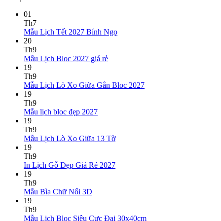
01
Th7
Không
Mẫu Lịch Tết 2027 Bính Ngọ
có
20
bình
Th9
Không
luận
Mẫu Lịch Bloc 2027 giá rẻ
ở
có
19
Mẫu
bình
Th9
Lịch
luận
Không
Mẫu Lịch Lò Xo Giữa Gắn Bloc 2027
ở
Tết
có
19
Mẫu
2027
bình
Th9
Lịch
Bính
Không
luận
Mẫu lịch bloc đẹp 2027
Bloc
Ngọ
ở
có
19
2027
Mẫu
bình
Th9
giá
Lịch
luận
Không
Mẫu Lịch Lò Xo Giữa 13 Tờ
ở
rẻ
Lò
có
19
Mẫu
Xo
bình
Th9
lịch
Giữa
luận
Không
In Lịch Gỗ Đẹp Giá Rẻ 2027
bloc
ở
Gắn
có
19
đẹp
Mẫu
Bloc
bình
Th9
2027
Lịch
2027
Không
luận
Mẫu Bìa Chữ Nổi 3D
Lò
ở
có
19
Xo
In
bình
Th9
Giữa
Lịch
luận
Không
Mẫu Lịch Bloc Siêu Cực Đại 30x40cm