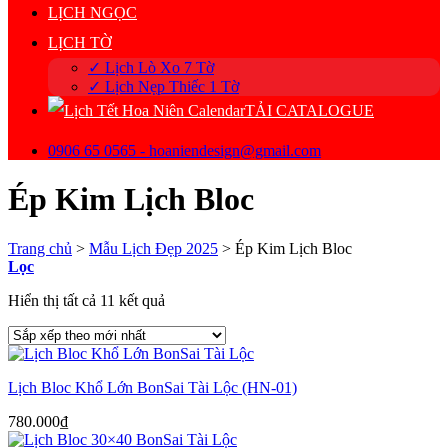
LỊCH NGỌC
LỊCH TỜ
✓ Lịch Lò Xo 7 Tờ
✓ Lịch Nẹp Thiếc 1 Tờ
TẢI CATALOGUE
0906 65 0565 - hoaniendesign@gmail.com
Ép Kim Lịch Bloc
Trang chủ
>
Mẫu Lịch Đẹp 2025
>
Ép Kim Lịch Bloc
Lọc
Đã
Hiển thị tất cả 11 kết quả
sắp
xếp
theo
mới
Lịch Bloc Khổ Lớn BonSai Tài Lộc (HN-01)
nhất
780.000
₫