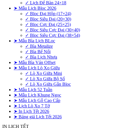
✓ Lịch Để Bàn 24×18
➤ Mẫu Lịch Bloc 2026
✓ Bloc Đại Hộp (17×24)
✓ Bloc Siêu Đại (20×30)
✓ Bloc Cực Đại (25×25)
✓ Bloc Siêu Cực Đại (30×40)
✓ Bloc Siêu Cực Đại (38×54)
➤ Mẫu Bìa Lịch BLoc
✓ Bìa Metalize
✓ Bìa Bế Nổi
✓ Bìa Lịch Nhựa
➤ Mẫu Bìa Ván Offset
➤ Mẫu Lịch Lò Xo Giữa
✓ Lò Xo Giữa Mini
✓ Lò Xo Giữa Bộ Số
✓ Lò Xo Giữa Gắn Bloc
➤ Mẫu Lịch 52 Tuần
➤ Mẫu Lịch Khung Ngọc
➤ Mẫu Lịch Gỗ Cao Cấp
➤ Lịch Lò Xo 7 Tờ
➤ In Lịch Tết 2026
➤ Bảng giá Lịch Tết 2026
IN LỊCH TẾT