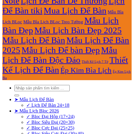
Note
Lịch Để Bàn Dễ Thương
Lịch
Để Bàn tiki
Mua Lịch Để Bàn
Mẫu Bìa
Mẫu Lịch
Lịch BLoc
Mẫu Bìa Lịch BLoc Treo Tường
Bàn Đẹp
Mẫu Lịch Bàn Đẹp 2025
Mẫu Lịch Để Bàn
Mẫu Lịch Để Bàn
2025
Mẫu Lịch Để bàn Đẹp
Mẫu
Lịch Để Bàn Độc Đáo
Thiết
Thiết Kê Lịch 7 Tờ
Kế Lịch Để Bàn
Ép Kim Bìa Lịch
Ép Kim Lịch
Bìa
Tìm
kiếm:
➤ Mẫu Lịch Để Bàn
✓ Lịch Để Bàn 24×18
➤ Mẫu Lịch Bloc 2026
✓ Bloc Đại Hộp (17×24)
✓ Bloc Siêu Đại (20×30)
✓ Bloc Cực Đại (25×25)
✓ Bloc Siêu Cực Đại (30×40)