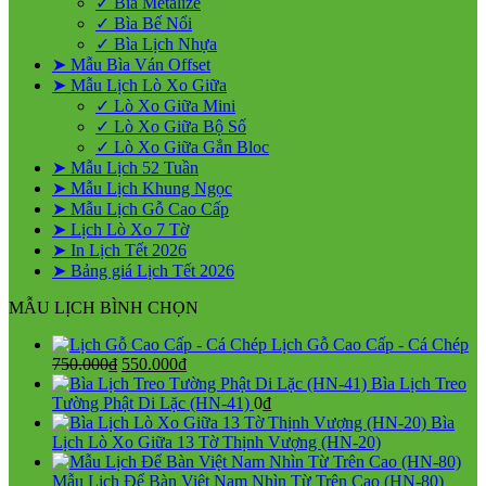
✓ Bìa Metalize
✓ Bìa Bế Nổi
✓ Bìa Lịch Nhựa
➤ Mẫu Bìa Ván Offset
➤ Mẫu Lịch Lò Xo Giữa
✓ Lò Xo Giữa Mini
✓ Lò Xo Giữa Bộ Số
✓ Lò Xo Giữa Gắn Bloc
➤ Mẫu Lịch 52 Tuần
➤ Mẫu Lịch Khung Ngọc
➤ Mẫu Lịch Gỗ Cao Cấp
➤ Lịch Lò Xo 7 Tờ
➤ In Lịch Tết 2026
➤ Bảng giá Lịch Tết 2026
MẪU LỊCH BÌNH CHỌN
Lịch Gỗ Cao Cấp - Cá Chép
Giá
Giá
750.000
₫
550.000
₫
gốc
hiện
Bìa Lịch Treo
là:
tại
Tường Phật Di Lặc (HN-41)
0
₫
750.000₫.
là:
Bìa
550.000₫.
Lịch Lò Xo Giữa 13 Tờ Thịnh Vượng (HN-20)
Mẫu Lịch Để Bàn Việt Nam Nhìn Từ Trên Cao (HN-80)