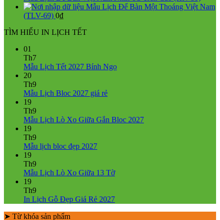
Mẫu Lịch Để Bàn Một Thoáng Việt Nam
(TLV-69)
0
₫
TÌM HIỂU IN LỊCH TẾT
01
Th7
Không
Mẫu Lịch Tết 2027 Bính Ngọ
có
20
bình
Th9
Không
luận
Mẫu Lịch Bloc 2027 giá rẻ
ở
có
19
Mẫu
bình
Th9
Lịch
luận
Không
Mẫu Lịch Lò Xo Giữa Gắn Bloc 2027
ở
Tết
có
19
Mẫu
2027
bình
Th9
Lịch
Bính
Không
luận
Mẫu lịch bloc đẹp 2027
Bloc
Ngọ
ở
có
19
2027
Mẫu
bình
Th9
giá
Lịch
luận
Không
Mẫu Lịch Lò Xo Giữa 13 Tờ
ở
rẻ
Lò
có
19
Mẫu
Xo
bình
Th9
lịch
Giữa
luận
Không
In Lịch Gỗ Đẹp Giá Rẻ 2027
bloc
ở
Gắn
có
đẹp
Mẫu
Bloc
➤ Từ khóa sản phẩm
bình