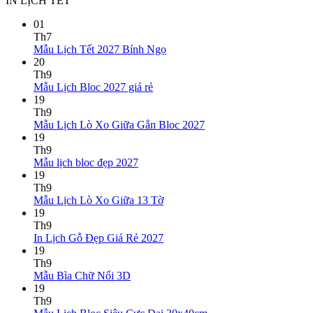
IN LỊCH TẾT
01
Th7
Không
Mẫu Lịch Tết 2027 Bính Ngọ
có
20
bình
Th9
Không
luận
Mẫu Lịch Bloc 2027 giá rẻ
ở
có
19
Mẫu
bình
Th9
Lịch
luận
Không
Mẫu Lịch Lò Xo Giữa Gắn Bloc 2027
ở
Tết
có
19
Mẫu
2027
bình
Th9
Lịch
Bính
Không
luận
Mẫu lịch bloc đẹp 2027
Bloc
Ngọ
ở
có
19
2027
Mẫu
bình
Th9
giá
Lịch
luận
Không
Mẫu Lịch Lò Xo Giữa 13 Tờ
ở
rẻ
Lò
có
19
Mẫu
Xo
bình
Th9
lịch
Giữa
luận
Không
In Lịch Gỗ Đẹp Giá Rẻ 2027
bloc
ở
Gắn
có
19
đẹp
Mẫu
Bloc
bình
Th9
2027
Lịch
2027
Không
luận
Mẫu Bìa Chữ Nổi 3D
Lò
ở
có
19
Xo
In
bình
Th9
Giữa
Lịch
luận
Không