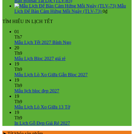
550.000₫.
Bàn Bonsai Tài Lộc (TLV-85)
Mẫu
Lịch Để Bàn Cảm Hứng Mỗi Ngày (TLV-73)
0
₫
TÌM HIỂU IN LỊCH TẾT
01
Th7
Không
Mẫu Lịch Tết 2027 Bính Ngọ
có
20
bình
Th9
Không
luận
Mẫu Lịch Bloc 2027 giá rẻ
ở
có
19
Mẫu
bình
Th9
Lịch
luận
Không
Mẫu Lịch Lò Xo Giữa Gắn Bloc 2027
ở
Tết
có
19
Mẫu
2027
bình
Th9
Lịch
Bính
Không
luận
Mẫu lịch bloc đẹp 2027
Bloc
Ngọ
ở
có
19
2027
Mẫu
bình
Th9
giá
Lịch
luận
Không
Mẫu Lịch Lò Xo Giữa 13 Tờ
ở
rẻ
Lò
có
19
Mẫu
Xo
bình
Th9
lịch
Giữa
luận
Không
In Lịch Gỗ Đẹp Giá Rẻ 2027
bloc
ở
Gắn
có
đẹp
Mẫu
Bloc
➤ Từ khóa sản phẩm
bình