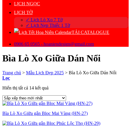
LỊCH NGỌC
LỊCH TỜ
✓ Lịch Lò Xo 7 Tờ
✓ Lịch Nẹp Thiếc 1 Tờ
TẢI CATALOGUE
0906 65 0565 - hoaniendesign@gmail.com
Bìa Lò Xo Giữa Dán Nổi
Trang chủ
>
Mẫu Lịch Đẹp 2025
>
Bìa Lò Xo Giữa Dán Nổi
Lọc
Đã
Hiển thị tất cả 14 kết quả
sắp
xếp
theo
mới
Bìa Lò Xo Giữa gắn Bloc Mai Vàng (HN-27)
nhất