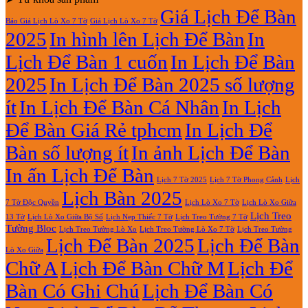
2027
Lịch
2027
luận
Giá Lịch Để Bàn
Báo Giá Lịch Lò Xo 7 Tờ
Giá Lịch Lò Xo 7 Tờ
Lò
ở
2025
In hình lên Lịch Để Bàn
In
Xo
In
Giữa
Lịch
Lịch Để Bàn 1 cuốn
In Lịch Để Bàn
13
Gỗ
Tờ
Đẹp
2025
In Lịch Để Bàn 2025 số lượng
Giá
Rẻ
ít
In Lịch Để Bàn Cá Nhân
In Lịch
2027
Để Bàn Giá Rẻ tphcm
In Lịch Để
Bàn số lượng ít
In ảnh Lịch Để Bàn
In ấn Lịch Để Bàn
Lịch 7 Tờ Phong Cảnh
Lịch
Lịch 7 Tờ 2025
Lịch Bàn 2025
7 Tờ Độc Quyền
Lịch Lò Xo 7 Tờ
Lịch Lò Xo Giữa
Lịch Treo
Lịch Nẹp Thiếc 7 Tờ
Lịch Treo Tường 7 Tờ
13 Tờ
Lịch Lò Xo Giữa Bộ Số
Tường Bloc
Lịch Treo Tường Lò Xo 7 Tờ
Lịch Treo Tường Lò Xo
Lịch Treo Tường
Lịch Để Bàn 2025
Lịch Để Bàn
Lò Xo Giữa
Chữ A
Lịch Để Bàn Chữ M
Lịch Để
Bàn Có Ghi Chú
Lịch Để Bàn Có