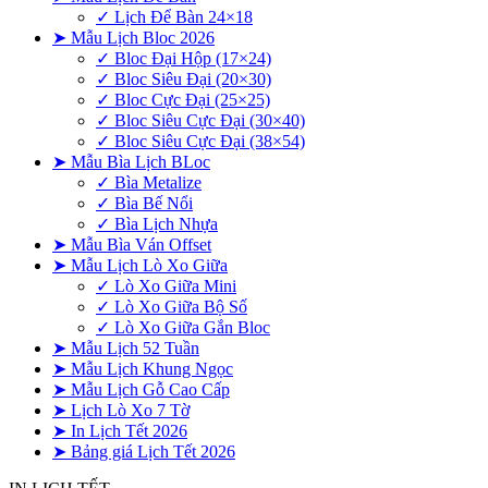
✓ Lịch Để Bàn 24×18
➤ Mẫu Lịch Bloc 2026
✓ Bloc Đại Hộp (17×24)
✓ Bloc Siêu Đại (20×30)
✓ Bloc Cực Đại (25×25)
✓ Bloc Siêu Cực Đại (30×40)
✓ Bloc Siêu Cực Đại (38×54)
➤ Mẫu Bìa Lịch BLoc
✓ Bìa Metalize
✓ Bìa Bế Nổi
✓ Bìa Lịch Nhựa
➤ Mẫu Bìa Ván Offset
➤ Mẫu Lịch Lò Xo Giữa
✓ Lò Xo Giữa Mini
✓ Lò Xo Giữa Bộ Số
✓ Lò Xo Giữa Gắn Bloc
➤ Mẫu Lịch 52 Tuần
➤ Mẫu Lịch Khung Ngọc
➤ Mẫu Lịch Gỗ Cao Cấp
➤ Lịch Lò Xo 7 Tờ
➤ In Lịch Tết 2026
➤ Bảng giá Lịch Tết 2026