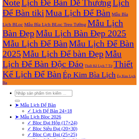
Note
Lịch Để Bàn Dễ Thương
Lịch
Để Bàn tiki
Mua Lịch Để Bàn
Mẫu Bìa
Mẫu Lịch
Lịch BLoc
Mẫu Bìa Lịch BLoc Treo Tường
Bàn Đẹp
Mẫu Lịch Bàn Đẹp 2025
Mẫu Lịch Để Bàn
Mẫu Lịch Để Bàn
2025
Mẫu Lịch Để bàn Đẹp
Mẫu
Lịch Để Bàn Độc Đáo
Thiết
Thiết Kê Lịch 7 Tờ
Kế Lịch Để Bàn
Ép Kim Bìa Lịch
Ép Kim Lịch
Bìa
Tìm
kiếm:
➤ Mẫu Lịch Để Bàn
✓ Lịch Để Bàn 24×18
➤ Mẫu Lịch Bloc 2026
✓ Bloc Đại Hộp (17×24)
✓ Bloc Siêu Đại (20×30)
✓ Bloc Cực Đại (25×25)