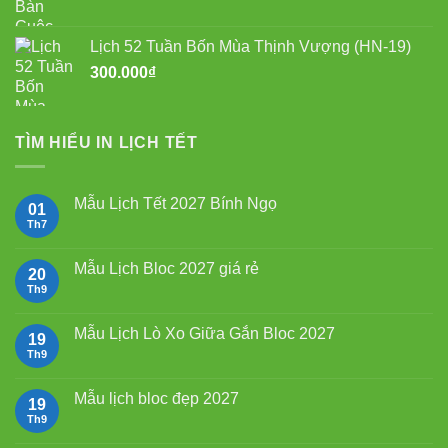
Lịch 52 Tuần Bốn Mùa Thịnh Vượng (HN-19)
300.000
₫
TÌM HIỂU IN LỊCH TẾT
Mẫu Lịch Tết 2027 Bính Ngọ
01
Th7
Không
có
bình
luận
Mẫu Lịch Bloc 2027 giá rẻ
20
ở
Mẫu
Th9
Không
Lịch
có
Tết
bình
2027
luận
Mẫu Lịch Lò Xo Giữa Gắn Bloc 2027
19
Bính
ở
Ngọ
Mẫu
Th9
Không
Lịch
có
Bloc
bình
2027
luận
Mẫu lịch bloc đẹp 2027
19
giá
ở
rẻ
Mẫu
Th9
Không
Lịch
có
Lò
bình