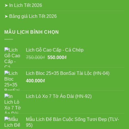
➤ In Lịch Tết 2026
➤ Bảng giá Lịch Tết 2026
MẪU LỊCH BÌNH CHỌN
Lịch Gỗ Cao Cấp - Cá Chép
Giá
Giá
750.000
₫
550.000
₫
gốc
hiện
là:
tại
Lịch Bloc 25×35 BonSai Tài Lộc (HN-04)
750.000₫.
là:
400.000
₫
550.000₫.
Lịch Lò Xo 7 Tờ Áo Dài (HN-92)
Mẫu Lịch Để Bàn Cuộc Sống Tươi Đẹp (TLV-
95)