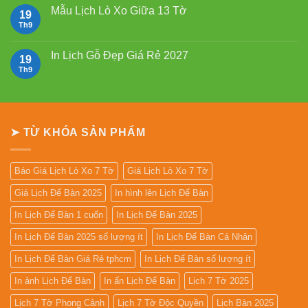
Xo
luận
Mẫu Lịch Lò Xo Giữa 13 Tờ
19
Giữa
ở
Gắn
Mẫu
Th9
Không
Bloc
lịch
có
2027
bloc
bình
đẹp
luận
In Lịch Gỗ Đẹp Giá Rẻ 2027
19
2027
ở
Mẫu
Th9
Không
Lịch
có
Lò
bình
Xo
luận
Giữa
ở
13
In
Tờ
Lịch
➤ TỪ KHÓA SẢN PHẨM
Gỗ
Đẹp
Giá
Rẻ
2027
Báo Giá Lịch Lò Xo 7 Tờ
Giá Lịch Lò Xo 7 Tờ
Giá Lịch Để Bàn 2025
In hình lên Lịch Để Bàn
In Lịch Để Bàn 1 cuốn
In Lịch Để Bàn 2025
In Lịch Để Bàn 2025 số lượng ít
In Lịch Để Bàn Cá Nhân
In Lịch Để Bàn Giá Rẻ tphcm
In Lịch Để Bàn số lượng ít
In ảnh Lịch Để Bàn
In ấn Lịch Để Bàn
Lịch 7 Tờ 2025
Lịch 7 Tờ Phong Cảnh
Lịch 7 Tờ Độc Quyền
Lịch Bàn 2025