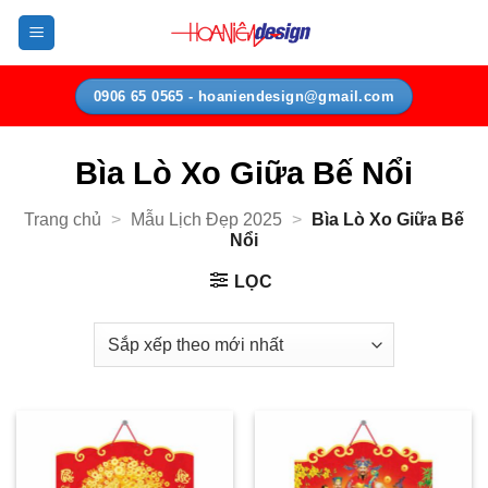
Bỏ
qua
nội
dung
0906 65 0565 - hoaniendesign@gmail.com
Bìa Lò Xo Giữa Bế Nổi
Trang chủ
>
Mẫu Lịch Đẹp 2025
>
Bìa Lò Xo Giữa Bế
Nổi
LỌC