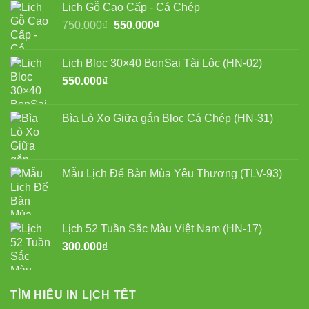
Lịch Gỗ Cao Cấp - Cá Chép
Giá
Giá
750.000
₫
550.000
₫
gốc
hiện
là:
tại
Lịch Bloc 30×40 BonSai Tài Lộc (HN-02)
750.000₫.
là:
550.000
₫
550.000₫.
Bìa Lò Xo Giữa gắn Bloc Cá Chép (HN-31)
Mẫu Lịch Để Bàn Mùa Yêu Thương (TLV-93)
Lịch 52 Tuần Sắc Màu Việt Nam (HN-17)
300.000
₫
TÌM HIỂU IN LỊCH TẾT