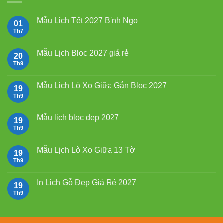
Mẫu Lịch Tết 2027 Bính Ngọ
01
Th7
Không
có
bình
luận
Mẫu Lịch Bloc 2027 giá rẻ
20
ở
Mẫu
Th9
Không
Lịch
có
Tết
bình
2027
luận
Mẫu Lịch Lò Xo Giữa Gắn Bloc 2027
19
Bính
ở
Ngọ
Mẫu
Th9
Không
Lịch
có
Bloc
bình
2027
luận
Mẫu lịch bloc đẹp 2027
19
giá
ở
rẻ
Mẫu
Th9
Không
Lịch
có
Lò
bình
Xo
luận
Mẫu Lịch Lò Xo Giữa 13 Tờ
19
Giữa
ở
Gắn
Mẫu
Th9
Không
Bloc
lịch
có
2027
bloc
bình
đẹp
luận
In Lịch Gỗ Đẹp Giá Rẻ 2027
19
2027
ở
Mẫu
Th9
Không
Lịch
có
Lò
bình
Xo
luận
Giữa
ở