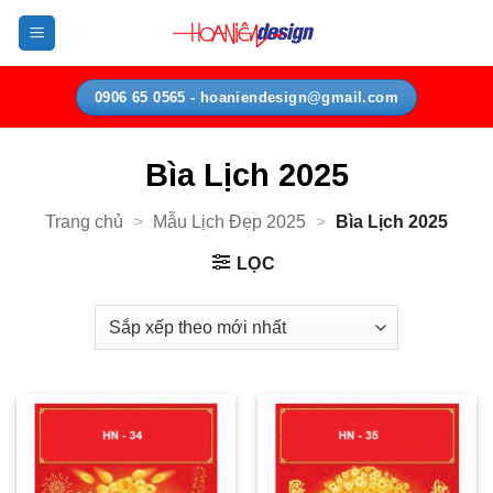
Bỏ
qua
nội
dung
0906 65 0565 - hoaniendesign@gmail.com
Bìa Lịch 2025
Trang chủ
>
Mẫu Lịch Đẹp 2025
>
Bìa Lịch 2025
LỌC