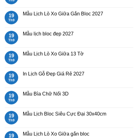
Lịch
có
Tết
bình
2027
luận
Mẫu Lịch Lò Xo Giữa Gắn Bloc 2027
19
Bính
ở
Ngọ
Mẫu
Th9
Không
Lịch
có
Bloc
bình
2027
luận
Mẫu lịch bloc đẹp 2027
19
giá
ở
rẻ
Mẫu
Th9
Không
Lịch
có
Lò
bình
Xo
luận
Mẫu Lịch Lò Xo Giữa 13 Tờ
19
Giữa
ở
Gắn
Mẫu
Th9
Không
Bloc
lịch
có
2027
bloc
bình
đẹp
luận
In Lịch Gỗ Đẹp Giá Rẻ 2027
19
2027
ở
Mẫu
Th9
Không
Lịch
có
Lò
bình
Xo
luận
Mẫu Bìa Chữ Nổi 3D
19
Giữa
ở
13
In
Th9
Không
Tờ
Lịch
có
Gỗ
bình
Đẹp
luận
Mẫu Lịch Bloc Siêu Cực Đại 30x40cm
19
Giá
ở
Rẻ
Mẫu
Th9
Không
2027
Bìa
có
Chữ
bình
Nổi
luận
Mẫu Lịch Lò Xo Giữa gắn bloc
19
3D
ở