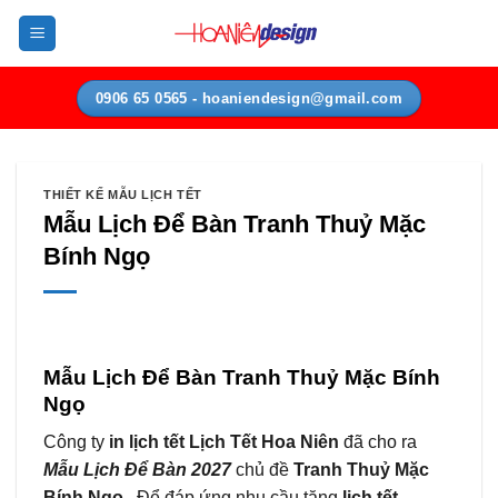
Bỏ
qua
nội
dung
0906 65 0565 - hoaniendesign@gmail.com
THIẾT KẾ MẪU LỊCH TẾT
Mẫu Lịch Để Bàn Tranh Thuỷ Mặc
Bính Ngọ
Mẫu Lịch Để Bàn Tranh Thuỷ Mặc Bính
Ngọ
Công ty
in lịch tết Lịch Tết Hoa Niên
đã cho ra
Mẫu Lịch Để Bàn 2027
chủ đề
Tranh Thuỷ Mặc
Bính Ngọ
.
Để đáp ứng nhu cầu tặng
lịch tết