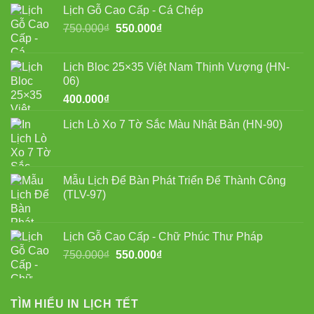
Lịch Gỗ Cao Cấp - Cá Chép
Giá
Giá
750.000
₫
550.000
₫
gốc
hiện
là:
tại
Lịch Bloc 25×35 Việt Nam Thịnh Vượng (HN-
750.000₫.
là:
06)
550.000₫.
400.000
₫
Lịch Lò Xo 7 Tờ Sắc Màu Nhật Bản (HN-90)
Mẫu Lịch Để Bàn Phát Triển Để Thành Công
(TLV-97)
Lịch Gỗ Cao Cấp - Chữ Phúc Thư Pháp
Giá
Giá
750.000
₫
550.000
₫
gốc
hiện
là:
tại
750.000₫.
là:
TÌM HIỂU IN LỊCH TẾT
550.000₫.