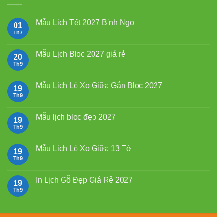
Mẫu Lịch Tết 2027 Bính Ngọ
01
Th7
Không
có
bình
luận
Mẫu Lịch Bloc 2027 giá rẻ
20
ở
Mẫu
Th9
Không
Lịch
có
Tết
bình
2027
luận
Mẫu Lịch Lò Xo Giữa Gắn Bloc 2027
19
Bính
ở
Ngọ
Mẫu
Th9
Không
Lịch
có
Bloc
bình
2027
luận
Mẫu lịch bloc đẹp 2027
19
giá
ở
rẻ
Mẫu
Th9
Không
Lịch
có
Lò
bình
Xo
luận
Mẫu Lịch Lò Xo Giữa 13 Tờ
19
Giữa
ở
Gắn
Mẫu
Th9
Không
Bloc
lịch
có
2027
bloc
bình
đẹp
luận
In Lịch Gỗ Đẹp Giá Rẻ 2027
19
2027
ở
Mẫu
Th9
Không
Lịch
có
Lò
bình
Xo
luận
Giữa
ở