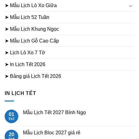
➤ Mẫu Lịch Lò Xo Giữa
➤ Mẫu Lịch 52 Tuần
➤ Mẫu Lịch Khung Ngọc
➤ Mẫu Lịch Gỗ Cao Cấp
➤ Lịch Lò Xo 7 Tờ
➤ In Lịch Tết 2026
➤ Bảng giá Lịch Tết 2026
IN LỊCH TẾT
Mẫu Lịch Tết 2027 Bính Ngọ
01
Th7
Không
có
bình
luận
Mẫu Lịch Bloc 2027 giá rẻ
20
ở
Mẫu
Th9
Không