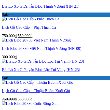
Bìa Lò Xo Giữa gắn Bloc Thịnh Vượng (HN-21)
Sale
Lịch Gỗ Cao Cấp – Phật Thích Ca
Giá
Giá
750.000
₫
550.000
₫
gốc
hiện
là:
tại
Lịch Bloc 20×30 Việt Nam Thịnh Vượng (HN-09)
750.000₫.
là:
550.000₫.
300.000
₫
Bìa Lò Xo Giữa gắn Bloc Lộc Túi Vàng (HN-23)
Sale
Lịch Gỗ Cao Cấp – Thuận Buồm Xuôi Gió
Giá
Giá
750.000
₫
550.000
₫
gốc
hiện
là:
tại