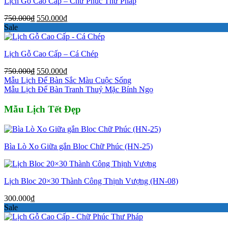
Lịch Gỗ Cao Cấp – Chữ Phúc Thư Pháp
Giá
Giá
750.000
₫
550.000
₫
gốc
hiện
Sale
là:
tại
750.000₫.
là:
Lịch Gỗ Cao Cấp – Cá Chép
550.000₫.
Giá
Giá
750.000
₫
550.000
₫
gốc
hiện
Mẫu Lịch Để Bàn Sắc Màu Cuộc Sống
là:
tại
Mẫu Lịch Để Bàn Tranh Thuỷ Mặc Bính Ngọ
750.000₫.
là:
550.000₫.
Mẫu Lịch Tết Đẹp
Bìa Lò Xo Giữa gắn Bloc Chữ Phúc (HN-25)
Lịch Bloc 20×30 Thành Công Thịnh Vượng (HN-08)
300.000
₫
Sale