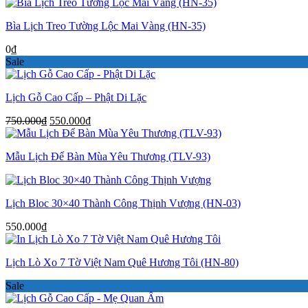
Bìa Lịch Treo Tường Lộc Mai Vàng (HN-35)
0
₫
Sale
Lịch Gỗ Cao Cấp – Phật Di Lặc
Giá
Giá
750.000
₫
550.000
₫
gốc
hiện
là:
tại
Mẫu Lịch Để Bàn Mùa Yêu Thương (TLV-93)
750.000₫.
là:
550.000₫.
Lịch Bloc 30×40 Thành Công Thịnh Vượng (HN-03)
550.000
₫
Lịch Lò Xo 7 Tờ Việt Nam Quê Hương Tôi (HN-80)
Sale