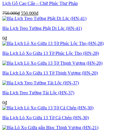
Lịch Gỗ Cao Cấp – Chữ Phúc Thư Pháp
Giá
Giá
750.000
₫
550.000
₫
gốc
hiện
là:
tại
Bìa Lịch Treo Tường Phật Di Lặc (HN-41)
750.000₫.
là:
550.000₫.
0
₫
Bìa Lịch Lò Xo Giữa 13 Tờ Phúc Lộc Thọ (HN-28)
Bìa Lịch Lò Xo Giữa 13 Tờ Thịnh Vượng (HN-20)
Bìa Lịch Treo Tường Tài Lộc (HN-37)
0
₫
Bìa Lịch Lò Xo Giữa 13 Tờ Cá Chép (HN-30)