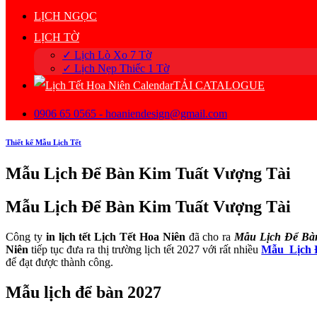
LỊCH NGỌC
LỊCH TỜ
✓ Lịch Lò Xo 7 Tờ
✓ Lịch Nẹp Thiếc 1 Tờ
TẢI CATALOGUE
0906 65 0565 - hoaniendesign@gmail.com
Thiết kế Mẫu Lịch Tết
Mẫu Lịch Để Bàn Kim Tuất Vượng Tài
Mẫu Lịch Để Bàn Kim Tuất Vượng Tài
Công ty
in lịch tết Lịch Tết Hoa Niên
đã cho ra
Mẫu Lịch Để Bà
Niên
tiếp tục đưa ra thị trường lịch tết 2027 với rất nhiều
Mẫu Lịch 
để đạt được thành công.
Mẫu lịch để bàn 2027