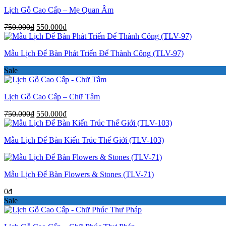
Lịch Gỗ Cao Cấp – Mẹ Quan Âm
Giá
Giá
750.000
₫
550.000
₫
gốc
hiện
là:
tại
Mẫu Lịch Để Bàn Phát Triển Để Thành Công (TLV-97)
750.000₫.
là:
550.000₫.
Sale
Lịch Gỗ Cao Cấp – Chữ Tâm
Giá
Giá
750.000
₫
550.000
₫
gốc
hiện
là:
tại
Mẫu Lịch Để Bàn Kiến Trúc Thế Giới (TLV-103)
750.000₫.
là:
550.000₫.
Mẫu Lịch Để Bàn Flowers & Stones (TLV-71)
0
₫
Sale